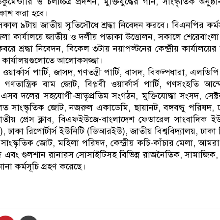
েন্টারি ও চলচ্চিত্র প্রদর্শন, মুক্তিযুদ্ধের গান, সাংস্কৃতিক অনুষ্ঠ
্রকাশ করা হবে।
 সকাল ৯টায় জাতীয় স্মৃতিসৌধে শ্রদ্ধা নিবেদন করবে। বিএনপির কর
 জেলা কার্যালয়ে জাতীয় ও দলীয় পতাকা উত্তোলন, সকালে শেরেবাংলা
কবরে শ্রদ্ধা নিবেদন, বিকেল ৩টায় নয়াপল্টনের কেন্দ্রীয় কার্যালয়ে
ায় কার্যালয়গুলোতে আলোকসজ্জা।
ওয়ার্কার্স পার্টি, জাসদ, গণতন্ত্রী পার্টি, বাসদ, বিকল্পধারা, এলড
ণতান্ত্রিক বাম জোট, বিপ্লবী ওয়ার্কার্স পার্টি, গণসংহতি আন
সহ এসব দলের সহযোগী-ভ্রাতৃপ্রতিম সংগঠন, মুক্তিযোদ্ধা সংসদ, সেক্
মিলিত সাংস্কৃতিক জোট, নজরুল একাডেমি, ছায়ানট, বঙ্গবন্ধু পরিষদ, 
াতীয় প্রেস ক্লাব, বিএফইউজে-বাংলাদেশ ফেডারেল সাংবাদিক ই
ঢাকা রিপোর্টার্স ইউনিটি (ডিআরইউ), জাতীয় বিশ্ববিদ্যালয়, ঢাকা বি
ন্ধু সাংস্কৃতিক জোট, মহিলা পরিষদ, কেন্দ্রীয় কচি-কাঁচার মেলা, আমরা 
রিষদ এবং গুলশান রানারস সোসাইটিসহ বিভিন্ন রাজনৈতিক, সামাজিক, 
না কর্মসূচি গ্রহণ করেছে।