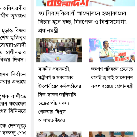
কে গ্রেফতার করেছে মিরপুর মডেল থানা পুলিশ
 অবিস্মরণীয়
ফ্যাসিবাদবিরোধী আন্দোলনে হত্যাকাণ্ডের
ধীন ভূখণ্ডের
বিচার হবে স্বচ্ছ, নিরপেক্ষ ও বিশ্বাসযোগ্য:
 চূড়ান্ত বিজয়
প্রধানমন্ত্রী
 শেখ মুজিবুর
সোহরাওয়ার্দী
ে স্বাধীনতার
র বিজয় দিবস।
মাননীয় প্রধানমন্ত্রী,
জনগণ পরিবর্তন চেয়েছে
সদ নির্বাচন
মন্ত্রীবর্গ ও সরকারের
বলেই জুলাই আন্দোলন
করার প্রত্যয়ে
উচ্চপর্যায়ের কর্মকর্তাদের
সফল হয়েছে : প্রধানমন্ত্রী
সিল-স্বাক্ষর জালিয়াতি
 পৃথক বাণীতে
স্মরণ করেছেন
চক্রের পাঁচ সদস্য
াগের বিনিময়ে
গ্রেফতার; বিপুল
আলামত উদ্ধার
েকে দেশজুড়ে
ঙ্গবন্ধু শেখ