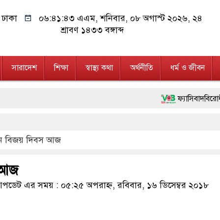
ঢাকা
০৬:৪১:৪৪ এএম
, শনিবার, ০৮ অগাস্ট ২০২৬, ২৪
শ্রাবণ ১৪৩৩ বঙ্গাব্দ
সারাদেশ
শিক্ষা
স্বাস্থ্য কথা
অর্থনীতি
ধর্ম ও জীবন
ফ্যাসিবাদবিরোধী আন্দোলনে হত্যাক
মাননীয় প্রধানমন্ত্রী, মন্ত্রীবর
ন বিজয় দিবস আজ
জনগণ পরিবর্তন চেয়েছে বলেই জ
২৮ লাখ টাকার জাল নোটসহ দু
 আজ
নেতৃত্ব ও গণতন্ত্রের মূর্তমান প্
ডেট এর সময় : ০৫:২৫ অপরাহ্ন, রবিবার, ১৬ ডিসেম্বর ২০১৮
অবৈধ বিদেশি পিস্তল, ম্যাগা