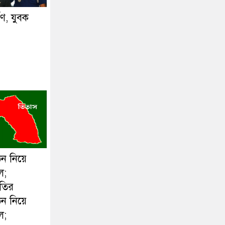
্ষণ, যুবক
ঠন নিয়ে
ল;
ীতির
ঠন নিয়ে
ল;