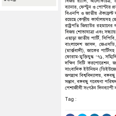
বিজয় র‌্যালি, আলোকচিত্র, ডকুম
ব্যানার, ফেস্টুন ও পোস্টার প
বিএনপি ও জাতীয় ঐক্যফ্রন্ট
রয়েছে কেন্দ্রীয় কার্যালয়সহ
রাষ্ট্রপতি জিয়াউর রহমানের 
বিজয় শোভাযাত্রা এবং সন্ধ্য
এছাড়া জাতীয় পার্টি, সিপিবি, 
বাংলাদেশ জাসদ, জেএসডি, গ
(মার্ক্সবাদী), জাকের পার্টি
ফোরাম-মুক্তিযুদ্ধ ‘৭১, সম্
দক্ষিণ সিটি করপোরেশন, জ
সাংবাদিক ইউনিয়ন (ডিইউজে), 
জগন্নাথ বিশ্ববিদ্যালয়, বঙ্গব
সন্তান, বঙ্গবন্ধু গবেষণা প
পেশাজীবী সংগঠন দিনব্যাপী না
Tag :