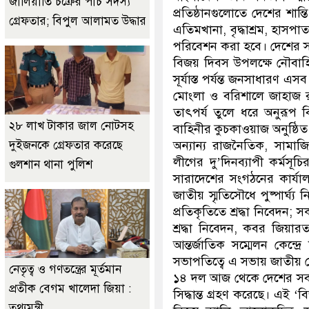
জালিয়াতি চক্রের পাঁচ সদস্য
প্রতিষ্ঠানগুলোতে দেশের শান
গ্রেফতার; বিপুল আলামত উদ্ধার
এতিমখানা, বৃদ্ধাশ্রম, হাসপ
পরিবেশন করা হবে। দেশের সব শ
বিজয় দিবস উপলক্ষে নৌবাহিন
সূর্যাস্ত পর্যন্ত জনসাধারণ 
মোংলা ও বরিশালে জাহাজ র
তাৎপর্য তুলে ধরে অনুরূপ ব
২৮ লাখ টাকার জাল নোটসহ
বাহিনীর কুচকাওয়াজ অনুষ্ঠি
দুইজনকে গ্রেফতার করেছে
অন্যান্য রাজনৈতিক, সামা
লীগের দু’দিনব্যাপী কর্মসূচির
গুলশান থানা পুলিশ
সারাদেশের সংগঠনের কার্য
জাতীয় স্মৃতিসৌধে পুষ্পার্ঘ্
প্রতিকৃতিতে শ্রদ্ধা নিবেদন;
শ্রদ্ধা নিবেদন, কবর জিয়
আন্তর্জাতিক সম্মেলন কেন্
সভাপতিত্বে এ সভায় জাতীয় নেত
নেতৃত্ব ও গণতন্ত্রের মূর্তমান
১৪ দল আজ থেকে দেশের সব জে
প্রতীক বেগম খালেদা জিয়া :
সিদ্ধান্ত গ্রহণ করেছে। এই ‘
তথ্যমন্ত্রী