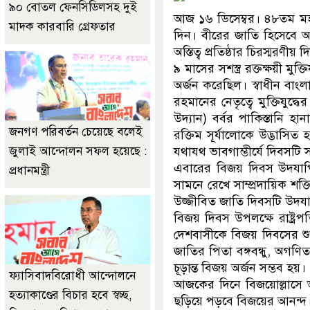
৯০ বোতল ফেনসিডিলসহ দুই
আজ ১৬ ডিসেম্বর। ৪৮তম মহা
মাদক কারবারি গ্রেফতার
দিন। বীরের জাতি হিসেবে আত্
অস্তিত্ব প্রতিষ্ঠার চিরস্মরণীয় দ
৯ মাসের সশস্ত্র রক্তক্ষয়ী মু
অর্জন করেছিল। স্বাধীন বাংলা
রহমানের নেতৃত্বে মুক্তিযুদ
উদ্যান) বর্বর পাকিস্তানি 
জনগণ পরিবর্তন চেয়েছে বলেই
রক্তিম সূর্যালোকে উদ্ভাসি
জুলাই আন্দোলন সফল হয়েছে :
যথাযথ ভাবগাম্ভীর্যে দিবসটি
এবারের বিজয় দিবস উদযাপিত
প্রধানমন্ত্রী
সামনে রেখে সাম্প্রদায়িক শক্ত
উজ্জীবিত জাতি দিবসটি উদ
বিজয় দিবস উপলক্ষে রাষ্ট্রপ
দেশবাসীকে বিজয় দিবসের শুভ
জাতির পিতা বঙ্গবন্ধু, অগণিত
চূড়ান্ত বিজয় অর্জন সম্ভব হয়।
ফ্যাসিবাদবিরোধী আন্দোলনে
আজকের দিনে বিজয়োল্লাসে ভ
হত্যাকাণ্ডের বিচার হবে স্বচ্ছ,
ছড়িয়ে পড়বে বিজয়ের আনন্দ। উ