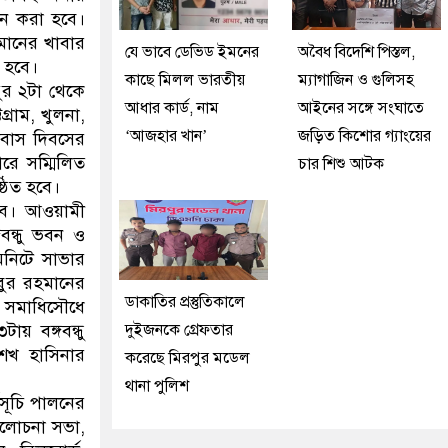
োজন করা হবে।
তমানের খাবার
যে ভাবে ডেভিড ইমনের
অবৈধ বিদেশি পিস্তল,
া হবে।
কাছে মিলল ভারতীয়
ম্যাগাজিন ও গুলিসহ
ুর ২টা থেকে
আধার কার্ড, নাম
আইনের সঙ্গে সংঘাতে
্রাম, খুলনা,
‘আজহার খান’
জড়িত কিশোর গ্যাংয়ের
াবাস দিবসের
রে সম্মিলিত
চার শিশু আটক
ঠিত হবে।
রবে। আওয়ামী
্গবন্ধু ভবন ও
িনিটে সাভার
িবুর রহমানের
ডাকাতির প্রস্তুতিকালে
ের সমাধিসৌধে
য় বঙ্গবন্ধু
দুইজনকে গ্রেফতার
শেখ হাসিনার
করেছে মিরপুর মডেল
থানা পুলিশ
সূচি পালনের
 আলোচনা সভা,