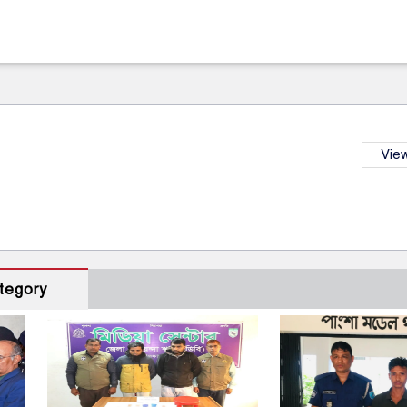
View
tegory