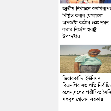
জাতীয় নির্বাচনে জননিরাপত্
বিঘ্নিত করার যেকোনো
অপচেষ্টা কঠোর হস্তে দমন
করার নির্দেশ স্বরাষ্ট্র
উপদেষ্টার
জিয়ারকান্দি ইউনিয়ন
বিএনপির সভাপতি নির্বাচি
হলেন,দলের পরীক্ষিত সৈন
মকবুল হোসেন সরকার