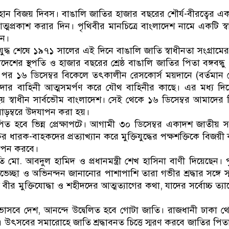
ডাকাতির প্রস্তুতিকালে দুইজন
ন বিজয় দিবস। বাঙালি জাতির হাজার বছরের শৌর্য-বীরত্বের এক
মপ্রকাশ করার দিন। পৃথিবীর মানচিত্রে বাংলাদেশ নামে একটি স্বা
িন।
ক্তিযুদ্ধ শেষে ১৯৭১ সালের এই দিনে বাঙালি জাতি স্বাধীনতা সংগ্রামের
দেশের স্থপতি ও হাজার বছরের শ্রেষ্ঠ বাঙালি জাতির পিতা বঙ্গবন্ধু
্ধের পর ১৬ ডিসেম্বর বিকেলে তৎকালীন রেসকোর্স ময়দানে (বর্তমান 
হানাদার বাহিনী আত্মসমর্পণ করে যৌথ বাহিনীর কাছে। এর মধ্য দিয়
ত হয় স্বাধীন সার্বভৌম বাংলাদেশ। সেই থেকে ১৬ ডিসেম্বর আমাদে
 সাড়ম্বরে উদযাপন করা হয়।
 হবে ভিন্ন প্রেক্ষাপটে। আগামী ৩০ ডিসেম্বর একাদশ জাতীয় সং
ির ধারক-বাহকদের প্রত্যাখ্যান করে মুক্তিযুদ্ধের পক্ষশক্তিকে বিজয়ী 
যাপন করবে।
তি মো. আবদুল হামিদ ও প্রধানমন্ত্রী শেখ হাসিনা বাণী দিয়েছেন।
েচ্ছা ও অভিনন্দন জানানোর পাশাপাশি তারা গভীর শ্রদ্ধার সঙ্গে 
 বীর মুক্তিযোদ্ধা ও শহীদদের আত্মত্যাগের কথা, যাদের সর্বোচ্চ ত্য
াসবে দেশ, আনন্দে উদ্বেলিত হবে গোটা জাতি। রাজধানী ঢাকা থ
ৎসবের সমারোহে জাতি শ্রদ্ধাবনত চিত্তে স্মরণ করবে জাতির পিতা ব