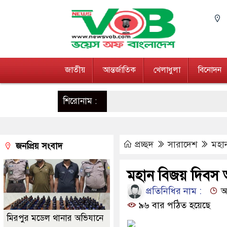
জাতীয়
আন্তর্জাতিক
খেলাধুলা
বিনোদন
শিরোনাম :
প্রচ্ছদ
সারাদেশ
মহা
জনপ্রিয় সংবাদ
মহান বিজয় দিবস
প্রতিনিধির নাম :
আপ
৯৬ বার পঠিত হয়েছে
মিরপুর মডেল থানার অভিযানে