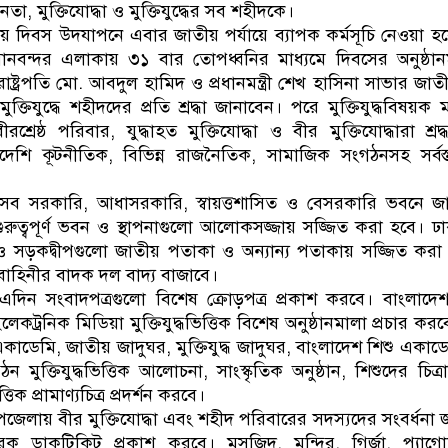
া, মুক্তিযোদ্ধা ও মুক্তিযুদ্ধের সব শহীদকে।
য় দিবস উদযাপনে এবার জাতীয় পর্যায়ে ব্যাপক কর্মসূচি নেওয়া হয়েছ
নবন্দর এলাকায় ৩১ বার তোপধ্বনির মাধ্যমে দিবসের অনুষ্ঠান
 রাষ্ট্রপতি মো. আবদুল হামিদ ও প্রধানমন্ত্রী শেখ হাসিনা সাভার জাত
ক্তিযুদ্ধে শহীদদের প্রতি শ্রদ্ধা জানাবেন। পরে মুক্তিযুদ্ধবিষয়ক 
শ্রেষ্ঠ পরিবার, যুদ্ধাহত মুক্তিযোদ্ধা ও বীর মুক্তিযোদ্ধারা শ্রদ
িদেশি কূটনীতিক, বিভিন্ন রাজনৈতিক, সামাজিক সংগঠনসহ সর্ব
 সব সরকারি, আধাসরকারি, স্বায়ত্তশাসিত ও বেসরকারি ভবনে 
 গুরুত্বপূর্ণ ভবন ও স্থাপনাগুলো আলোকসজ্জায় সজ্জিত করা হবে। 
 ও সড়কদ্বীপগুলো জাতীয় পতাকা ও অন্যান্য পতাকায় সজ্জিত করা
ভিন্ন বাহিনীর বাদক দল বাদ্য বাজাবে।
এদিন সংবাদপত্রগুলো বিশেষ ক্রোড়পত্র প্রকাশ করবে। বাংলাদে
েকট্রনিক মিডিয়া মুক্তিযুদ্ধভিত্তিক বিশেষ অনুষ্ঠানমালা প্রচার কর
াডেমি, জাতীয় জাদুঘর, মুক্তিযুদ্ধ জাদুঘর, বাংলাদেশ শিশু একাডে
 মুক্তিযুদ্ধভিত্তিক আলোচনা, সাংস্কৃতিক অনুষ্ঠান, শিশুদের চিত্র
তিক প্রামাণ্যচিত্র প্রদর্শন করবে।
েলায় বীর মুক্তিযোদ্ধা এবং শহীদ পরিবারের সদস্যদের সংবর্ধনা 
রক ডাকটিকিট প্রকাশ করবে। মসজিদ, মন্দির, গির্জা, প্যাগো