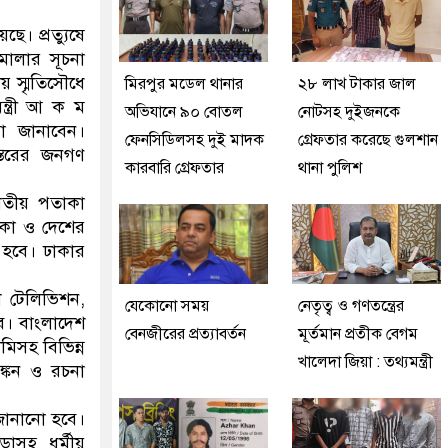
ে। প্রত্যুষে
মালার সূচনা
ীয় স্মৃতিসৌধে
মিরপুর মডেল থানার
২৮ লাখ টাকার জাল
মন্ত্রী আ ক ম
অভিযানে ৯০ বোতল
নোটসহ দুইজনকে
্ধা জানাবেন।
ফেনসিডিলসহ দুই মাদক
গ্রেফতার করেছে গুলশান
স্তরের জনগণ
কারবারি গ্রেফতার
থানা পুলিশ
জাতীয় পতাকা
ঢাকা ও দেশের
 হবে। ঢাকার
শ টেলিভিশন,
যেকোনো সময়
নেতৃত্ব ও গণতন্ত্রের
বে। বাংলাদেশ
বেনজীরের প্রত্যাবর্তন
মূর্তমান প্রতীক বেগম
মিসহ বিভিন্ন
খালেদা জিয়া : তথ্যমন্ত্রী
াঙ্কন ও রচনা
জানানো হবে।
ডাসহ ধর্মীয়