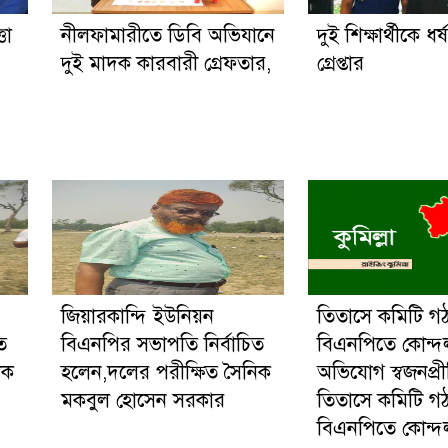
তা
নীলফামারীতে ডিবি অভিযানে
দুই শিক্ষার্থীকে ধর
দুই মাদক কারবারী গ্রেফতার,
গ্রেপ্তার
জিয়ারকান্দি ইউনিয়ন
তিতাসে কমিটি গ
ত
বিএনপির সভাপতি নির্বাচিত
বিএনপিতে কোন্দ
িক
হলেন,দলের পরীক্ষিত সৈনিক
অভিযোগ স্বজনপ্র
মকবুল হোসেন সরকার
তিতাসে কমিটি গ
বিএনপিতে কোন্দ