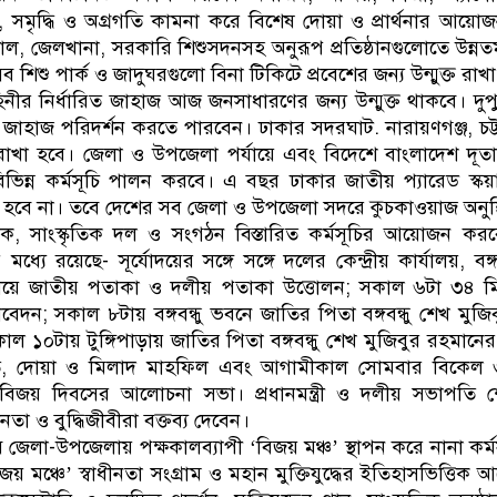
্তি, সমৃদ্ধি ও অগ্রগতি কামনা করে বিশেষ দোয়া ও প্রার্থনার আয়
াতাল, জেলখানা, সরকারি শিশুসদনসহ অনুরূপ প্রতিষ্ঠানগুলোতে উন্ন
িশু পার্ক ও জাদুঘরগুলো বিনা টিকিটে প্রবেশের জন্য উন্মুক্ত রাখ
ীর নির্ধারিত জাহাজ আজ জনসাধারণের জন্য উন্মুক্ত থাকবে। দুপ
এসব জাহাজ পরিদর্শন করতে পারবেন। ঢাকার সদরঘাট. নারায়ণগঞ্জ, চট্টগ
াখা হবে। জেলা ও উপজেলা পর্যায়ে এবং বিদেশে বাংলাদেশ দূত
িভিন্ন কর্মসূচি পালন করবে। এ বছর ঢাকার জাতীয় প্যারেড স্কয়া
ত হবে না। তবে দেশের সব জেলা ও উপজেলা সদরে কুচকাওয়াজ অনুষ্
জিক, সাংস্কৃতিক দল ও সংগঠন বিস্তারিত কর্মসূচির আয়োজন ক
 মধ্যে রয়েছে- সূর্যোদয়ের সঙ্গে সঙ্গে দলের কেন্দ্রীয় কার্যালয়, বঙ
ালয়ে জাতীয় পতাকা ও দলীয় পতাকা উত্তোলন; সকাল ৬টা ৩৪ ম
য নিবেদন; সকাল ৮টায় বঙ্গবন্ধু ভবনে জাতির পিতা বঙ্গবন্ধু শেখ মুজ
 সকাল ১০টায় টুঙ্গিপাড়ায় জাতির পিতা বঙ্গবন্ধু শেখ মুজিবুর রহমান
ারত, দোয়া ও মিলাদ মাহফিল এবং আগামীকাল সোমবার বিকেল ৩টা
দ্রে বিজয় দিবসের আলোচনা সভা। প্রধানমন্ত্রী ও দলীয় সভাপতি 
া ও বুদ্ধিজীবীরা বক্তব্য দেবেন।
লা-উপজেলায় পক্ষকালব্যাপী ‘বিজয় মঞ্চ’ স্থাপন করে নানা কর্ম
বিজয় মঞ্চে’ স্বাধীনতা সংগ্রাম ও মহান মুক্তিযুদ্ধের ইতিহাসভিত্তিক