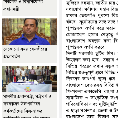
নিরপেক্ষ ও বিশ্বাসযোগ্য:
মুজিবুর রহমান, জাতীয় চার নেত
প্রধানমন্ত্রী
যথাযোগ্য মর্যাদায় মহান বিজ
ঢাকার তেজগাঁও পুরনো বিমা
ঘটবে। সূর্যোদয়ের সঙ্গে সঙ্গে
পুষ্পস্তবক অর্পণ করে মহান মু
মোজাম্মেল হকের নেতৃত্বে বীর
বাংলাদেশে অবস্থান করা ব
পুষ্পস্তবক অর্পণ করবে।
যেকোনো সময় বেনজীরের
দিনটি সরকারি ছুটির দিন।
প্রত্যাবর্তন
উত্তোলন করা হবে। সন্ধ্যায়
বিভিন্ন শহরের প্রধান সড়ক
বিভিন্ন গুরুত্বপূর্ণ স্থানে বি
দিবসের তাৎপর্য তুলে ধরে 
বাংলাদেশ বেতারসহ বিভিন্ন ইল
শিল্পকলা একাডেমি, বাংলা এক
মাননীয় প্রধানমন্ত্রী, মন্ত্রীবর্গ ও
সামাজিক ও সাংস্কৃতিক সংগঠন
সরকারের উচ্চপর্যায়ের
প্রতিযোগিতা এবং মুক্তিযুদ্ধভিত্
এ ছাড়া মহানগর, জেলা ও উপজ
কর্মকর্তাদের সিল-স্বাক্ষর
বাংলাদেশ ডাক বিভাগ স্মা