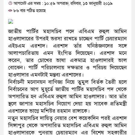
আপডেট এর সময় : ১০:৫৯ অপরাহ্ন, রবিবার, ১৩ জানুয়ারী ২০১৯
প্রধানমন্ত্রী
৮৬ বার পঠিত হয়েছে
মিরপুর মডেল থানার অভিযানে ৯০
মাদক কারবারি গ্রেফতার
জাতীয় পার্টির মহাসচিব পদে এবিএম রুহুল আমিন
হাওলাদারের উপরই ভরসা রাখতে চাচ্ছেন পার্টি চেয়ারম্যান
২৮ লাখ টাকার জাল নোটসহ দুইজন
এইচএম এরশাদ। এরশাদ তাঁর ঘনিষ্ঠজনদের সঙ্গে
আলাপচারিতায় এমন ইংগিত দিয়েছেন। এরশাদ মনে
থানা পুলিশ
করেন, তার চোখের ভাষা একমাত্র হাওলাদারই ভাল
বোঝেন। পার্টি পরিচালনায় দক্ষতার ও পরিচয় দিয়েছেন
যেকোনো সময় বেনজীরের প্রত্যাবর্ত
হাওলাদার এমনটাই মন্তব্য এরশাদের।
নেতৃত্ব ও গণতন্ত্রের মূর্তমান প্রতীক 
নির্বাচনী মনোনয়ন বাণিজ্য নিয়ে তুমুল বির্তক তৈরী হলে
নির্বাচনের আগ মুহূর্তে জাতীয় পার্টির মহাসচিব পদ থেকে
যে ভাবে ডেভিড ইমনের কাছে মিলল
অপসারিত হন এবিএম রুহুল আমিন হাওলাদার। আর তাঁর
স্থলে জাপার মহাসচিব নিয়োগ দেয়া হয় সাবেক প্রতিমন্ত্রী
‘আজহার খান’
এরশাদের ভাগ্নে মশিউর রহমান রাঙ্গাকে।
নতুন মহাসচিব দায়িত্ব নেয়ার বেশ কয়েকদিন পরই এরশাদ
অবৈধ বিদেশি পিস্তল, ম্যাগাজিন ও
সিঙ্গাপুর থেকে অপসারিত মহাসচিব এবিএম রুহুল আমিন
জড়িত কিশোর গ্যাংয়ের চার শিশু আটক
হাওলাদারকে পুনরায় চেয়ারম্যান এর বিশেষ সহকারীর