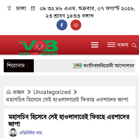
ঢাকা
০৯:৩২:৪৭ এএম
, শুক্রবার, ০৭ অগাস্ট ২০২৬,
২৩ শ্রাবণ ১৪৩৩ বঙ্গাব্দ
সকল
শিরোনাম :
ফ্যাসিবাদবিরোধী আন্দোলনে হত্যাকাণ্
ও বিশ্বাসযোগ্য: প্রধানমন্ত্রী
প্রচ্ছদ
Uncategorized
মাননীয় প্রধানমন্ত্রী, মন্ত্রীবর্গ ও সর
মহাসচিব হিসেবে সেই হাওলাদারেই ফিরছে এরশাদের জাপা
সিল-স্বাক্ষর জালিয়াতি চক্রের পাঁচ সদস্
মহাসচিব হিসেবে সেই হাওলাদারেই ফিরছে এরশাদের
উদ্ধার
জাপা
জনগণ পরিবর্তন চেয়েছে বলেই জু
প্রতিনিধির নাম :