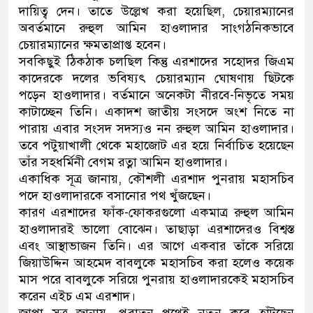
দায়িত্ব দেন। তাতে উল্লেখ করা হয়েছিল, চেয়ারম্যানের
ডাকাতির প্রস্তুতিকালে দুইজনকে গ
অবর্তমানে রুহুল আমিন হাওলাদার সাংগঠনিকভাবে
চেয়ারম্যানের ক্ষমতাপ্রাপ্ত হবেন।
থানা পুলিশ
সবকিছুই ঠিকঠাক চলছিল কিন্তু এরশাদের সহোদর জিএম
কাদেরকে দলের ভবিষ্যৎ চেয়ারম্যান ঘোষণায় ছিটকে
পড়েন হাওলাদার। বর্তমানে অনেকটা নীরবে-নিভৃতে সময়
কাটাচ্ছেন তিনি। একাদশ জাতীয় সংসদে অংশ নিতে না
পারায় এবার সংসদ সদস্যও নন রুহুল আমিন হাওলাদার।
তবে পটুয়াখালী থেকে মহাজোট এর হয়ে নির্বাচিত হয়েছেন
তাঁর সহধর্মিনী বেগম রত্না আমিন হাওলাদার।
একাধিক সূত্র জানায়, কৌশলী এরশাদ পুনরায় মহাসচিব
পদে হাওলাদারকে বসানোর পথ খুঁজছেন।
কারণ এরশাদের ফাঁক-ফোকরগুলো একমাত্র রুহুল আমিন
হাওলাদারই ভালো বোঝেন। তাছাড়া এরশাদেরও বিশ্বস্ত
এবং আস্থাভাজন তিনি। এর আগে একবার তাঁকে সরিয়ে
জিয়াউদ্দিন আহমেদ বাবলুকে মহাসচিব করা হলেও কয়েক
মাস পরে বাবলুকে সরিয়ে পুনরায় হাওলাদারকেই মহাসচিব
করেন এইচ এম এরশাদ।