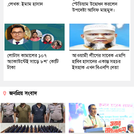
,লেখক: ইমাম হাসান
স্টেডিয়াম উদ্বোধন করলেন
উপদেষ্টা আসিফ মাহমুদ।
লোটাস কামালের ১০৭
আওয়ামী লীগের সাবেক এমপি
অ্যাকাউন্টেই সাড়ে ৮শ’ কোটি
হাবিব হাসানের একান্ত সহচর
টাকা
ইসহাক এখন বিএনপি নেতা
জনপ্রিয় সংবাদ