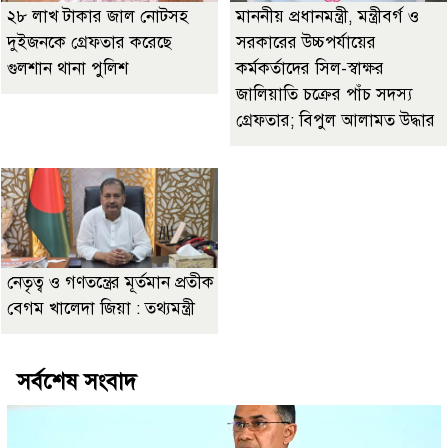
২৮ লাখ টাকার জাল নোটসহ
মাননীয় প্রধানমন্ত্রী, মন্ত্রীবর্গ ও
দুইজনকে গ্রেফতার করেছে
সরকারের উচ্চপর্যায়ের
গুলশান থানা পুলিশ
কর্মকর্তাদের সিল-স্বাক্ষর
জালিয়াতি চক্রের পাঁচ সদস্য
গ্রেফতার; বিপুল আলামত উদ্ধার
নেতৃত্ব ও গণতন্ত্রের মূর্তমান প্রতীক
বেগম খালেদা জিয়া : তথ্যমন্ত্রী
সর্বশেষ সংবাদ