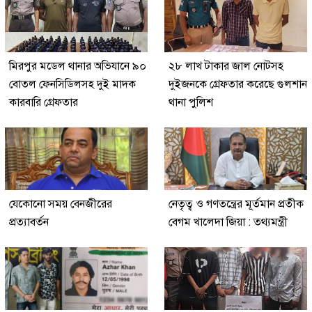
মিরপুর মডেল থানার অভিযানে ৯০
২৮ লাখ টাকার জাল নোটসহ
বোতল ফেনসিডিলসহ দুই মাদক
দুইজনকে গ্রেফতার করেছে গুলশান
কারবারি গ্রেফতার
থানা পুলিশ
যেকোনো সময় বেনজীরের
নেতৃত্ব ও গণতন্ত্রের মূর্তমান প্রতীক
প্রত্যাবর্তন
বেগম খালেদা জিয়া : তথ্যমন্ত্রী