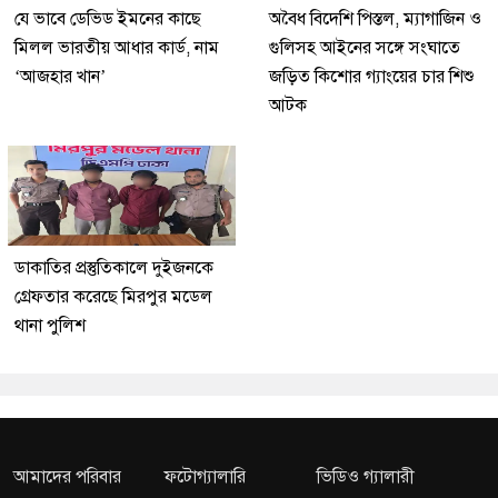
যে ভাবে ডেভিড ইমনের কাছে
অবৈধ বিদেশি পিস্তল, ম্যাগাজিন ও
মিলল ভারতীয় আধার কার্ড, নাম
গুলিসহ আইনের সঙ্গে সংঘাতে
‘আজহার খান’
জড়িত কিশোর গ্যাংয়ের চার শিশু
আটক
ডাকাতির প্রস্তুতিকালে দুইজনকে
গ্রেফতার করেছে মিরপুর মডেল
থানা পুলিশ
আমাদের পরিবার
ফটোগ্যালারি
ভিডিও গ্যালারী