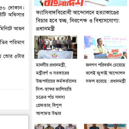
দুইজনকে গ্রেফতার করেছে মিরপুর মডেল থানা পুলিশ
য় ৫০ দোকান।
ফ্যাসিবাদবিরোধী আন্দোলনে হত্যাকাণ্ডের
িউটি অফিসার
বিচার হবে স্বচ্ছ, নিরপেক্ষ ও বিশ্বাসযোগ্য:
 মিনিটে আগুন
প্রধানমন্ত্রী
ষতির পরিমাণ
হয় ভোর ৫টার
মাননীয় প্রধানমন্ত্রী,
জনগণ পরিবর্তন চেয়েছে
মন্ত্রীবর্গ ও সরকারের
বলেই জুলাই আন্দোলন
উচ্চপর্যায়ের কর্মকর্তাদের
সফল হয়েছে : প্রধানমন্ত্রী
সিল-স্বাক্ষর জালিয়াতি
চক্রের পাঁচ সদস্য
গ্রেফতার; বিপুল
আলামত উদ্ধার