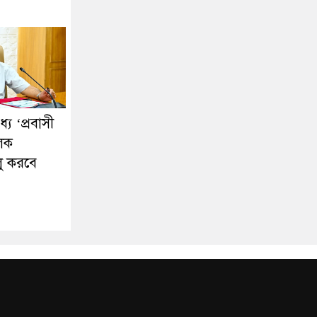
ে ‘প্রবাসী
ূলক
লু করবে