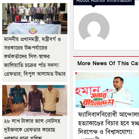
About Author Information
মাননীয় প্রধানমন্ত্রী, মন্ত্রীবর্গ ও
সরকারের উচ্চপর্যায়ের
কর্মকর্তাদের সিল-স্বাক্ষর
More News Of This Ca
জালিয়াতি চক্রের পাঁচ সদস্য
গ্রেফতার; বিপুল আলামত উদ্ধার
ফ্যাসিবাদবিরোধী আন্দোল
২৮ লাখ টাকার জাল নোটসহ
হত্যাকাণ্ডের বিচার হবে স্বচ্
দুইজনকে গ্রেফতার করেছে
নিরপেক্ষ ও বিশ্বাসযোগ্য:
গুলশান থানা পুলিশ