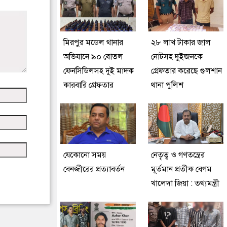
মিরপুর মডেল থানার
২৮ লাখ টাকার জাল
অভিযানে ৯০ বোতল
নোটসহ দুইজনকে
ফেনসিডিলসহ দুই মাদক
গ্রেফতার করেছে গুলশান
কারবারি গ্রেফতার
থানা পুলিশ
যেকোনো সময়
নেতৃত্ব ও গণতন্ত্রের
বেনজীরের প্রত্যাবর্তন
মূর্তমান প্রতীক বেগম
খালেদা জিয়া : তথ্যমন্ত্রী