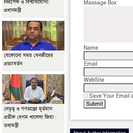
নিরপেক্ষ ও বিশ্বাসযোগ্য:
Massage Box
প্রধানমন্ত্রী
Name
যেকোনো সময় বেনজীরের
প্রত্যাবর্তন
Email
WebSite
Save Your Email a
নেতৃত্ব ও গণতন্ত্রের মূর্তমান
প্রতীক বেগম খালেদা জিয়া :
তথ্যমন্ত্রী