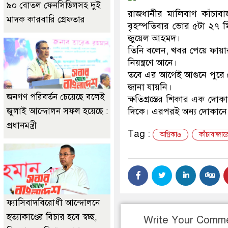
৯০ বোতল ফেনসিডিলসহ দুই
রাজধানীর মালিবাগ কাঁচাবা
মাদক কারবারি গ্রেফতার
বৃহস্পতিবার ভোর ৫টা ২৭ মি
জুয়েল আহমদ।
তিনি বলেন, খবর পেয়ে ফায়ার 
নিয়ন্ত্রণে আনে।
তবে এর আগেই আগুনে পুরে গ
জানা যায়নি।
জনগণ পরিবর্তন চেয়েছে বলেই
ক্ষতিগ্রস্তের শিকার এক দ
জুলাই আন্দোলন সফল হয়েছে :
দিকে। এরপরই অন্য দোকানে
প্রধানমন্ত্রী
Tag :
অগ্নিকাণ্ড
কাঁচাবাজা
ফ্যাসিবাদবিরোধী আন্দোলনে
হত্যাকাণ্ডের বিচার হবে স্বচ্ছ,
Write Your Comm