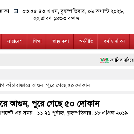
ঢাকা
০৩:৫৫:৪৩ এএম
, বৃহস্পতিবার, ০৬ অগাস্ট ২০২৬,
২২ শ্রাবণ ১৪৩৩ বঙ্গাব্দ
সারাদেশ
শিক্ষা
স্বাস্থ্য কথা
অর্থনীতি
ধর্ম ও জীবন
ফ্যাসিবাদবিরোধী আন্দোলনে হ
মাননীয় প্রধানমন্ত্রী, মন্
াগ কাঁচাবাজারে আগুন, পুরে গেছে ৫০ দোকান
জনগণ পরিবর্তন চেয়েছে ব
২৮ লাখ টাকার জাল নোট
ারে আগুন, পুরে গেছে ৫০ দোকান
নেতৃত্ব ও গণতন্ত্রের মূর্ত
ডেট এর সময় : ১১:২১ পূর্বাহ্ন, বৃহস্পতিবার, ১৮ এপ্রিল ২০১৯
অবৈধ বিদেশি পিস্তল, ম্