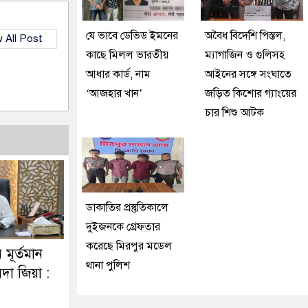
যে ভাবে ডেভিড ইমনের
অবৈধ বিদেশি পিস্তল,
 All Post
কাছে মিলল ভারতীয়
ম্যাগাজিন ও গুলিসহ
আধার কার্ড, নাম
আইনের সঙ্গে সংঘাতে
‘আজহার খান’
জড়িত কিশোর গ্যাংয়ের
চার শিশু আটক
ডাকাতির প্রস্তুতিকালে
দুইজনকে গ্রেফতার
করেছে মিরপুর মডেল
র মূর্তমান
থানা পুলিশ
দা জিয়া :