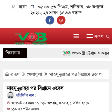
ঢাকা
০৫:০৯:৫৪ পিএম
, শনিবার, ০৮ অগাস্ট
২০২৬, ২৪ শ্রাবণ ১৪৩৩ বঙ্গাব্দ
সকল
শিরোনাম :
প্রধানমন্ত্রী চট্টগ্রাম ও কক্সবাজা
জুলাই যোদ্ধাদের পাশে প্রধানমন্
প্রচ্ছদ
খেলাধুলা
মাহমুদুল্লাহর পর বিশ্রামে রুবেল
রিকশা
মানবিক অঙ্গীকার ধারণ করে ড্য
মাহমুদুল্লাহর পর বিশ্রামে রুবেল
দাঁড়াবে : ডা. জুবাইদা রহমান
প্রতিনিধির নাম :
আপডেট এর সময় : ০৮:৫৬ অপরাহ্ন, শুক্রবার, ৫ এপ্রিল ২০১৯
ফ্যাসিবাদবিরোধী আন্দোলনে হত্যাক
১১৯ বার পঠিত হয়েছে