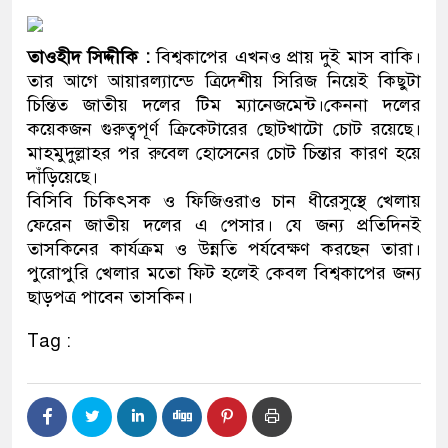
ও বিশ্বাসযোগ্য: প্রধানমন্ত্রী
তাওহীদ সিদ্দীকি :
বিশ্বকাপের এখনও প্রায় দুই মাস বাকি।
মাননীয় প্রধানমন্ত্রী, মন্ত্রীবর্গ 
তার আগে আয়ারল্যান্ডে ত্রিদেশীয় সিরিজ নিয়েই কিছুটা
সিল-স্বাক্ষর জালিয়াতি চক্রের পাঁচ স
চিন্তিত জাতীয় দলের টিম ম্যানেজমেন্ট।কেননা দলের
কয়েকজন গুরুত্বপূর্ণ ক্রিকেটারের ছোটখাটো চোট রয়েছে।
উদ্ধার
মাহমুদুল্লাহর পর রুবেল হোসেনের চোট চিন্তার কারণ হয়ে
দাঁড়িয়েছে।
জনগণ পরিবর্তন চেয়েছে বলেই 
বিসিবি চিকিৎসক ও ফিজিওরাও চান ধীরেসুস্থে খেলায়
ফেরেন জাতীয় দলের এ পেসার। যে জন্য প্রতিদিনই
প্রধানমন্ত্রী
তাসকিনের কার্যক্রম ও উন্নতি পর্যবেক্ষণ করছেন তারা।
মিরপুর মডেল থানার অভিযানে
পুরোপুরি খেলার মতো ফিট হলেই কেবল বিশ্বকাপের জন্য
ছাড়পত্র পাবেন তাসকিন।
মাদক কারবারি গ্রেফতার
Tag :
২৮ লাখ টাকার জাল নোটসহ দুই
থানা পুলিশ
যেকোনো সময় বেনজীরের প্রত্যাব