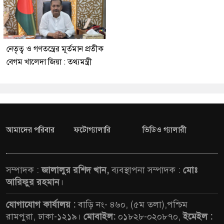
নেতৃত্ব ও গণতন্ত্রের মূর্তমান প্রতীক
বেগম খালেদা জিয়া : তথ্যমন্ত্রী
আমাদের পরিবার
ফটোগ্যালারি
ভিডিও গ্যালারী
সম্পাদক :
জালালুর রশিদ খান,
ব্যবস্থাপনা সম্পাদক :
মোঃ
আরিফুর রহমান
।
যোগাযোগ কার্যালয় :
বাড়ি নং- ৪৬০, (৫ম তলা),পশ্চিম
রামপুরা, ঢাকা-১২১৯।
মোবাইল:
০১৮২৮-০২০৮৭০,
ইমেইল :