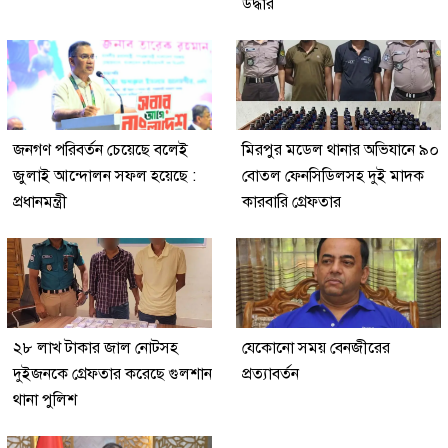
উদ্ধার
জনগণ পরিবর্তন চেয়েছে বলেই
মিরপুর মডেল থানার অভিযানে ৯০
জুলাই আন্দোলন সফল হয়েছে :
বোতল ফেনসিডিলসহ দুই মাদক
প্রধানমন্ত্রী
কারবারি গ্রেফতার
২৮ লাখ টাকার জাল নোটসহ
যেকোনো সময় বেনজীরের
দুইজনকে গ্রেফতার করেছে গুলশান
প্রত্যাবর্তন
থানা পুলিশ