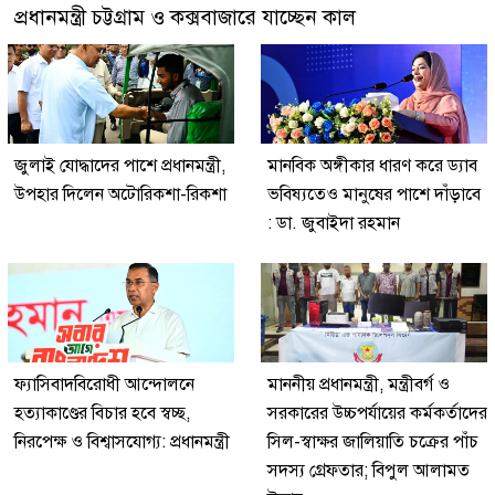
প্রধানমন্ত্রী চট্টগ্রাম ও কক্সবাজারে যাচ্ছেন কাল
জুলাই যোদ্ধাদের পাশে প্রধানমন্ত্রী,
মানবিক অঙ্গীকার ধারণ করে ড্যাব
উপহার দিলেন অটোরিকশা-রিকশা
ভবিষ্যতেও মানুষের পাশে দাঁড়াবে
: ডা. জুবাইদা রহমান
ফ্যাসিবাদবিরোধী আন্দোলনে
মাননীয় প্রধানমন্ত্রী, মন্ত্রীবর্গ ও
হত্যাকাণ্ডের বিচার হবে স্বচ্ছ,
সরকারের উচ্চপর্যায়ের কর্মকর্তাদের
নিরপেক্ষ ও বিশ্বাসযোগ্য: প্রধানমন্ত্রী
সিল-স্বাক্ষর জালিয়াতি চক্রের পাঁচ
সদস্য গ্রেফতার; বিপুল আলামত