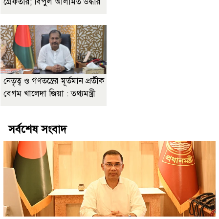
গ্রেফতার; বিপুল আলামত উদ্ধার
নেতৃত্ব ও গণতন্ত্রের মূর্তমান প্রতীক
বেগম খালেদা জিয়া : তথ্যমন্ত্রী
সর্বশেষ সংবাদ