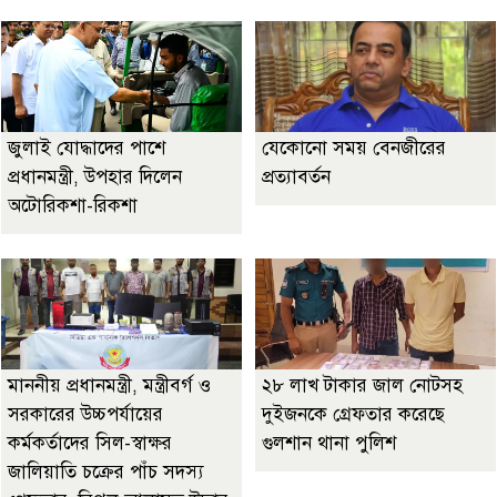
জুলাই যোদ্ধাদের পাশে
যেকোনো সময় বেনজীরের
প্রধানমন্ত্রী, উপহার দিলেন
প্রত্যাবর্তন
অটোরিকশা-রিকশা
মাননীয় প্রধানমন্ত্রী, মন্ত্রীবর্গ ও
২৮ লাখ টাকার জাল নোটসহ
সরকারের উচ্চপর্যায়ের
দুইজনকে গ্রেফতার করেছে
কর্মকর্তাদের সিল-স্বাক্ষর
গুলশান থানা পুলিশ
জালিয়াতি চক্রের পাঁচ সদস্য