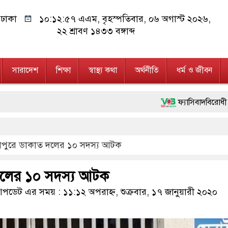
ঢাকা
১০:১২:৫৮ এএম
, বৃহস্পতিবার, ০৬ অগাস্ট ২০২৬,
২২ শ্রাবণ ১৪৩৩ বঙ্গাব্দ
সারাদেশ
শিক্ষা
স্বাস্থ্য কথা
অর্থনীতি
ধর্ম ও জীবন
ফ্যাসিবাদবিরোধী আন্দোলনে হত্যাকাণ
মাননীয় প্রধানমন্ত্রী, মন্ত্রীবর্গ
্জাপুরে ডাকাত দলের ১০ সদস্য আটক
জনগণ পরিবর্তন চেয়েছে বলেই জুল
২৮ লাখ টাকার জাল নোটসহ দুইজ
 দলের ১০ সদস্য আটক
নেতৃত্ব ও গণতন্ত্রের মূর্তমান প্রত
ডেট এর সময় : ১১:১২ অপরাহ্ন, শুক্রবার, ১৭ জানুয়ারী ২০২০
অবৈধ বিদেশি পিস্তল, ম্যাগাজি