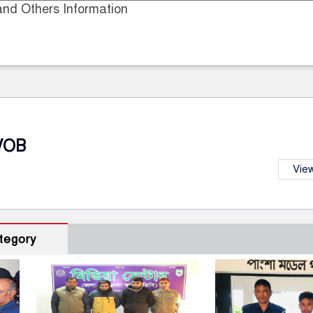
nd Others Information
VOB
View
tegory