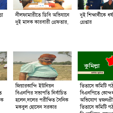
তা
নীলফামারীতে ডিবি অভিযানে
দুই শিক্ষার্থীকে ধর
দুই মাদক কারবারী গ্রেফতার,
গ্রেপ্তার
জিয়ারকান্দি ইউনিয়ন
তিতাসে কমিটি গ
ত
বিএনপির সভাপতি নির্বাচিত
বিএনপিতে কোন্দ
িক
হলেন,দলের পরীক্ষিত সৈনিক
অভিযোগ স্বজনপ্র
মকবুল হোসেন সরকার
তিতাসে কমিটি গ