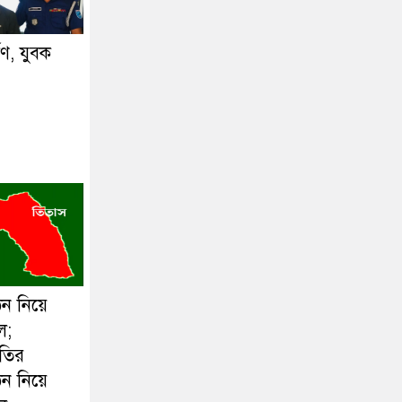
্ষণ, যুবক
ঠন নিয়ে
ল;
ীতির
ঠন নিয়ে