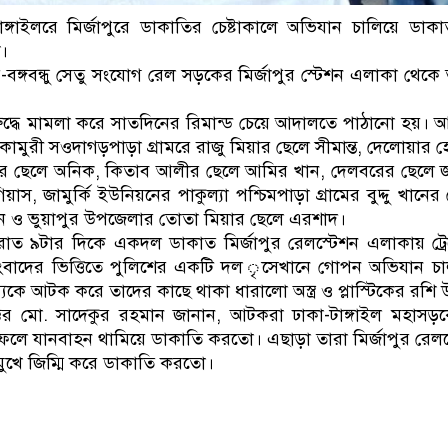
্গাইলরে মির্জাপুরে ডাকাতির চেষ্টাকালে অভিযান চালিয়ে ডা
।
-বঙ্গবন্ধু সেতু সংযোগ রেল সড়কের মির্জাপুর স্টেশন এলাকা থেক
িরুদ্ধে মামলা করে সাতদিনের রিমান্ড চেয়ে আদালতে পাঠানো হয়।
টকামুরী সওদাগড়পাড়া গ্রামরে রাজু মিয়ার ছেলে সীমান্ত, দেলোয়ার
ফের ছেলে অনিক, কিতাব আলীর ছেলে আমির খান, দেলবরের ছেলে 
াস, জামুর্কি ইউনিয়নের পাকুল্যা পশ্চিমপাড়া গ্রামের বুদ্দু খানের
িন ও ভুয়াপুর উপজেলার তোতা মিয়ার ছেলে এরশাদ।
 রাত ৯টার দিকে একদল ডাকাত মির্জাপুর রেলস্টেশন এলাকায় ট্র
ন সংবাদের ভিত্তিতে পুলিশের একটি দল ৃসেখানে গোপন অভিযান 
ে আটক করে তাদের কাছে থাকা ধারালো অস্ত্র ও প্লাস্টিকের রশি উ
েক্টর মো. সাদেকুর রহমান জানান, আটকরা ঢাকা-টাঙ্গাইল মহাসড়কে
তা ফেলে যানবাহন থামিয়ে ডাকাতি করতো। এছাড়া তারা মির্জাপুর রেল
রের মুখে জিম্মি করে ডাকাতি করতো।