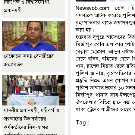
নিরপেক্ষ ও বিশ্বাসযোগ্য:
Newsvob.com ডেস্ক : টাঙ
প্রধানমন্ত্রী
সদস্যকে আটক করেছে পুলিশ
বৃহস্পতিবার রাতে জয়দেবপুর
করা হয়।
শুক্রবার দুপুরে আটকদের ব
মির্জাপুর পৌর এলাকার পোষ্
বেল্লাল হোসেন, আব্দুর রউ
যেকোনো সময় বেনজীরের
ছেলে রবিন, রহিমের ছেলে গিয়
প্রত্যাবর্তন
খান, রাশেদ মিয়ার ছেলে রব
পুলিশ জানায়, বৃহস্পতিবার
প্রস্তুতি নিচ্ছে এমন গোপ
পুলিশ ডাকাত দলের ১০ সদস্যক
মির্জাপুর থানার সাব-ইন্সপ
উপজেলার বিভিন্ন স্থানে বস্
থাকা ট্রেনের যাত্রীদের অস্ত্
মাননীয় প্রধানমন্ত্রী, মন্ত্রীবর্গ ও
সরকারের উচ্চপর্যায়ের
Tag :
কর্মকর্তাদের সিল-স্বাক্ষর