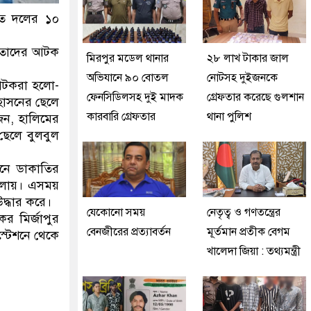
কাত দলের ১০
ে তাদের আটক
মিরপুর মডেল থানার
২৮ লাখ টাকার জাল
অভিযানে ৯০ বোতল
নোটসহ দুইজনকে
 আটকরা হলো-
ফেনসিডিলসহ দুই মাদক
গ্রেফতার করেছে গুলশান
 হোসনের ছেলে
কারবারি গ্রেফতার
থানা পুলিশ
জন, হালিমের
 ছেলে বুলবুল
েনে ডাকাতির
চালায়। এসময়
দ্ধার করে।
যেকোনো সময়
নেতৃত্ব ও গণতন্ত্রের
র মির্জাপুর
বেনজীরের প্রত্যাবর্তন
মূর্তমান প্রতীক বেগম
স্টেশনে থেকে
খালেদা জিয়া : তথ্যমন্ত্রী