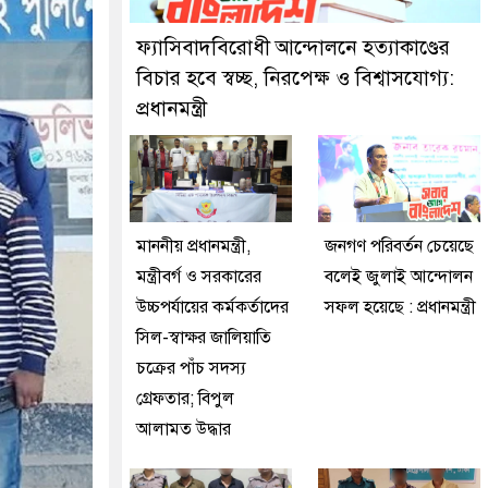
 গ্রেফতার করেছে মিরপুর মডেল থানা পুলিশ
ফ্যাসিবাদবিরোধী আন্দোলনে হত্যাকাণ্ডের
বিচার হবে স্বচ্ছ, নিরপেক্ষ ও বিশ্বাসযোগ্য:
প্রধানমন্ত্রী
মাননীয় প্রধানমন্ত্রী,
জনগণ পরিবর্তন চেয়েছে
মন্ত্রীবর্গ ও সরকারের
বলেই জুলাই আন্দোলন
উচ্চপর্যায়ের কর্মকর্তাদের
সফল হয়েছে : প্রধানমন্ত্রী
সিল-স্বাক্ষর জালিয়াতি
চক্রের পাঁচ সদস্য
গ্রেফতার; বিপুল
আলামত উদ্ধার