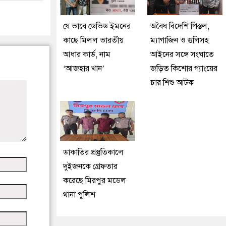
যে ভাবে ডেভিড ইমনের
অবৈধ বিদেশি পিস্তল,
কাছে মিলল ভারতীয়
ম্যাগাজিন ও গুলিসহ
আধার কার্ড, নাম
আইনের সঙ্গে সংঘাতে
‘আজহার খান’
জড়িত কিশোর গ্যাংয়ের
চার শিশু আটক
ডাকাতির প্রস্তুতিকালে
দুইজনকে গ্রেফতার
করেছে মিরপুর মডেল
থানা পুলিশ