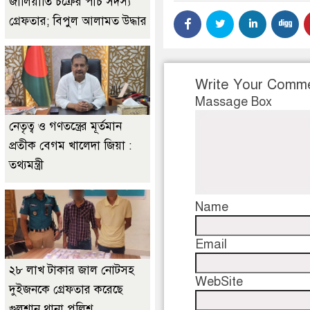
জালিয়াতি চক্রের পাঁচ সদস্য
গ্রেফতার; বিপুল আলামত উদ্ধার
Write Your Comm
Massage Box
নেতৃত্ব ও গণতন্ত্রের মূর্তমান
প্রতীক বেগম খালেদা জিয়া :
তথ্যমন্ত্রী
Name
Email
২৮ লাখ টাকার জাল নোটসহ
WebSite
দুইজনকে গ্রেফতার করেছে
গুলশান থানা পুলিশ