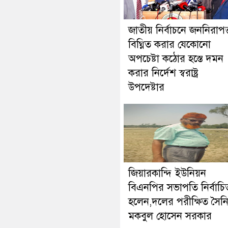
জাতীয় নির্বাচনে জননিরাপত্
বিঘ্নিত করার যেকোনো
অপচেষ্টা কঠোর হস্তে দমন
করার নির্দেশ স্বরাষ্ট্র
উপদেষ্টার
জিয়ারকান্দি ইউনিয়ন
বিএনপির সভাপতি নির্বাচি
হলেন,দলের পরীক্ষিত সৈন
মকবুল হোসেন সরকার