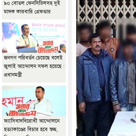
৯০ বোতল ফেনসিডিলসহ দুই
মাদক কারবারি গ্রেফতার
জনগণ পরিবর্তন চেয়েছে বলেই
জুলাই আন্দোলন সফল হয়েছে :
প্রধানমন্ত্রী
ফ্যাসিবাদবিরোধী আন্দোলনে
হত্যাকাণ্ডের বিচার হবে স্বচ্ছ,