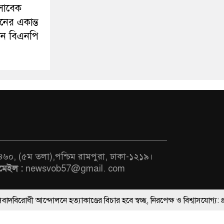
সাবেক
নের একান্ত
ন বিএনপি
 ৪৬০, (৫ম তলা),পশ্চিম রামপুরা, ঢাকা-১২১৯।
মেইল :
newsvob57@gmail. com
লনে হত্যাকাণ্ডের বিচার হবে স্বচ্ছ, নিরপেক্ষ ও বিশ্বাসযোগ্য: প্রধানমন্ত্রী
ThemesBazar.Com
 মন্ত্রীবর্গ ও সরকারের উচ্চপর্যায়ের কর্মকর্তাদের সিল-স্বাক্ষর জালিয়াতি চক্রের 