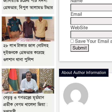
Name
জালিয়াতি চক্রের পাঁচ সদস্য
গ্রেফতার; বিপুল আলামত উদ্ধার
Email
WebSite
Save Your Email a
২৮ লাখ টাকার জাল নোটসহ
দুইজনকে গ্রেফতার করেছে
গুলশান থানা পুলিশ
About Author Information
নেতৃত্ব ও গণতন্ত্রের মূর্তমান
প্রতীক বেগম খালেদা জিয়া :
তথ্যমন্ত্রী