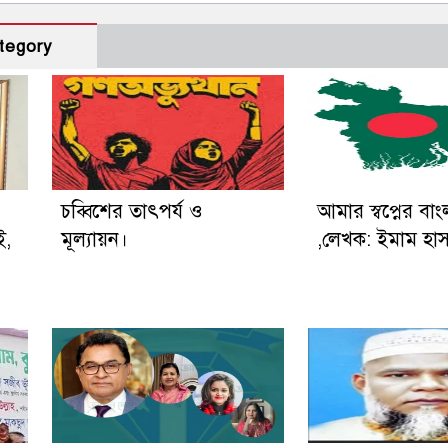
tegory
চব্বিশের তাৎপর্য ও
আমার স্বপ্নের বা
ই,
মূল্যায়ন।
,লেখক: ইমাম হা