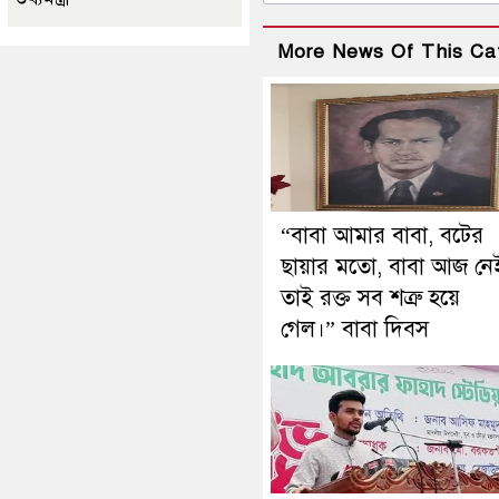
More News Of This Ca
“বাবা আমার বাবা, বটের
ছায়ার মতো, বাবা আজ নে
তাই রক্ত সব শত্রু হয়ে
গেল।” বাবা দিবস