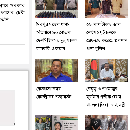
স রোধে সরকার
ফাঁসের চেষ্টা
 তিনি।
মিরপুর মডেল থানার
২৮ লাখ টাকার জাল
অভিযানে ৯০ বোতল
নোটসহ দুইজনকে
ফেনসিডিলসহ দুই মাদক
গ্রেফতার করেছে গুলশান
কারবারি গ্রেফতার
থানা পুলিশ
যেকোনো সময়
নেতৃত্ব ও গণতন্ত্রের
বেনজীরের প্রত্যাবর্তন
মূর্তমান প্রতীক বেগম
খালেদা জিয়া : তথ্যমন্ত্রী