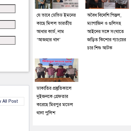
যে ভাবে ডেভিড ইমনের
অবৈধ বিদেশি পিস্তল,
কাছে মিলল ভারতীয়
ম্যাগাজিন ও গুলিসহ
আধার কার্ড, নাম
আইনের সঙ্গে সংঘাতে
‘আজহার খান’
জড়িত কিশোর গ্যাংয়ের
চার শিশু আটক
ডাকাতির প্রস্তুতিকালে
দুইজনকে গ্রেফতার
 All Post
করেছে মিরপুর মডেল
থানা পুলিশ