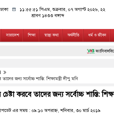
ঢাকা
১১:৫৫:৫২ পিএম
, শুক্রবার, ০৭ অগাস্ট ২০২৬, ২২
শ্রাবণ ১৪৩৩ বঙ্গাব্দ
সারাদেশ
শিক্ষা
স্বাস্থ্য কথা
অর্থনীতি
ধর্ম ও জীবন
ফ্যাসিবাদবিরোধী আন্দোলনে হ
মাননীয় প্রধানমন্ত্রী, মন্ত
d
জনগণ পরিবর্তন চেয়েছে বল
 তাদের জন্য সর্বোচ্চ শাস্তি: শিক্ষামন্ত্রী দীপু মনি
২৮ লাখ টাকার জাল নোটস
র চেষ্টা করবে তাদের জন্য সর্বোচ্চ শাস্তি: শিক্ষামন
নেতৃত্ব ও গণতন্ত্রের মূর্তম
অবৈধ বিদেশি পিস্তল, ম্
ডেট এর সময় : ০৯:১০ অপরাহ্ন, শনিবার, ৩০ মার্চ ২০১৯