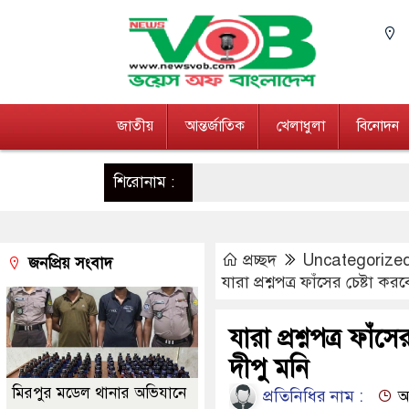
জাতীয়
আন্তর্জাতিক
খেলাধুলা
বিনোদন
শিরোনাম :
প্রচ্ছদ
Uncategorize
জনপ্রিয় সংবাদ
যারা প্রশ্নপত্র ফাঁসের চেষ্টা করবে
যারা প্রশ্নপত্র ফাঁসে
দীপু মনি
মিরপুর মডেল থানার অভিযানে
প্রতিনিধির নাম :
আপ