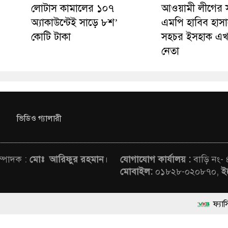
লোটাস কামালের ১০৭
আওয়ামী লীগের 
অ্যাকাউন্টেই সাড়ে ৮শ’
এমপি হাবিব হাসা
কোটি টাকা
সহচর ইসহাক এখ
নেতা
ভিডিও গ্যালারী
সম্পাদক :
মোঃ আরিফুর রহমান
।
যোগাযোগ কার্যালয় :
বাড়ি নং-
মোবাইল:
০১৮২৮-০২০৮৭০,
ই
ফ্যাসিবাদবিরোধী আন্দো
rved © News Voice of Bangladesh | Theme Developed BY
মাননীয় প্রধানমন্ত্রী,