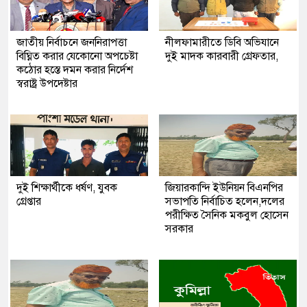
জাতীয় নির্বাচনে জননিরাপত্তা
নীলফামারীতে ডিবি অভিযানে
বিঘ্নিত করার যেকোনো অপচেষ্টা
দুই মাদক কারবারী গ্রেফতার,
কঠোর হস্তে দমন করার নির্দেশ
স্বরাষ্ট্র উপদেষ্টার
দুই শিক্ষার্থীকে ধর্ষণ, যুবক
জিয়ারকান্দি ইউনিয়ন বিএনপির
গ্রেপ্তার
সভাপতি নির্বাচিত হলেন,দলের
পরীক্ষিত সৈনিক মকবুল হোসেন
সরকার