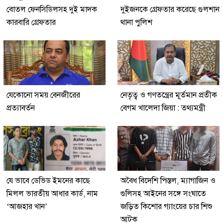
বোতল ফেনসিডিলসহ দুই মাদক
দুইজনকে গ্রেফতার করেছে গুলশান
কারবারি গ্রেফতার
থানা পুলিশ
যেকোনো সময় বেনজীরের
নেতৃত্ব ও গণতন্ত্রের মূর্তমান প্রতীক
প্রত্যাবর্তন
বেগম খালেদা জিয়া : তথ্যমন্ত্রী
যে ভাবে ডেভিড ইমনের কাছে
অবৈধ বিদেশি পিস্তল, ম্যাগাজিন ও
মিলল ভারতীয় আধার কার্ড, নাম
গুলিসহ আইনের সঙ্গে সংঘাতে
‘আজহার খান’
জড়িত কিশোর গ্যাংয়ের চার শিশু
আটক