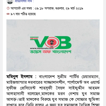
প্রতিনিধির নাম :
প্রধানমন্ত্রী
আপডেট এর সময় : ০৯:১৮ অপরাহ্ন, শুক্রবার, ২৯ মার্চ ২০১৯
মিরপুর মডেল থানার অভিযানে
৯৭ বার পঠিত হয়েছে
মাদক কারবারি গ্রেফতার
২৮ লাখ টাকার জাল নোটসহ দু
থানা পুলিশ
যেকোনো সময় বেনজীরের প্রত্যা
নেতৃত্ব ও গণতন্ত্রের মূর্তমান প্র
যে ভাবে ডেভিড ইমনের কাছে ম
মমিনুল ইসলাম :
বাংলাদেশ সুপ্রীম পার্টির চেয়ারম্যান,
মাইজভান্ডার দরবারের সাজ্জাদানশীন, পা্র্লামেন্ট অব ওয়ার্ল্ড
‘আজহার খান’
সুফীজ প্রেসিডেন্ট শাহসুফী সৈয়দ সাইফুদ্দীন আহমদ
আলহাসানী বলেছেন,মাদকের মরন নেশায় যুব সমাজ
অবৈধ বিদেশি পিস্তল, ম্যাগাজি
আসক্ত।তাই মাদকের বিরুদ্বে যুব সমাজ কে সোচ্চার ভুমিকা
জড়িত কিশোর গ্যাংয়ের চার শিশু আ
রাখতে হবে।তিনি বলেন এ জন্য যুব সমাজকে নৈতিক শিক্ষা