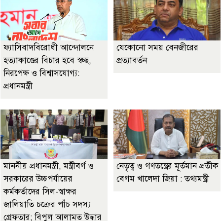
ফ্যাসিবাদবিরোধী আন্দোলনে
যেকোনো সময় বেনজীরের
হত্যাকাণ্ডের বিচার হবে স্বচ্ছ,
প্রত্যাবর্তন
নিরপেক্ষ ও বিশ্বাসযোগ্য:
প্রধানমন্ত্রী
মাননীয় প্রধানমন্ত্রী, মন্ত্রীবর্গ ও
নেতৃত্ব ও গণতন্ত্রের মূর্তমান প্রতীক
সরকারের উচ্চপর্যায়ের
বেগম খালেদা জিয়া : তথ্যমন্ত্রী
কর্মকর্তাদের সিল-স্বাক্ষর
জালিয়াতি চক্রের পাঁচ সদস্য
গ্রেফতার; বিপুল আলামত উদ্ধার