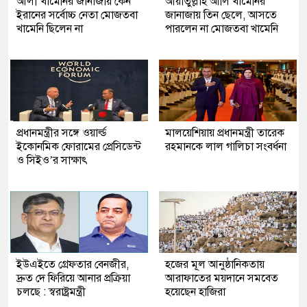
আলী খামেনির জানাজায় কেন
আয়াতুল্লাহ আলি খামেনির
ইরানের সর্বোচ্চ নেতা মোজতবা
জানাজায় তিন ছেলে, আসতে
খামেনি ছিলেন না
পারলেন না মোজতবা খামেনি
প্রধানমন্ত্রীর সঙ্গে ওয়ার্ল্ড
মালয়েশিয়ায় প্রধানমন্ত্রী তারেক
ইকোনমিক ফোরামের প্রেসিডেন্ট
রহমানকে লাল গালিচা সংবর্ধনা
ও সিইও’র সাক্ষাৎ
ইউএইতে গ্রেফতার বেনজীর,
হজের মূল আনুষ্ঠানিকতায়
দ্রুত দে ফিরিয়ে আনার প্রক্রিয়া
আরাফাতের ময়দানে সমবেত
চলছে : স্বরাষ্ট্রমন্ত্রী
হয়েছেন হাজিরা