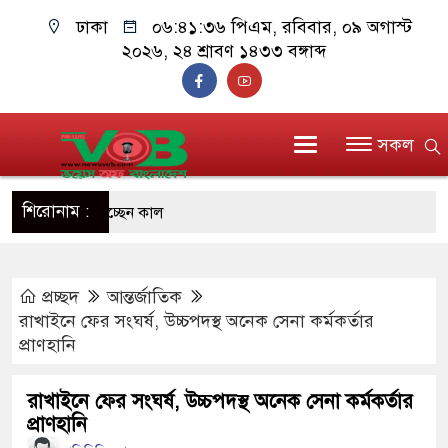
ঢাকা
০৬:৪১:৩৭ পিএম
, রবিবার, ০৯ অগাস্ট
২০২৬, ২৪ শ্রাবণ ১৪৩৩ বঙ্গাব্দ
সকল
শিরোনাম :
ম ও কক্সবাজারে যাচ্ছেন কাল
ে প্রধানমন্ত্রী, উপহার দিলেন অটোরিকশা-
প্রচ্ছদ
আন্তর্জাতিক
রাখাইনে ফের সংঘর্ষ, উচ্চপদস্থ অনেক সেনা কর্মকর্তার
রণ করে ড্যাব ভবিষ্যতেও মানুষের পাশে
প্রাণহানি
মান
রাখাইনে ফের সংঘর্ষ, উচ্চপদস্থ অনেক সেনা কর্মকর্তার
প্রাণহানি
োলনে হত্যাকাণ্ডের বিচার হবে স্বচ্ছ, নিরপেক্ষ