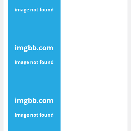
মূর্তমান প্রতীক বেগম খালেদা জিয়া : তথ্যমন্ত্রী