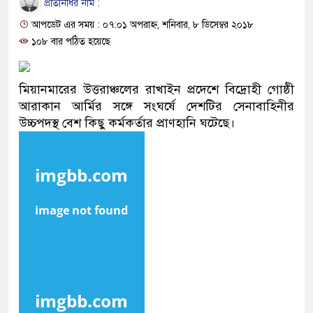
প্রতিনিধির নাম :
আপডেট এর সময় : ০৭:০১ অপরাহ্ন, শনিবার, ৮ ডিসেম্বর ২০১৮
মন্ত্রীবর্গ ও সরকারের উচ্চপর্যায়ের কর্মকর্তাদের
১০৮ বার পঠিত হয়েছে
্রের পাঁচ সদস্য গ্রেফতার; বিপুল আলামত
মিয়ানমারের উত্তরাঞ্চলের রাখাইন প্রদেশে বিদ্রোহী গোষ্ঠী
আরাকান আর্মির সঙ্গে সংঘর্ষে দেশটির সেনাবাহিনীর
উচ্চপদস্থ বেশ কিছু কর্মকর্তার প্রাণহানি ঘটেছে।
য়েছে বলেই জুলাই আন্দোলন সফল হয়েছে :
র অভিযানে ৯০ বোতল ফেনসিডিলসহ দুই
 নোটসহ দুইজনকে গ্রেফতার করেছে গুলশান
র প্রত্যাবর্তন