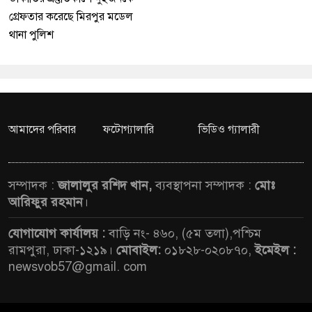
গ্রেফতার করেছে মিরপুর মডেল
থানা পুলিশ
আমাদের পরিবার
ফটোগ্যালারি
ভিডিও গ্যালারী
সম্পাদক :
জালালুর রশিদ খান,
ব্যবস্থাপনা সম্পাদক :
মোঃ
আরিফুর রহমান
।
যোগাযোগ কার্যালয় :
বাড়ি নং- ৪৬০, (৫ম তলা),পশ্চিম
রামপুরা, ঢাকা-১২১৯।
মোবাইল:
০১৮২৮-০২০৮৭০,
ইমেইল :
newsvob57@gmail. com