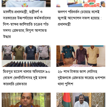
মাননীয় প্রধানমন্ত্রী, মন্ত্রীবর্গ ও
জনগণ পরিবর্তন চেয়েছে বলেই
সরকারের উচ্চপর্যায়ের কর্মকর্তাদের
জুলাই আন্দোলন সফল হয়েছে :
সিল-স্বাক্ষর জালিয়াতি চক্রের পাঁচ
প্রধানমন্ত্রী
সদস্য গ্রেফতার; বিপুল আলামত
উদ্ধার
মিরপুর মডেল থানার অভিযানে ৯০
২৮ লাখ টাকার জাল নোটসহ
বোতল ফেনসিডিলসহ দুই মাদক
দুইজনকে গ্রেফতার করেছে গুলশান
কারবারি গ্রেফতার
থানা পুলিশ