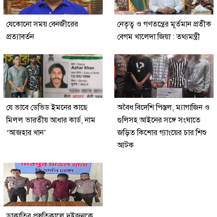
যেকোনো সময় বেনজীরের
নেতৃত্ব ও গণতন্ত্রের মূর্তমান প্রতীক
প্রত্যাবর্তন
বেগম খালেদা জিয়া : তথ্যমন্ত্রী
যে ভাবে ডেভিড ইমনের কাছে
অবৈধ বিদেশি পিস্তল, ম্যাগাজিন ও
মিলল ভারতীয় আধার কার্ড, নাম
গুলিসহ আইনের সঙ্গে সংঘাতে
‘আজহার খান’
জড়িত কিশোর গ্যাংয়ের চার শিশু
আটক
ডাকাতির প্রস্তুতিকালে দুইজনকে