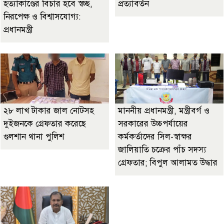
হত্যাকাণ্ডের বিচার হবে স্বচ্ছ,
প্রত্যাবর্তন
নিরপেক্ষ ও বিশ্বাসযোগ্য:
প্রধানমন্ত্রী
২৮ লাখ টাকার জাল নোটসহ
মাননীয় প্রধানমন্ত্রী, মন্ত্রীবর্গ ও
দুইজনকে গ্রেফতার করেছে
সরকারের উচ্চপর্যায়ের
গুলশান থানা পুলিশ
কর্মকর্তাদের সিল-স্বাক্ষর
জালিয়াতি চক্রের পাঁচ সদস্য
গ্রেফতার; বিপুল আলামত উদ্ধার