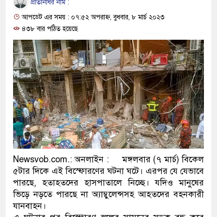
প্রতিনিধির নাম :
প্রধানমন্ত্রী
আপডেট এর সময় : ০৭:৫২ অপরাহ্ন, বুধবার, ৮ মার্চ ২০২৩
মিরপুর মডেল থানার অভিযানে
৪৩৮ বার পঠিত হয়েছে
মাদক কারবারি গ্রেফতার
২৮ লাখ টাকার জাল নোটসহ দু
থানা পুলিশ
যেকোনো সময় বেনজীরের প্রত্যা
নেতৃত্ব ও গণতন্ত্রের মূর্তমান প্র
যে ভাবে ডেভিড ইমনের কাছে ম
Newsvob.com.: অনলাইন : মঙ্গলবার (৭ মার্চ) বিকেল
৫টার দিকে এই বিস্ফোরণের ঘটনা ঘটে। এরপর যে যেভাবে
‘আজহার খান’
পারছে, হতাহতদের হাসপাতালে নিচ্ছে। যদিও মানুষের
অবৈধ বিদেশি পিস্তল, ম্যাগাজি
ভিড়ে নড়তে পারছে না অ্যাম্বুলেন্সসহ আহতদের বহনকারী
যানবাহন।
জড়িত কিশোর গ্যাংয়ের চার শিশু আ