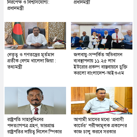
নিরপেক্ষ ও বিশ্বাসযোগ্য:
প্রধানমন্ত্রী
প্রধানমন্ত্রী
নেতৃত্ব ও গণতন্ত্রের মূর্তমান
জলবায়ু-সম্পর্কিত অভিবাসন
প্রতীক বেগম খালেদা জিয়া :
ব্যবস্থাপনায় ১১.২৫ লাখ
তথ্যমন্ত্রী
ইউরোর প্রকল্প বাস্তবায়নে চুক্তি
করলো বাংলাদেশ-আইওএম
রাষ্ট্রপতি সাহাবুদ্দিনের
আগামী মাসের মধ্যে ‘প্রবাসী
পদত্যাগপত্র গ্রহণ, ভারপ্রাপ্ত
কার্ডের’ পরীক্ষামূলক প্রকল্পের
রাষ্ট্রপতির দায়িত্ব নিলেন স্পিকার
কাজ চালু করবে সরকার