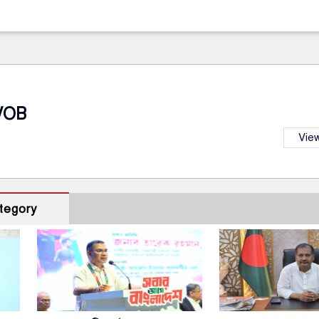
VOB
View
tegory