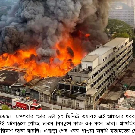
ডাকাতির প্রস্তুতিকালে দুই
েস্কঃ মঙ্গলবার ভোর ৬টা ১০ মিনিটে ভয়াবহ এই আগুনের খবর
ই ঘটনাস্থলে পৌঁছে আগুন নিয়ন্ত্রণে কাজ শুরু করে তারা। প্রাথ
র পরিমাণ জানা যায়নি। এছাড়া শেষ খবর পাওয়া অবধি হতাহতে