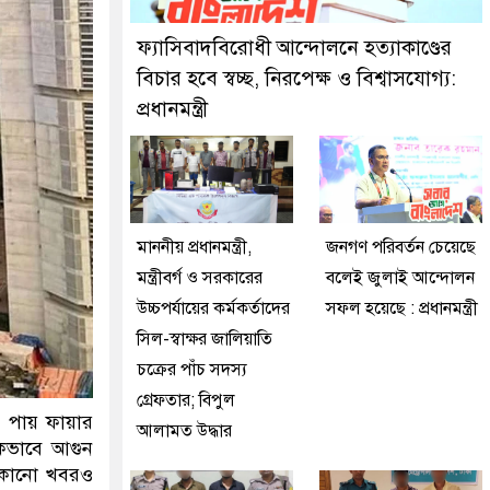
জনকে গ্রেফতার করেছে মিরপুর মডেল থানা পুলিশ
ফ্যাসিবাদবিরোধী আন্দোলনে হত্যাকাণ্ডের
বিচার হবে স্বচ্ছ, নিরপেক্ষ ও বিশ্বাসযোগ্য:
প্রধানমন্ত্রী
মাননীয় প্রধানমন্ত্রী,
জনগণ পরিবর্তন চেয়েছে
মন্ত্রীবর্গ ও সরকারের
বলেই জুলাই আন্দোলন
উচ্চপর্যায়ের কর্মকর্তাদের
সফল হয়েছে : প্রধানমন্ত্রী
সিল-স্বাক্ষর জালিয়াতি
চক্রের পাঁচ সদস্য
গ্রেফতার; বিপুল
 পায় ফায়ার
আলামত উদ্ধার
মিকভাবে আগুন
র কোনো খবরও