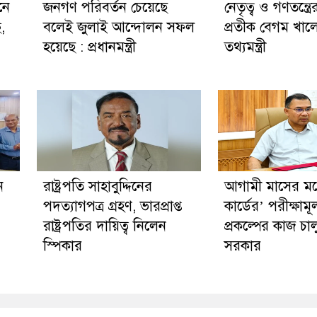
নে
জনগণ পরিবর্তন চেয়েছে
নেতৃত্ব ও গণতন্ত্রে
ছ,
বলেই জুলাই আন্দোলন সফল
প্রতীক বেগম খালে
হয়েছে : প্রধানমন্ত্রী
তথ্যমন্ত্রী
ন
রাষ্ট্রপতি সাহাবুদ্দিনের
আগামী মাসের মধ্য
পদত্যাগপত্র গ্রহণ, ভারপ্রাপ্ত
কার্ডের’ পরীক্ষাম
রাষ্ট্রপতির দায়িত্ব নিলেন
প্রকল্পের কাজ চা
স্পিকার
সরকার