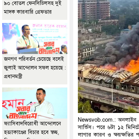
৯০ বোতল ফেনসিডিলসহ দুই
মাদক কারবারি গ্রেফতার
জনগণ পরিবর্তন চেয়েছে বলেই
জুলাই আন্দোলন সফল হয়েছে :
প্রধানমন্ত্রী
Newsvob.com.: অনলাইন ড
ফ্যাসিবাদবিরোধী আন্দোলনে
সার্ভিস। পরে ৬টা ১২ মিনিটে
হত্যাকাণ্ডের বিচার হবে স্বচ্ছ,
লাগার কারণ ও ক্ষয়ক্ষতি