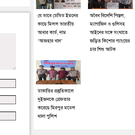
যে ভাবে ডেভিড ইমনের
অবৈধ বিদেশি পিস্তল,
কাছে মিলল ভারতীয়
ম্যাগাজিন ও গুলিসহ
আধার কার্ড, নাম
আইনের সঙ্গে সংঘাতে
‘আজহার খান’
জড়িত কিশোর গ্যাংয়ের
চার শিশু আটক
ডাকাতির প্রস্তুতিকালে
দুইজনকে গ্রেফতার
করেছে মিরপুর মডেল
থানা পুলিশ