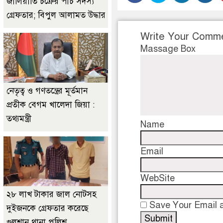
জালিয়াতি চক্রের পাঁচ সদস্য
গ্রেফতার; বিপুল আলামত উদ্ধার
Write Your Comm
Massage Box
নেতৃত্ব ও গণতন্ত্রের মূর্তমান
প্রতীক বেগম খালেদা জিয়া :
তথ্যমন্ত্রী
Name
Email
WebSite
২৮ লাখ টাকার জাল নোটসহ
Save Your Email a
দুইজনকে গ্রেফতার করেছে
গুলশান থানা পুলিশ