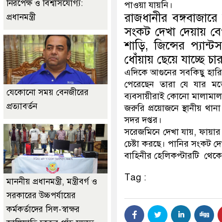
নিরপেক্ষ ও বিশ্বাসযোগ্য:
পাওয়া যায়নি।
রাজধানীর বঙ্গবাজারে 
প্রধানমন্ত্রী
সংকট দেখা দেয়ায় বেগ 
শাড়ি, জিন্সের প্যান
ধোঁয়ায় ছেয়ে যাচ্ছে চ
এদিকে আগুনের সবকিছু হারিয
পেরেছেন তারা যে যার ম
যেকোনো সময় বেনজীরের
ব্যবসায়ীরাই কোনো মালামা
প্রত্যাবর্তন
জরুরি প্রয়োজনে স্থানীয় থ
সদর দপ্তর।
সরেজমিনে দেখা যায়, ফায়ার 
চেষ্টা করছে। পানির সংকট দ
বাহিনীর হেলিকপ্টারটি থেকে 
Tag :
মাননীয় প্রধানমন্ত্রী, মন্ত্রীবর্গ ও
সরকারের উচ্চপর্যায়ের
কর্মকর্তাদের সিল-স্বাক্ষর