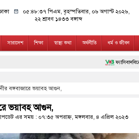
ঢাকা
০৫:৪৮:৩৮ পিএম
, বৃহস্পতিবার, ০৬ অগাস্ট ২০২৬,
২২ শ্রাবণ ১৪৩৩ বঙ্গাব্দ
সারাদেশ
শিক্ষা
স্বাস্থ্য কথা
অর্থনীতি
ধর্ম ও জীবন
ফ্যাসিবাদবিরোধী আন্দোলনে হত্য
মাননীয় প্রধানমন্ত্রী, মন্ত্রী
নীর বঙ্গবাজারে ভয়াবহ আগুন,
জনগণ পরিবর্তন চেয়েছে বলেই
২৮ লাখ টাকার জাল নোটসহ 
রে ভয়াবহ আগুন,
নেতৃত্ব ও গণতন্ত্রের মূর্তমান 
ডেট এর সময় : ০৭:৩৫ অপরাহ্ন, মঙ্গলবার, ৪ এপ্রিল ২০২৩
অবৈধ বিদেশি পিস্তল, ম্যাগ