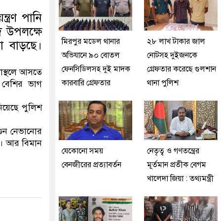
ত্রণ পানি
দ উপলক্ষে
মিরপুর মডেল থানার
২৮ লাখ টাকার জাল
তা বাড়ছে।
অভিযানে ৯০ বোতল
নোটসহ দুইজনকে
ফেনসিডিলসহ দুই মাদক
গ্রেফতার করেছে গুলশান
নাস্থলে আসতে
কারবারি গ্রেফতার
থানা পুলিশ
 বেশির ভাগ
‌য়ে‌ছে পুলিশ
ুন নেভানোর
ে। আর বিমান
যেকোনো সময়
নেতৃত্ব ও গণতন্ত্রের
বেনজীরের প্রত্যাবর্তন
মূর্তমান প্রতীক বেগম
খালেদা জিয়া : তথ্যমন্ত্রী