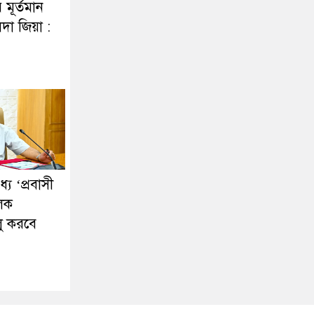
র মূর্তমান
দা জিয়া :
ে ‘প্রবাসী
ূলক
লু করবে