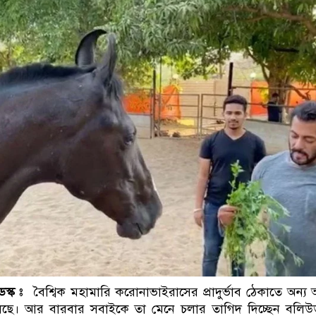
নেতৃত্ব ও গণতন্ত্রের মূর্ত
স্ক
ঃ বৈশ্বিক মহামারি করোনাভাইরাসের প্রাদুর্ভাব ঠেকাতে অন্য
। আর বারবার সবাইকে তা মেনে চলার তাগিদ দিচ্ছেন বলিউড 