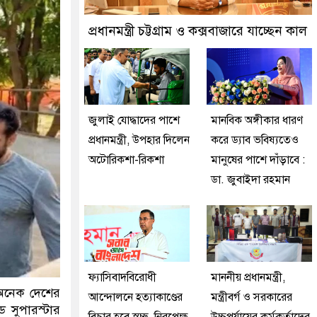
মান প্রতীক বেগম খালেদা জিয়া : তথ্যমন্ত্রী
প্রধানমন্ত্রী চট্টগ্রাম ও কক্সবাজারে যাচ্ছেন কাল
জুলাই যোদ্ধাদের পাশে
মানবিক অঙ্গীকার ধারণ
প্রধানমন্ত্রী, উপহার দিলেন
করে ড্যাব ভবিষ্যতেও
অটোরিকশা-রিকশা
মানুষের পাশে দাঁড়াবে :
ডা. জুবাইদা রহমান
ফ্যাসিবাদবিরোধী
মাননীয় প্রধানমন্ত্রী,
 অনেক দেশের
আন্দোলনে হত্যাকাণ্ডের
মন্ত্রীবর্গ ও সরকারের
সুপারস্টার