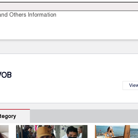
nd Others Information
VOB
View
tegory