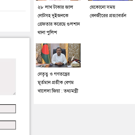
২৮ লাখ টাকার জাল
যেকোনো সময়
নোটসহ দুইজনকে
বেনজীরের প্রত্যাবর্তন
গ্রেফতার করেছে গুলশান
থানা পুলিশ
নেতৃত্ব ও গণতন্ত্রের
মূর্তমান প্রতীক বেগম
খালেদা জিয়া : তথ্যমন্ত্রী