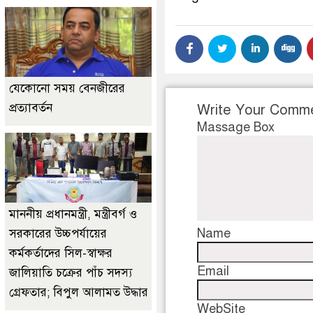
যেকোনো সময় বেনজীরের
প্রত্যাবর্তন
Write Your Comm
Massage Box
মাননীয় প্রধানমন্ত্রী, মন্ত্রীবর্গ ও
Name
সরকারের উচ্চপর্যায়ের
কর্মকর্তাদের সিল-স্বাক্ষর
Email
জালিয়াতি চক্রের পাঁচ সদস্য
গ্রেফতার; বিপুল আলামত উদ্ধার
WebSite