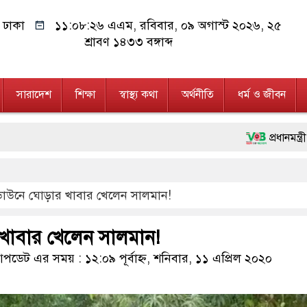
ঢাকা
১১:০৮:২৭ এএম
, রবিবার, ০৯ অগাস্ট ২০২৬, ২৫
শ্রাবণ ১৪৩৩ বঙ্গাব্দ
সারাদেশ
শিক্ষা
স্বাস্থ্য কথা
অর্থনীতি
ধর্ম ও জীবন
প্রধানমন্ত্রী চট্টগ্রাম ও ক
মানবিক অঙ্গীকার ধারণ কর
াউনে ঘোড়ার খাবার খেলেন সালমান!
ফ্যাসিবাদবিরোধী আন্দোলনে হ
মাননীয় প্রধানমন্ত্রী, মন্
াবার খেলেন সালমান!
জনগণ পরিবর্তন চেয়েছে ব
ডেট এর সময় : ১২:০৯ পূর্বাহ্ন, শনিবার, ১১ এপ্রিল ২০২০
২৮ লাখ টাকার জাল নোটস