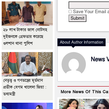
Save Your Email a
২৮ লাখ টাকার জাল নোটসহ
দুইজনকে গ্রেফতার করেছে
About Author Information
গুলশান থানা পুলিশ
News 
নেতৃত্ব ও গণতন্ত্রের মূর্তমান
প্রতীক বেগম খালেদা জিয়া :
More News Of This Ca
তথ্যমন্ত্রী