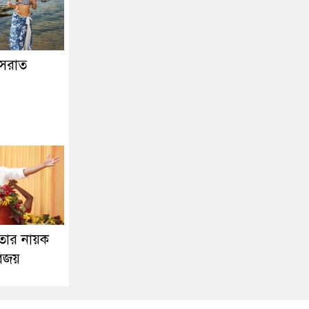
নুসরাত
তার নায়ক
বিজয়