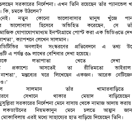
লছেন সরকারের নির্দেশনা। এখন তিনি রয়েছেন তাঁর প্যানভেল খ
া’। কি, চমকে উঠলেন?
েই। নতুন কোনো ভালোবাসার মানুষ খুঁজে পান
 ভালোবাসা হিসেবে অভিহিত করেছেন, সে তা
মাজিক যোগাযোগমাধ্যম ইনস্টাগ্রামে পোস্ট করা এক ভিডিওতে দেখা যা
নাশতা’, ক্যাপশনে লেখেন সালমান।
এনডিটিভির অনলাইন সংস্করণের প্রতিবেদনে এ তথ্য উ
ওটি এ পর্যন্ত ৩৯ লাখের বেশিবার দেখা হয়েছে।
লমানকে লতাপাতা খেতে দেখা 
্রকাশ্যে আসতেই তা রীতিমতো ভাইরাল
কর নাশতা’, মন্তব্যের ঘরে লিখেছেন একজন। আরেক নেটিজে
িও।’
ালে সালমান তাঁর খামারবাড়িত
ে সেখানে থাকার মেয়াদ বাড়িয়েছেন
মুসুল্লিরা সরকারের নির্দেশনা মেনে বাসায় থেকে নামাজ আদায় করা
কডাউনের নিয়মকানুন মেনে চলতে আহ্বান জান
মোকাবিলায় এরই মধ্যে সাহায্যের হাত বাড়িয়ে দিয়েছেন তিনি।