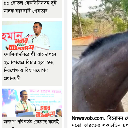
৯০ বোতল ফেনসিডিলসহ দুই
মাদক কারবারি গ্রেফতার
ফ্যাসিবাদবিরোধী আন্দোলনে
হত্যাকাণ্ডের বিচার হবে স্বচ্ছ,
নিরপেক্ষ ও বিশ্বাসযোগ্য:
প্রধানমন্ত্রী
Nnwsvob.com. বিনোদন ডে
জনগণ পরিবর্তন চেয়েছে বলেই
মতো ভারতেও লকডাউন চলছে