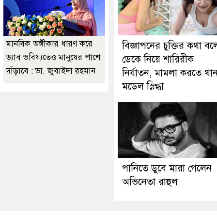
মানবিক অঙ্গীকার ধারণ করে
বিজ্ঞাপনের চুক্তির কথা বল
ড্যাব ভবিষ্যতেও মানুষের পাশে
ডেকে নিয়ে শারিরীক
দাঁড়াবে : ডা. জুবাইদা রহমান
নির্যাতন, মামলা করতে থা
মডেল স্নিগ্ধা
পানিতে ডুবে মারা গেলেন
অভিনেতা রাহুল