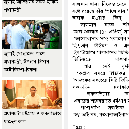
জুলাই আন্দোলন সফল হয়েছে :
সালমান খান। নিজেও মেনে চ
প্রধানমন্ত্রী
সঙ্গে রয়েছে তাঁর ‘ভালোবাস
অবাক হওয়ার কিছু ন
সালমান যাকে তাঁর
আজ শুক্রবার (১০ এপ্রিল) সা
‘ভালোবাসার সঙ্গে সকালের 
হিন্দুস্তান টাইমস ও 
ইনস্টাগ্রামে সালমানের ভিডি
জুলাই যোদ্ধাদের পাশে
ভিডিওতে সা
প্রধানমন্ত্রী, উপহার দিলেন
আর সেই দৃশ্য প
অটোরিকশা-রিকশা
‘কষ্টের সময়ে স্বাস্থ্য
‘আজকের সবচেয়ে মিষ্টি ভিড
লকডাউন চলাক
লকডাউনের কারণ
এবারের শবেবরাতে ধর্মপ্রাণ 
পাশাপাশি সবাইকে ল
প্রধানমন্ত্রী চট্টগ্রাম ও কক্সবাজারে
শুধু তাই নয়, করোনাভাইরাস 
যাচ্ছেন কাল
Tag :