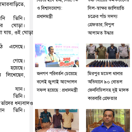
বিচার হবে স্বচ্ছ, নিরপেক্ষ
উচ্চপর্যায়ের কর্মকর্তাদের
ামারবাড়িতে,
ও বিশ্বাসযোগ্য:
সিল-স্বাক্ষর জালিয়াতি
প্রধানমন্ত্রী
চক্রের পাঁচ সদস্য
নি তিনি।
গ্রেফতার; বিপুল
ঁর ঘোড়া।
য়, ওই ঘোড়ার সঙ্গে বেশ স্বাচ্ছন্দ্যে খাবার খাচ্ছেন সালমান।
আলামত উদ্ধার
ঠে এসেছে।
গেছে।
 হয়েছে।
জনগণ পরিবর্তন চেয়েছে
মিরপুর মডেল থানার
ন লিখেছেন,
বলেই জুলাই আন্দোলন
অভিযানে ৯০ বোতল
ে যান।
সফল হয়েছে : প্রধানমন্ত্রী
ফেনসিডিলসহ দুই মাদক
 তিনি।
কারবারি গ্রেফতার
য় তাঁদের ধন্যবাদও জানিয়েছেন সালমান।
ান তিনি।