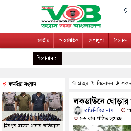
জাতীয়
আন্তর্জাতিক
খেলাধুলা
বিনোদন
শিরোনাম :
প্রচ্ছদ
বিনোদন
লকড
জনপ্রিয় সংবাদ
লকডাউনে ঘোড়ার খ
প্রতিনিধির নাম :
আপ
৮৬ বার পঠিত হয়েছে
মিরপুর মডেল থানার অভিযানে