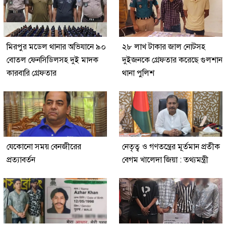
মিরপুর মডেল থানার অভিযানে ৯০
২৮ লাখ টাকার জাল নোটসহ
বোতল ফেনসিডিলসহ দুই মাদক
দুইজনকে গ্রেফতার করেছে গুলশান
কারবারি গ্রেফতার
থানা পুলিশ
যেকোনো সময় বেনজীরের
নেতৃত্ব ও গণতন্ত্রের মূর্তমান প্রতীক
প্রত্যাবর্তন
বেগম খালেদা জিয়া : তথ্যমন্ত্রী