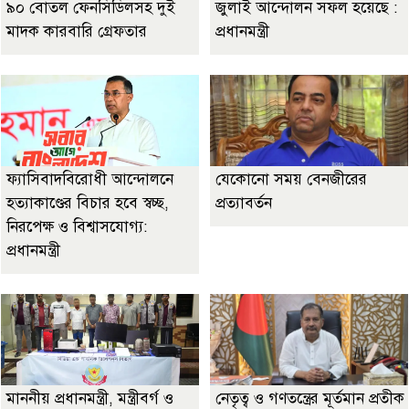
৯০ বোতল ফেনসিডিলসহ দুই
জুলাই আন্দোলন সফল হয়েছে :
মাদক কারবারি গ্রেফতার
প্রধানমন্ত্রী
ফ্যাসিবাদবিরোধী আন্দোলনে
যেকোনো সময় বেনজীরের
হত্যাকাণ্ডের বিচার হবে স্বচ্ছ,
প্রত্যাবর্তন
নিরপেক্ষ ও বিশ্বাসযোগ্য:
প্রধানমন্ত্রী
মাননীয় প্রধানমন্ত্রী, মন্ত্রীবর্গ ও
নেতৃত্ব ও গণতন্ত্রের মূর্তমান প্রতীক