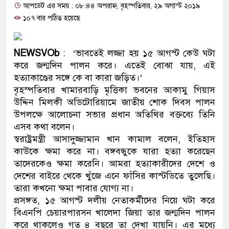
আপডেট এর সময় : ০৮:৪৪ অপরাহ্ন, বৃহস্পতিবার, ২৯ অগাস্ট ২০১৯
প্রধানমন্ত্রী
১০৭ বার পঠিত হয়েছে
মিরপুর মডেল থানার অভিযানে
মাদক কারবারি গ্রেফতার
NEWSVOb
: ‘ভাবতেই লজ্জা হয় ১৫ আগস্ট কেউ ঘটা
করে জন্মদিন পালন করে। এতেই বোঝা যায়, এই
২৮ লাখ টাকার জাল নোটসহ দুই
হত্যাকাণ্ডের সঙ্গে কে বা কারা জড়িত।’
বৃহস্পতিবার খামারবাড়ি মৃত্তিকা ভবনের আকামু গিয়াস
থানা পুলিশ
উদ্দিন মিলকী অডিটোরিয়ামে জাতীয় শোক দিবস পালন
উপলক্ষে আলোচনা সভার প্রধান অতিথির বক্তব্যে তিনি
যেকোনো সময় বেনজীরের প্রত্যাব
এসব কথা বলেন।
নেতৃত্ব ও গণতন্ত্রের মূর্তমান প্র
স্বরাষ্ট্রমন্ত্রী আসাদুজ্জামান খান কামাল বলেন, ইতিহাস
কাউকে ক্ষমা করে না। বঙ্গবন্ধুকে যারা হত্যা করেছেন
যে ভাবে ডেভিড ইমনের কাছে মি
তাদেরকেও ক্ষমা করেনি। আমরা হত্যাকারীদের দেশে ও
দেশের বাইরে থেকে খুঁজে এনে ফাঁসির কাস্টডিতে তুলেছি।
‘আজহার খান’
তারা কখনো ক্ষমা পাবার যোগ্য না।
প্রসঙ্গত, ১৫ আগস্ট দলীয় নেতাকর্মীদের নিয়ে ঘটা করে
অবৈধ বিদেশি পিস্তল, ম্যাগাজি
বিএনপি চেয়ারপারসন খালেদা জিয়া তার জন্মদিন পালন
জড়িত কিশোর গ্যাংয়ের চার শিশু আট
করে থাকলেও গত ৪ বছরে তা দেখা যায়নি। এর মধ্যে