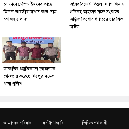
যে ভাবে ডেভিড ইমনের কাছে
অবৈধ বিদেশি পিস্তল, ম্যাগাজিন ও
মিলল ভারতীয় আধার কার্ড, নাম
গুলিসহ আইনের সঙ্গে সংঘাতে
‘আজহার খান’
জড়িত কিশোর গ্যাংয়ের চার শিশু
আটক
ডাকাতির প্রস্তুতিকালে দুইজনকে
গ্রেফতার করেছে মিরপুর মডেল
থানা পুলিশ
আমাদের পরিবার
ফটোগ্যালারি
ভিডিও গ্যালারী