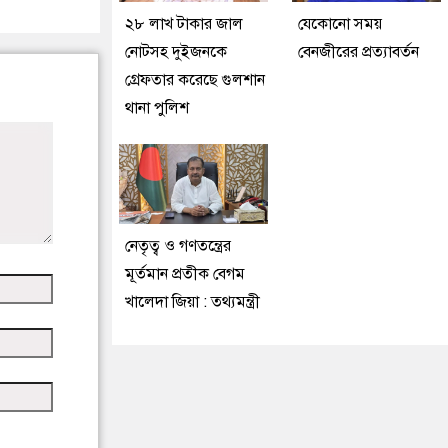
২৮ লাখ টাকার জাল
যেকোনো সময়
নোটসহ দুইজনকে
বেনজীরের প্রত্যাবর্তন
গ্রেফতার করেছে গুলশান
থানা পুলিশ
নেতৃত্ব ও গণতন্ত্রের
মূর্তমান প্রতীক বেগম
খালেদা জিয়া : তথ্যমন্ত্রী