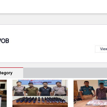
VOB
View
tegory