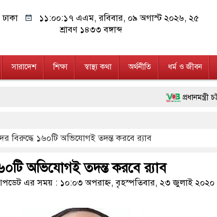
ঢাকা
১১:০০:১৮ এএম
, রবিবার, ০৯ অগাস্ট ২০২৬, ২৫
শ্রাবণ ১৪৩৩ বঙ্গাব্দ
সারাদেশ
শিক্ষা
স্বাস্থ্য কথা
অর্থনীতি
ধর্ম ও জীবন
প্রধানমন্ত্রী চট্টগ্রাম ও কক
মানবিক অঙ্গীকার ধারণ করে
ের বিরুদ্ধে ১৬০টি অভিযোগই তদন্ত করবে র‍্যাব
ফ্যাসিবাদবিরোধী আন্দোলনে হত
মাননীয় প্রধানমন্ত্রী, মন্ত্
১৬০টি অভিযোগই তদন্ত করবে র‍্যাব
জনগণ পরিবর্তন চেয়েছে বল
ডেট এর সময় : ১০:০৩ অপরাহ্ন, বৃহস্পতিবার, ২৩ জুলাই ২০২০
২৮ লাখ টাকার জাল নোটসহ