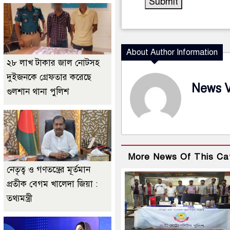
About Author Information
২৮ লাখ টাকার জাল নোটসহ
দুইজনকে গ্রেফতার করেছে
News 
গুলশান থানা পুলিশ
More News Of This Ca
নেতৃত্ব ও গণতন্ত্রের মূর্তমান
প্রতীক বেগম খালেদা জিয়া :
তথ্যমন্ত্রী