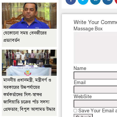
Write Your Comm
Massage Box
যেকোনো সময় বেনজীরের
প্রত্যাবর্তন
Name
মাননীয় প্রধানমন্ত্রী, মন্ত্রীবর্গ ও
Email
সরকারের উচ্চপর্যায়ের
কর্মকর্তাদের সিল-স্বাক্ষর
WebSite
জালিয়াতি চক্রের পাঁচ সদস্য
গ্রেফতার; বিপুল আলামত উদ্ধার
Save Your Email a