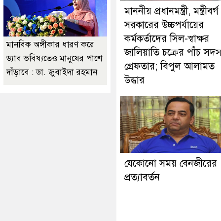
মাননীয় প্রধানমন্ত্রী, মন্ত্রীবর্
সরকারের উচ্চপর্যায়ের
কর্মকর্তাদের সিল-স্বাক্ষর
মানবিক অঙ্গীকার ধারণ করে
জালিয়াতি চক্রের পাঁচ সদস
ড্যাব ভবিষ্যতেও মানুষের পাশে
গ্রেফতার; বিপুল আলামত
দাঁড়াবে : ডা. জুবাইদা রহমান
উদ্ধার
যেকোনো সময় বেনজীরের
প্রত্যাবর্তন