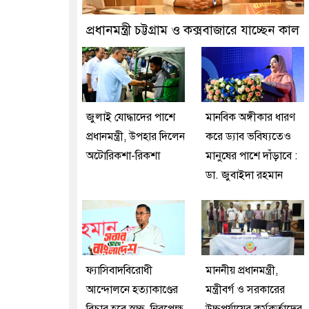
ান প্রতীক বেগম খালেদা জিয়া : তথ্যমন্ত্রী
প্রধানমন্ত্রী চট্টগ্রাম ও কক্সবাজারে যাচ্ছেন কাল
জুলাই যোদ্ধাদের পাশে
মানবিক অঙ্গীকার ধারণ
প্রধানমন্ত্রী, উপহার দিলেন
করে ড্যাব ভবিষ্যতেও
অটোরিকশা-রিকশা
মানুষের পাশে দাঁড়াবে :
ডা. জুবাইদা রহমান
ফ্যাসিবাদবিরোধী
মাননীয় প্রধানমন্ত্রী,
আন্দোলনে হত্যাকাণ্ডের
মন্ত্রীবর্গ ও সরকারের