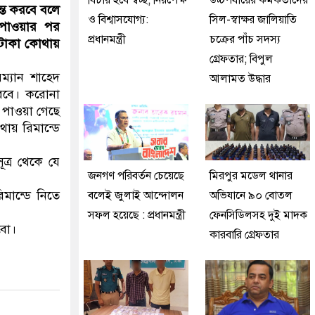
বিচার হবে স্বচ্ছ, নিরপেক্ষ
উচ্চপর্যায়ের কর্মকর্তাদের
ন্ত করবে বলে
ও বিশ্বাসযোগ্য:
সিল-স্বাক্ষর জালিয়াতি
পাওয়ার পর
প্রধানমন্ত্রী
চক্রের পাঁচ সদস্য
 টাকা কোথায়
গ্রেফতার; বিপুল
রম্যান শাহেদ
আলামত উদ্ধার
করবে। করোনা
 পাওয়া গেছে
য় রিমান্ডে
ূত্র থেকে যে
জনগণ পরিবর্তন চেয়েছে
মিরপুর মডেল থানার
িমান্ডে নিতে
বলেই জুলাই আন্দোলন
অভিযানে ৯০ বোতল
সফল হয়েছে : প্রধানমন্ত্রী
ফেনসিডিলসহ দুই মাদক
বো।
কারবারি গ্রেফতার