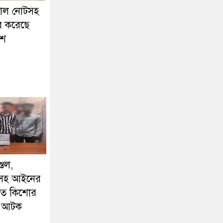
জাল নোটসহ
র করেছে
িশ
্তল,
লিসহ আইনের
ড়িত কিশোর
শু আটক