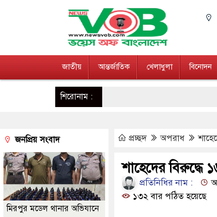
জাতীয়
আন্তর্জাতিক
খেলাধুলা
বিনোদন
শিরোনাম :
প্রচ্ছদ
অপরাধ
শাহেদ
জনপ্রিয় সংবাদ
শাহেদের বিরুদ্ধে 
প্রতিনিধির নাম :
আপ
১৩২ বার পঠিত হয়েছে
মিরপুর মডেল থানার অভিযানে