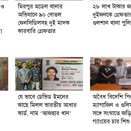
গ ও
মিরপুর মডেল থানার
২৮ লাখ টাকার 
অভিযানে ৯০ বোতল
দুইজনকে গ্রেফতা
ফেনসিডিলসহ দুই মাদক
গুলশান থানা পুল
্য
কারবারি গ্রেফতার
যে ভাবে ডেভিড ইমনের
অবৈধ বিদেশি পিস
কাছে মিলল ভারতীয় আধার
ম্যাগাজিন ও গু
কার্ড, নাম ‘আজহার খান’
সঙ্গে সংঘাতে জ
গ্যাংয়ের চার শি