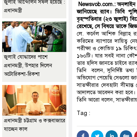
জুলাই আন্দোলন সফল হয়েছে :
Newsvob.com.: অনলাইন ড
প্রধানমন্ত্রী
জানিয়েছে র‌্যাব। ডিবি 
বৃহস্পতিবার (২৩ জুলাই) বিকে
রেখেছে, সে বিষয়ে তাকে জিজ্
লে. কর্নেল আশিক বিল্লাহ র‌্
করিমের ব্যাপারে দায়িত্ব ন
পরীক্ষা ও কোভিড ১৯ চিকিৎস
১৬০টি। যার সবই নানা কৌশলে
জুলাই যোদ্ধাদের পাশে
তার হদিস জানতে চাইবে র‍্যা
প্রধানমন্ত্রী, উপহার দিলেন
তিনি বলেন, সুনির্দিষ্ট তথ্
অটোরিকশা-রিকশা
অভিযোগ পেয়েছি সেগুলো জা
সাতক্ষীরার দেবহাটা সীমান্ত
আদালতে আবেদন করা হবে।
তিনি আরো বলেন, সাতক্ষীরায়
Tag :
প্রধানমন্ত্রী চট্টগ্রাম ও কক্সবাজারে
যাচ্ছেন কাল