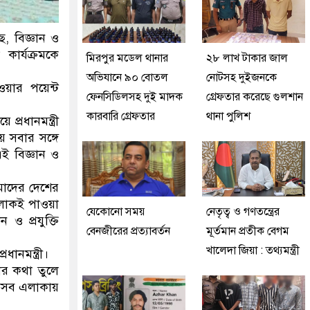
ে, বিজ্ঞান ও
কার্যক্রমকে
মিরপুর মডেল থানার
২৮ লাখ টাকার জাল
অভিযানে ৯০ বোতল
নোটসহ দুইজনকে
য়ার পয়েন্ট
ফেনসিডিলসহ দুই মাদক
গ্রেফতার করেছে গুলশান
কারবারি গ্রেফতার
থানা পুলিশ
্রধানমন্ত্রী
 সবার সঙ্গে
ই বিজ্ঞান ও
আমাদের দেশের
র লোকই পাওয়া
যেকোনো সময়
নেতৃত্ব ও গণতন্ত্রের
ও প্রযুক্তি
বেনজীরের প্রত্যাবর্তন
মূর্তমান প্রতীক বেগম
খালেদা জিয়া : তথ্যমন্ত্রী
ানমন্ত্রী।
রার কথা তুলে
 সেসব এলাকায়