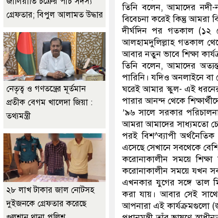
জালিয়াতি চক্রের পাঁচ সদস্য
তিনি বলেন, আমাদের নদী-ন
গ্রেফতার; বিপুল আলামত উদ্ধার
বিবেচনা করেই কিন্তু আমরা বি
দীর্ঘদিন পর গতকাল (১২ সেপ্
আলহামদুলিল্লাহ গতকাল থেক
আবার নতুন ভাবে শিক্ষা কার্যক
তিনি বলেন, আমাদের অত্যন্ত
পারিনি। যদিও অনলাইনে বা টে
ঘরেই আমার স্কুল- এই ধরনের ব
নেতৃত্ব ও গণতন্ত্রের মূর্তমান
পারার আনন্দ থেকে শিক্ষার্থ
প্রতীক বেগম খালেদা জিয়া :
’৯৬ সালে সরকার পরিচালনার
তথ্যমন্ত্রী
আমরা আমাদের সাধ্যমতো চেষ্
পরই বিশ^ব্যাপী অর্থনৈতি
এসেছে সেখানে সবথেকে বেশি ক্ষ
করোনাকালীন সময়ে শিক্ষা ক
করোনাকালীন সময়ে যখন সব কি
এখনকার যুগের সঙ্গে তাল মি
২৮ লাখ টাকার জাল নোটসহ
করা যায়। আবার সেই সাথে 
দুইজনকে গ্রেফতার করেছে
আপনারা এই কার্যক্রমগুলো (
প্রধানমন্ত্রী তাঁর ভাষণে স্বা
গুলশান থানা পুলিশ