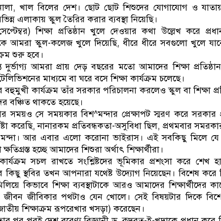
ালা, খাল বিলের দেশ। ছোট ছোট শিশুদের যোগাযোগ ও যাতায়াত
ভিন্ন এলাকায় স্কুল তৈরির করার ব্যবস্থা নিয়েছি।
টেম্বর) শিক্ষা প্রতিষ্ঠান খুলে দেওয়ার কথা উল্লেখ করে প্রধানম
ে আমরা স্কুল-কলেজ খুলে দিয়েছি, ধীরে ধীরে সবগুলো খুলে যা
্রম শুরু হবে।
 দুর্ভাগ্য আমরা প্রায় দেড় বছরের মতো আমাদের শিক্ষা প্রতিষ্ঠ
লিভিশনের মাধ্যমে বা ঘরে বসে শিক্ষা কার্যক্রম চলেছে।
হুমুখী কার্যক্রম তাঁর সরকার পরিচালনা করলেও স্কুল বা শিক্ষা প্রত
ীদের বঞ্চিত থাকতে হয়েছে।
 সময়ও সে সময়কার বিশ^মন্দার প্রেক্ষাপট স্মরণ করে সরকার প
টা করেছি, নানারকম প্রতিবন্ধকতা-অসুবিধা ছিল, প্রথমবার সমরক
ক মন্দা। আর এবার এলো করোনা ভাইরাস। এই সবকিছু মিলে যে প
তিগ্রস্ত হচ্ছে আমাদের শিশুরা অর্থাৎ শিক্ষার্থীরা।
ার্যক্রম সচল রাখতে সংশ্লিষ্টদের ভূমিকার প্রশংসা করে শেখ হ
ছু স্থবির তখন আপনারা যথেষ্ট উদ্যোগ নিয়েছেন। বিশেষ করে শিক্
লিয়ে কিভাবে শিক্ষা ব্যবস্থাটাকে আরও আমাদের শিক্ষার্থীদের ক
জীবন জীবিকার পথটাও যেন খোলে। সেই বিষয়টার দিকে বিশেষ 
জাতীয় শিক্ষাক্রম রূপরেখার খসড়া) করেছেন।
ধীনতার পর পরই দেশ বরেণ্য বিজ্ঞানী ড. কুদরত-ই-খুদাকে প্রধান করে শিক