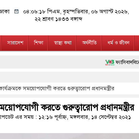
ঢাকা
০৪:০৬:১৯ পিএম
, বৃহস্পতিবার, ০৬ অগাস্ট ২০২৬,
২২ শ্রাবণ ১৪৩৩ বঙ্গাব্দ
সারাদেশ
শিক্ষা
স্বাস্থ্য কথা
অর্থনীতি
ধর্ম ও জীবন
ফ্যাসিবাদবিরোধী আন্দোলনে হত্যা
মাননীয় প্রধানমন্ত্রী, মন্ত্রী
 কার্যক্রমকে সময়োপযোগী করতে গুরুত্বারোপ প্রধানমন্ত্রীর
জনগণ পরিবর্তন চেয়েছে বলেই 
২৮ লাখ টাকার জাল নোটসহ দ
 সময়োপযোগী করতে গুরুত্বারোপ প্রধানমন্ত্রীর
নেতৃত্ব ও গণতন্ত্রের মূর্তমান 
ডেট এর সময় : ১২:১৬ পূর্বাহ্ন, মঙ্গলবার, ১৪ সেপ্টেম্বর ২০২১
অবৈধ বিদেশি পিস্তল, ম্যাগ