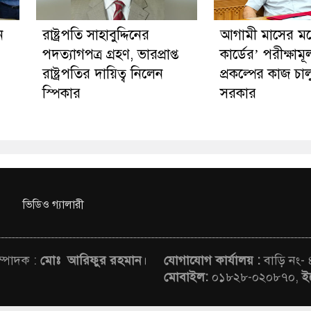
ন
রাষ্ট্রপতি সাহাবুদ্দিনের
আগামী মাসের মধ্য
পদত্যাগপত্র গ্রহণ, ভারপ্রাপ্ত
কার্ডের’ পরীক্ষাম
রাষ্ট্রপতির দায়িত্ব নিলেন
প্রকল্পের কাজ চা
স্পিকার
সরকার
ভিডিও গ্যালারী
সম্পাদক :
মোঃ আরিফুর রহমান
।
যোগাযোগ কার্যালয় :
বাড়ি নং-
মোবাইল:
০১৮২৮-০২০৮৭০,
ই