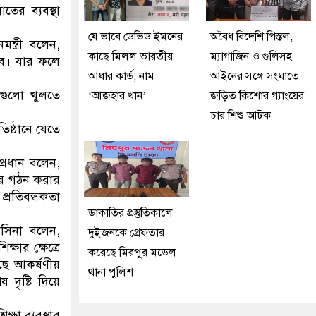
ের ব্যবস্থা
যে ভাবে ডেভিড ইমনের
অবৈধ বিদেশি পিস্তল,
ন্ত্রী বলেন,
কাছে মিলল ভারতীয়
ম্যাগাজিন ও গুলিসহ
বে। যার ফলে
আধার কার্ড, নাম
আইনের সঙ্গে সংঘাতে
ানগুলো খুলতে
‘আজহার খান’
জড়িত কিশোর গ্যাংয়ের
চার শিশু আটক
িষ্ঠানে যেতে
্রধান বলেন,
ার গঠন করার
্রতিবন্ধকতা
ডাকাতির প্রস্তুতিকালে
াসিনা বলেন,
দুইজনকে গ্রেফতার
ষার ক্ষেত্রে
করেছে মিরপুর মডেল
াছে আকর্ষণীয়
থানা পুলিশ
দৃষ্টি দিয়ে
্ষা ব্যবস্থার