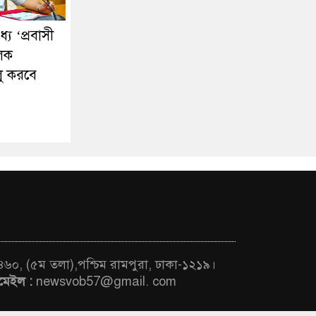
ে ‘প্রবাসী
ূলক
লু করবে
 ৪৬০, (৫ম তলা),পশ্চিম রামপুরা, ঢাকা-১২১৯।
মেইল :
newsvob57@gmail. com