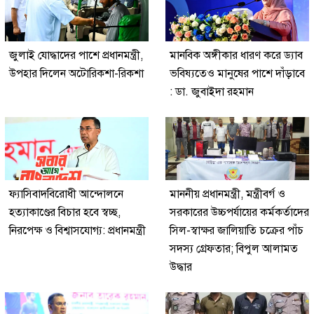
জুলাই যোদ্ধাদের পাশে প্রধানমন্ত্রী,
মানবিক অঙ্গীকার ধারণ করে ড্যাব
উপহার দিলেন অটোরিকশা-রিকশা
ভবিষ্যতেও মানুষের পাশে দাঁড়াবে
: ডা. জুবাইদা রহমান
ফ্যাসিবাদবিরোধী আন্দোলনে
মাননীয় প্রধানমন্ত্রী, মন্ত্রীবর্গ ও
হত্যাকাণ্ডের বিচার হবে স্বচ্ছ,
সরকারের উচ্চপর্যায়ের কর্মকর্তাদের
নিরপেক্ষ ও বিশ্বাসযোগ্য: প্রধানমন্ত্রী
সিল-স্বাক্ষর জালিয়াতি চক্রের পাঁচ
সদস্য গ্রেফতার; বিপুল আলামত
উদ্ধার