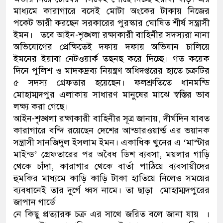
মাধ্যমে কারাগারে বসেই মোটা অংকের টাকায় নিজের
নেতৃত্ব ও গণতন্ত্রের মূর্তমান প্রত
পকেট ভারী করছেন সরকারের পুরস্কার ঘোষিত শীর্ষ সন্ত্রাসী
ইমন। তবে আইন-শৃঙ্খলা রক্ষাকারী বাহিনীর সদস্যরা নানা
অভিযোগের প্রেক্ষিতেই দফায় দফায় অভিযান চালিয়ে
ইমনের ইয়াবা নেটওয়ার্ক তছনছ করে দিচ্ছে। গত কয়েক
দিনে পুলিশ ও মাদকদ্রব্য নিয়ন্ত্রণ অধিদপ্তরের হাতে চক্রটির
৫ সদস্য গ্রেফতার হয়েছেন। ফলশ্রুতিতে ধানমন্ডি
মোহাম্মদপুর এলাকায় সাধারণ মানুষের মাঝে স্বস্তির ভাব
লক্ষ্য করা গেছে।
আইন-শৃঙ্খলা রক্ষাকারী বাহিনীর সূত্র জানায়, দীর্ঘদিন যাবত
কারাগারে বন্দি রয়েছেন দেশের আন্ডারওয়ার্ল্ড এর ভয়ানক
সন্ত্রাসী সানজিদুল ইসলাম ইমন। একাধিক খুনের এ ‘মাস্টার
মাইন্ড’ গ্রেফতারের পর অবৈধ ডিশ ব্যবসা, ময়লার গাড়ি
থেকে চাঁদা, কারাগার থেকে বার্তা পাঠিয়ে ব্যবসায়ীদের
হুমকির মাধ্যমে কাড়ি কাড়ি টাকা হাতিয়ে নিলেও সময়ের
ব্যবধানেই তার দুর্গে ধ্বস নামে। তা ছাড়া মোহাম্মদপুরের
জাপান গার্ডে
নে কিছু প্রত্যারক চক্র এর সাথে জরিত বলে জানা যায় ।