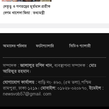
নেতৃত্ব ও গণতন্ত্রের মূর্তমান প্রতীক
বেগম খালেদা জিয়া : তথ্যমন্ত্রী
আমাদের পরিবার
ফটোগ্যালারি
ভিডিও গ্যালারী
সম্পাদক :
জালালুর রশিদ খান,
ব্যবস্থাপনা সম্পাদক :
মোঃ
আরিফুর রহমান
।
যোগাযোগ কার্যালয় :
বাড়ি নং- ৪৬০, (৫ম তলা),পশ্চিম
রামপুরা, ঢাকা-১২১৯।
মোবাইল:
০১৮২৮-০২০৮৭০,
ইমেইল :
newsvob57@gmail. com