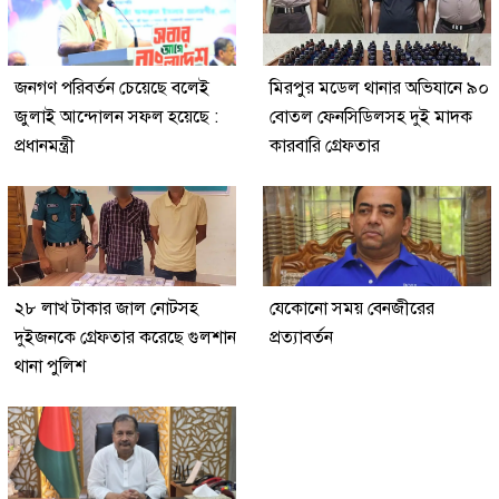
জনগণ পরিবর্তন চেয়েছে বলেই
মিরপুর মডেল থানার অভিযানে ৯০
জুলাই আন্দোলন সফল হয়েছে :
বোতল ফেনসিডিলসহ দুই মাদক
প্রধানমন্ত্রী
কারবারি গ্রেফতার
২৮ লাখ টাকার জাল নোটসহ
যেকোনো সময় বেনজীরের
দুইজনকে গ্রেফতার করেছে গুলশান
প্রত্যাবর্তন
থানা পুলিশ