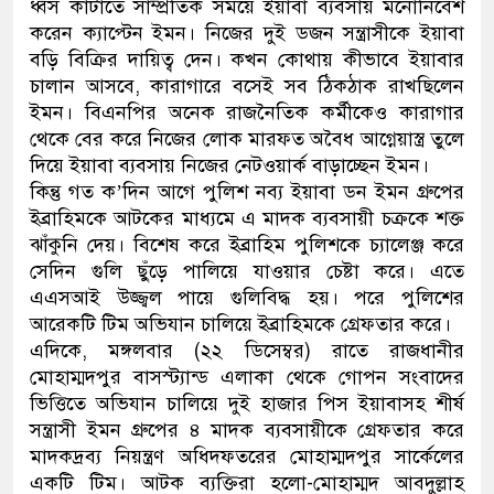
ধ্বস কাটাতে সাম্প্রতিক সময়ে ইয়াবা ব্যবসায় মনোনিবেশ
করেন ক্যাপ্টেন ইমন। নিজের দুই ডজন সন্ত্রাসীকে ইয়াবা
বড়ি বিক্রির দায়িত্ব দেন। কখন কোথায় কীভাবে ইয়াবার
চালান আসবে, কারাগারে বসেই সব ঠিকঠাক রাখছিলেন
ইমন। বিএনপির অনেক রাজনৈতিক কর্মীকেও কারাগার
থেকে বের করে নিজের লোক মারফত অবৈধ আগ্নেয়াস্ত্র তুলে
দিয়ে ইয়াবা ব্যবসায় নিজের নেটওয়ার্ক বাড়াচ্ছেন ইমন।
কিন্তু গত ক’দিন আগে পুলিশ নব্য ইয়াবা ডন ইমন গ্রুপের
ইব্রাহিমকে আটকের মাধ্যমে এ মাদক ব্যবসায়ী চক্রকে শক্ত
ঝাঁকুনি দেয়। বিশেষ করে ইব্রাহিম পুলিশকে চ্যালেঞ্জ করে
সেদিন গুলি ছুঁড়ে পালিয়ে যাওয়ার চেষ্টা করে। এতে
এএসআই উজ্জ্বল পায়ে গুলিবিদ্ধ হয়। পরে পুলিশের
আরেকটি টিম অভিযান চালিয়ে ইব্রাহিমকে গ্রেফতার করে।
এদিকে, মঙ্গলবার (২২ ডিসেম্বর) রাতে রাজধানীর
মোহাম্মদপুর বাসস্ট্যান্ড এলাকা থেকে গোপন সংবাদের
ভিত্তিতে অভিযান চালিয়ে দুই হাজার পিস ইয়াবাসহ শীর্ষ
সন্ত্রাসী ইমন গ্রুপের ৪ মাদক ব্যবসায়ীকে গ্রেফতার করে
মাদকদ্রব্য নিয়ন্ত্রণ অধিদফতরের মোহাম্মদপুর সার্কেলের
একটি টিম। আটক ব্যক্তিরা হলো-মোহাম্মদ আবদুল্লাহ