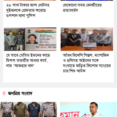
২৮ লাখ টাকার জাল নোটসহ
যেকোনো সময় বেনজীরের
দুইজনকে গ্রেফতার করেছে
প্রত্যাবর্তন
গুলশান থানা পুলিশ
যে ভাবে ডেভিড ইমনের কাছে
অবৈধ বিদেশি পিস্তল, ম্যাগাজিন
মিলল ভারতীয় আধার কার্ড,
ও গুলিসহ আইনের সঙ্গে
নাম ‘আজহার খান’
সংঘাতে জড়িত কিশোর গ্যাংয়ের
চার শিশু আটক
জনপ্রিয় সংবাদ