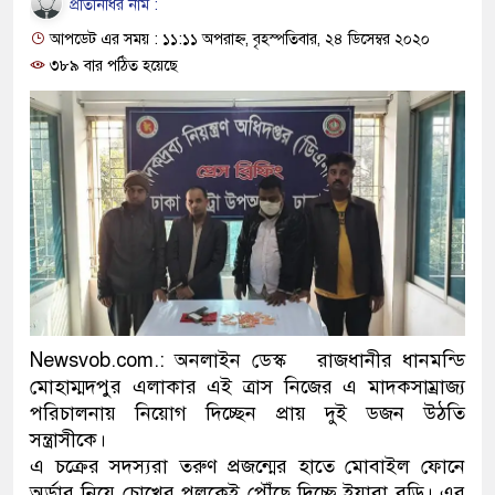
প্রতিনিধির নাম :
ও বিশ্বাসযোগ্য: প্রধানমন্ত্রী
আপডেট এর সময় : ১১:১১ অপরাহ্ন, বৃহস্পতিবার, ২৪ ডিসেম্বর ২০২০
মাননীয় প্রধানমন্ত্রী, মন্ত্রীবর্গ ও
৩৮৯ বার পঠিত হয়েছে
সিল-স্বাক্ষর জালিয়াতি চক্রের পাঁচ সদ
উদ্ধার
জনগণ পরিবর্তন চেয়েছে বলেই 
প্রধানমন্ত্রী
মিরপুর মডেল থানার অভিযানে 
মাদক কারবারি গ্রেফতার
Newsvob.com.: অনলাইন ডেস্ক রাজধানীর ধানমন্ডি
মোহাম্মদপুর এলাকার এই ত্রাস নিজের এ মাদকসাম্রাজ্য
২৮ লাখ টাকার জাল নোটসহ দুইজ
পরিচালনায় নিয়োগ দিচ্ছেন প্রায় দুই ডজন উঠতি
থানা পুলিশ
সন্ত্রাসীকে।
এ চক্রের সদস্যরা তরুণ প্রজন্মের হাতে মোবাইল ফোনে
যেকোনো সময় বেনজীরের প্রত্যাবর
অর্ডার নিয়ে চোখের পলকেই পৌঁছে দিচ্ছে ইয়াবা বড়ি। এর