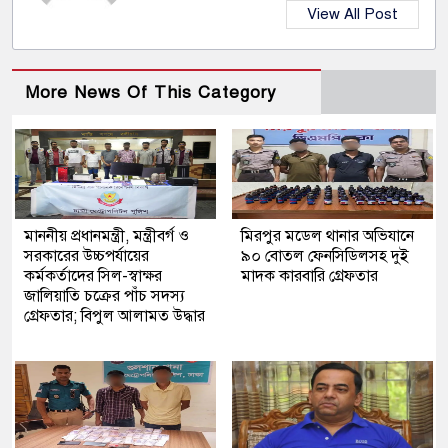
View All Post
More News Of This Category
মাননীয় প্রধানমন্ত্রী, মন্ত্রীবর্গ ও
মিরপুর মডেল থানার অভিযানে
সরকারের উচ্চপর্যায়ের
৯০ বোতল ফেনসিডিলসহ দুই
কর্মকর্তাদের সিল-স্বাক্ষর
মাদক কারবারি গ্রেফতার
জালিয়াতি চক্রের পাঁচ সদস্য
গ্রেফতার; বিপুল আলামত উদ্ধার