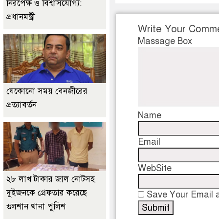
নিরপেক্ষ ও বিশ্বাসযোগ্য:
প্রধানমন্ত্রী
Write Your Comm
Massage Box
যেকোনো সময় বেনজীরের
প্রত্যাবর্তন
Name
Email
WebSite
২৮ লাখ টাকার জাল নোটসহ
দুইজনকে গ্রেফতার করেছে
Save Your Email a
গুলশান থানা পুলিশ