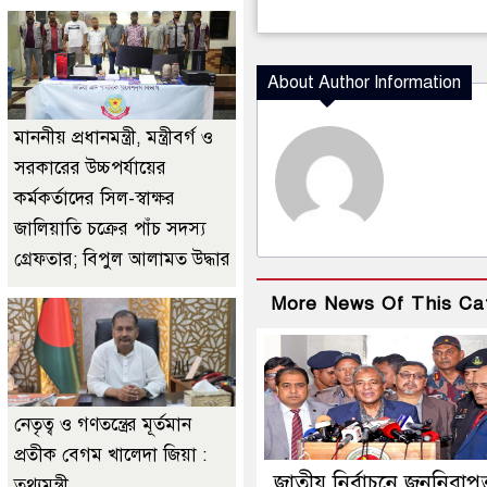
About Author Information
মাননীয় প্রধানমন্ত্রী, মন্ত্রীবর্গ ও
সরকারের উচ্চপর্যায়ের
কর্মকর্তাদের সিল-স্বাক্ষর
জালিয়াতি চক্রের পাঁচ সদস্য
গ্রেফতার; বিপুল আলামত উদ্ধার
More News Of This Ca
নেতৃত্ব ও গণতন্ত্রের মূর্তমান
প্রতীক বেগম খালেদা জিয়া :
জাতীয় নির্বাচনে জননিরাপত্
তথ্যমন্ত্রী