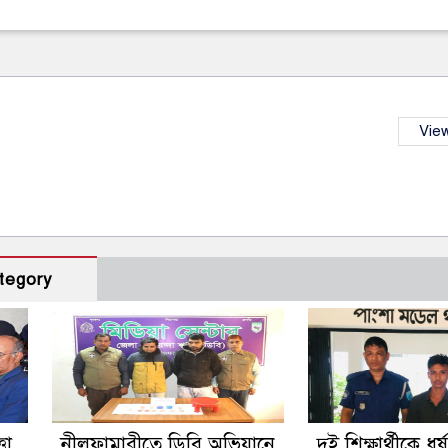
View
tegory
তা
নীলফামারীতে ডিবি অভিযানে
দুই শিক্ষার্থীকে ধর