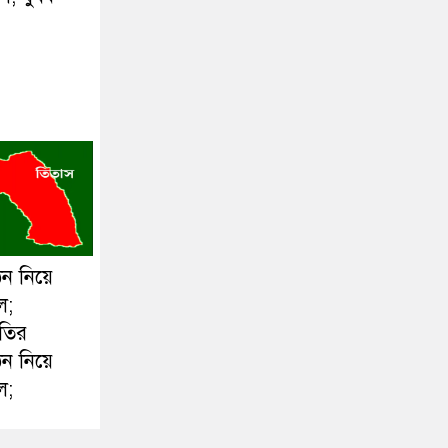
ঠন নিয়ে
ল;
ীতির
ঠন নিয়ে
ল;