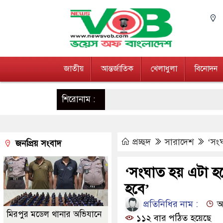
জাতীয়
আন্তর্জাতিক
খেলাধুলা
বিনোদন
শিরোনাম :
প্রচ্ছদ
সারাদেশ
‘সংঘ
জনপ্রিয় সংবাদ
‘সংঘাত হয় এটা হবে 
হবে’
প্রতিনিধির নাম :
আপ
মিরপুর মডেল থানার অভিযানে
১১২ বার পঠিত হয়েছে