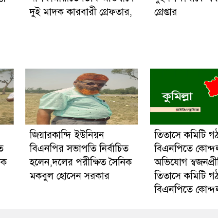
দুই মাদক কারবারী গ্রেফতার,
গ্রেপ্তার
জিয়ারকান্দি ইউনিয়ন
তিতাসে কমিটি গ
ত
বিএনপির সভাপতি নির্বাচিত
বিএনপিতে কোন্দ
িক
হলেন,দলের পরীক্ষিত সৈনিক
অভিযোগ স্বজনপ্র
মকবুল হোসেন সরকার
তিতাসে কমিটি গ
বিএনপিতে কোন্দ