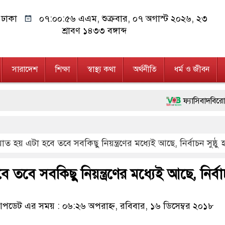
ঢাকা
০৭:০০:৫৬ এএম
, শুক্রবার, ০৭ অগাস্ট ২০২৬, ২৩
শ্রাবণ ১৪৩৩ বঙ্গাব্দ
সারাদেশ
শিক্ষা
স্বাস্থ্য কথা
অর্থনীতি
ধর্ম ও জীবন
ফ্যাসিবাদবিরোধী আন্দোলনে হত
মাননীয় প্রধানমন্ত্রী, মন্ত
াত হয় এটা হবে তবে সবকিছু নিয়ন্ত্রণের মধ্যেই আছে, নির্বাচন সুষ্ঠু 
জনগণ পরিবর্তন চেয়েছে বল
২৮ লাখ টাকার জাল নোটস
তবে সবকিছু নিয়ন্ত্রণের মধ্যেই আছে, নির্বাচন
নেতৃত্ব ও গণতন্ত্রের মূর্তম
ডেট এর সময় : ০৬:২৬ অপরাহ্ন, রবিবার, ১৬ ডিসেম্বর ২০১৮
অবৈধ বিদেশি পিস্তল, ম্