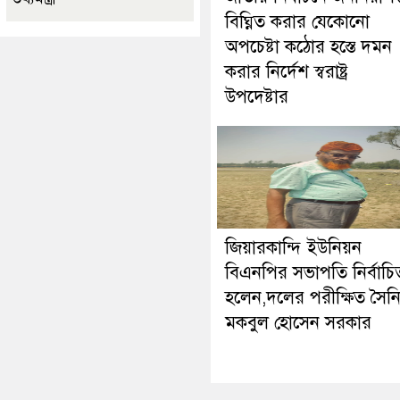
বিঘ্নিত করার যেকোনো
অপচেষ্টা কঠোর হস্তে দমন
করার নির্দেশ স্বরাষ্ট্র
উপদেষ্টার
জিয়ারকান্দি ইউনিয়ন
বিএনপির সভাপতি নির্বাচি
হলেন,দলের পরীক্ষিত সৈন
মকবুল হোসেন সরকার