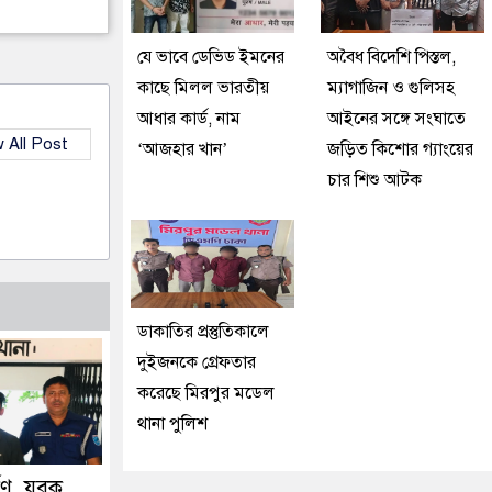
যে ভাবে ডেভিড ইমনের
অবৈধ বিদেশি পিস্তল,
কাছে মিলল ভারতীয়
ম্যাগাজিন ও গুলিসহ
আধার কার্ড, নাম
আইনের সঙ্গে সংঘাতে
 All Post
‘আজহার খান’
জড়িত কিশোর গ্যাংয়ের
চার শিশু আটক
ডাকাতির প্রস্তুতিকালে
দুইজনকে গ্রেফতার
করেছে মিরপুর মডেল
থানা পুলিশ
্ষণ, যুবক