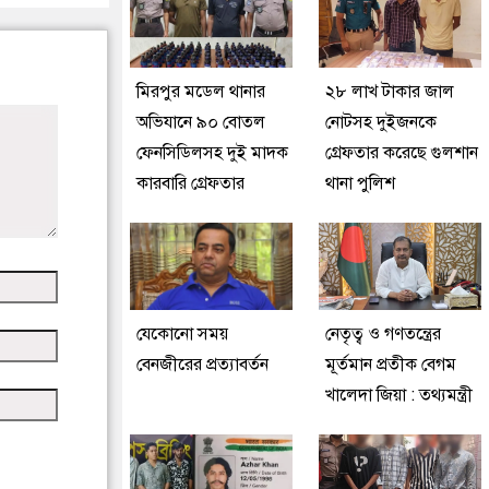
মিরপুর মডেল থানার
২৮ লাখ টাকার জাল
অভিযানে ৯০ বোতল
নোটসহ দুইজনকে
ফেনসিডিলসহ দুই মাদক
গ্রেফতার করেছে গুলশান
কারবারি গ্রেফতার
থানা পুলিশ
যেকোনো সময়
নেতৃত্ব ও গণতন্ত্রের
বেনজীরের প্রত্যাবর্তন
মূর্তমান প্রতীক বেগম
খালেদা জিয়া : তথ্যমন্ত্রী