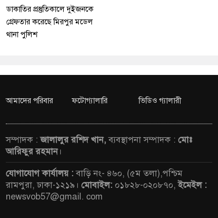
ডাকাতির প্রস্তুতিকালে দুইজনকে
গ্রেফতার করেছে মিরপুর মডেল
থানা পুলিশ
আমাদের পরিবার
ফটোগ্যালারি
ভিডিও গ্যালারী
সম্পাদক :
জালালুর রশিদ খান,
ব্যবস্থাপনা সম্পাদক :
মোঃ
আরিফুর রহমান
।
যোগাযোগ কার্যালয় :
বাড়ি নং- ৪৬০, (৫ম তলা),পশ্চিম
রামপুরা, ঢাকা-১২১৯।
মোবাইল:
০১৮২৮-০২০৮৭০,
ইমেইল :
newsvob57@gmail. com