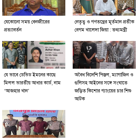
যেকোনো সময় বেনজীরের
নেতৃত্ব ও গণতন্ত্রের মূর্তমান প্রতীক
প্রত্যাবর্তন
বেগম খালেদা জিয়া : তথ্যমন্ত্রী
যে ভাবে ডেভিড ইমনের কাছে
অবৈধ বিদেশি পিস্তল, ম্যাগাজিন ও
মিলল ভারতীয় আধার কার্ড, নাম
গুলিসহ আইনের সঙ্গে সংঘাতে
‘আজহার খান’
জড়িত কিশোর গ্যাংয়ের চার শিশু
আটক