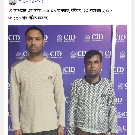
প্রতিনিধির নাম :
প্রধানমন্ত্রী
আপডেট এর সময় : ০৯:৩৯ অপরাহ্ন, রবিবার, ২৩ নভেম্বর ২০২৫
মিরপুর মডেল থানার অভিযানে 
১৫০ বার পঠিত হয়েছে
মাদক কারবারি গ্রেফতার
২৮ লাখ টাকার জাল নোটসহ দুইজ
থানা পুলিশ
যেকোনো সময় বেনজীরের প্রত্যাবর
নেতৃত্ব ও গণতন্ত্রের মূর্তমান প্রত
যে ভাবে ডেভিড ইমনের কাছে মিল
‘আজহার খান’
অবৈধ বিদেশি পিস্তল, ম্যাগাজিন
জড়িত কিশোর গ্যাংয়ের চার শিশু আটক