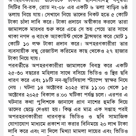
অপহরণকারীরা তাদেরকে ঢাকার হাসনাবাদস্থ বসুন্ধরা
সিটির বি-রক, রোড নং-০৮ এর একটি ৬ তলা বাড়ির ৬ষ্ঠ
তলায় নিয়ে যায়। সেখানে নিয়ে তাদের নিকট হতে ৫ কোটি
টাকা চাঁদা দাবি করে। টাকা প্রদানে অস্বীকার করলে তারা
জামালকে মারধর শুরু করে এতে সে ভয় পেয়ে তার সাথে
থাকা নগদ ও ব্যাংক অ্যাকাউন্ট থেকে ট্রান্সফার করে মোট ১
কোটি ১০ লক্ষ টাকা প্রদান করে। অপহরণকারীরা তার
ব্যবসায়ীক বন্ধু রেজাউল করিমের কাছ থেকেও ২৭ হাজার
টাকা নিয়ে যায়।
পরবর্তীতে অপহরণকারীরা জামালকে বিবস্ত্র করে একটি
২৫-৩০ বছরের মহিলার সাথে বসিয়ে ভিডিও ও স্থির ছবি
ধারণ করে এবং ১৮টি নন-জুডিসিয়াল স্ট্যাম্পে স্বাক্ষর নিযে
নেয় । ঘটনা ১৪ অক্টোবর ২০২৫ রাত ১১:০০ থেকে ১৫
অক্টোবর ২০২৫ বিকাল ৪:০০ ঘটিকা পর্যন্ত চলে। এরপর এ
ঘটনার কথা পুলিশকে জানালে প্রাণ নাশের হুমকি দিয়ে
তাদের ছেড়ে দেওয়া হয়। কিন্ত এর মাত্র এক সপ্তাহ পরই
অপরহরণকারীরা ধারণকৃত ভিডিও ও ছবি সামাজিক
যোগাযোগ মাধ্যমে প্রকাশ না করার বিনিময়ে ২০ লাখ টাকা
দাবি করে এবং না দিলে মিথ্যা মামলা দায়ের এবং ভিডিও