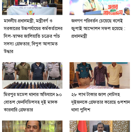
মাননীয় প্রধানমন্ত্রী, মন্ত্রীবর্গ ও
জনগণ পরিবর্তন চেয়েছে বলেই
সরকারের উচ্চপর্যায়ের কর্মকর্তাদের
জুলাই আন্দোলন সফল হয়েছে :
সিল-স্বাক্ষর জালিয়াতি চক্রের পাঁচ
প্রধানমন্ত্রী
সদস্য গ্রেফতার; বিপুল আলামত
উদ্ধার
মিরপুর মডেল থানার অভিযানে ৯০
২৮ লাখ টাকার জাল নোটসহ
বোতল ফেনসিডিলসহ দুই মাদক
দুইজনকে গ্রেফতার করেছে গুলশান
কারবারি গ্রেফতার
থানা পুলিশ