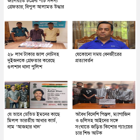
জালিয়াতি চক্রের পাঁচ সদস্য
গ্রেফতার; বিপুল আলামত উদ্ধার
২৮ লাখ টাকার জাল নোটসহ
যেকোনো সময় বেনজীরের
দুইজনকে গ্রেফতার করেছে
প্রত্যাবর্তন
গুলশান থানা পুলিশ
যে ভাবে ডেভিড ইমনের কাছে
অবৈধ বিদেশি পিস্তল, ম্যাগাজিন
মিলল ভারতীয় আধার কার্ড,
ও গুলিসহ আইনের সঙ্গে
নাম ‘আজহার খান’
সংঘাতে জড়িত কিশোর গ্যাংয়ের
চার শিশু আটক