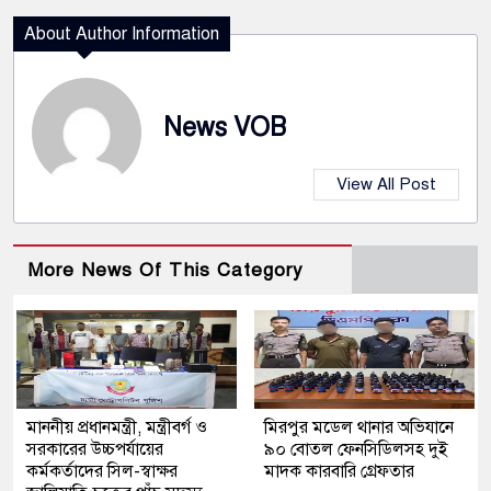
About Author Information
News VOB
View All Post
More News Of This Category
মাননীয় প্রধানমন্ত্রী, মন্ত্রীবর্গ ও
মিরপুর মডেল থানার অভিযানে
সরকারের উচ্চপর্যায়ের
৯০ বোতল ফেনসিডিলসহ দুই
কর্মকর্তাদের সিল-স্বাক্ষর
মাদক কারবারি গ্রেফতার