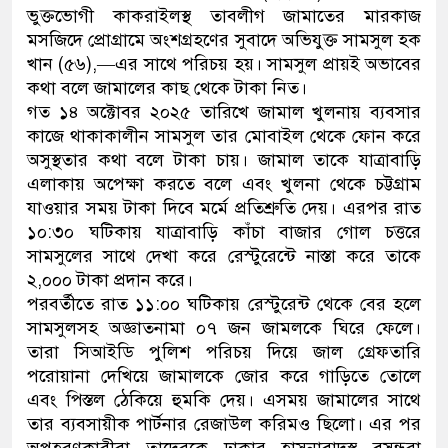
ভুক্তভোগী কাকরাইলস্থ তাবলীগ জামাতের মারকাজ
মসজিদে প্রোগ্রামে অংশগ্রহণের সুবাদে অভিযুক্ত সামসুল হক
খান (৫৬),—এর সাথে পরিচয় হয়। সামসুল প্রায়ই অভাবের
কথা বলে জামালের কাছ থেকে টাকা নিত।
গত ১৪ অক্টোবর ২০২৫ তারিখে জামাল খুলনায় ব্যবসার
কাজে থাকাকালীন সামসুল তার মোবাইল থেকে ফোন করে
অসুস্থতার কথা বলে টাকা চায়। জামাল তাকে যাত্রাবাড়ি
এলাকায় অপেক্ষা করতে বলে এবং খুলনা থেকে চট্টগ্রাম
যাওয়ার সময় টাকা দিবে মর্মে প্রতিশ্রুতি দেয়। এরপর রাত
১০:৩০ ঘটিকায় যাত্রাবাড়ি কাঁচা বাজার গোল চত্তরে
সামসুলের সাথে দেখা করে রেস্টুরেন্টে নাস্তা করে তাকে
২,০০০ টাকা প্রদান করে।
পরবর্তীতে রাত ১১:০০ ঘটিকায় রেস্টুরেন্ট থেকে বের হলে
সামসুলসহ অজ্ঞাতনামা ০৭ জন জামলকে ঘিরে ফেলে।
তারা সিআইডি পুলিশ পরিচয় দিয়ে জাল গ্রেফতারি
পরোয়ানা দেখিয়ে জামালকে জোর করে গাড়িতে তোলে
এবং পিস্তল ঠেকিয়ে হুমকি দেয়। এসময় জামালের সাথে
তার ব্যবসায়ীক পার্টনার রেজাউল করিমও ছিলো। এর পর