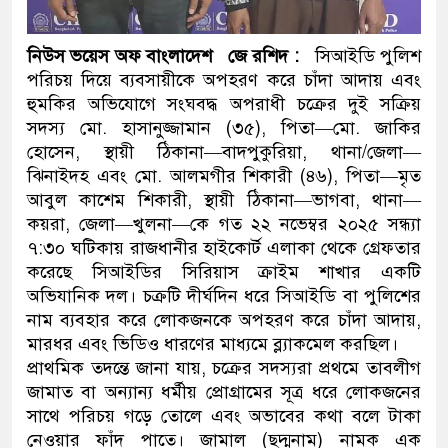
ডাকাতির প্রস্তুতিকালে দুইজনকে
নিউস ভয়েস অফ বাংলাদেশ জে রশিদ :
সিআইডি পুলিশ
থানা পুলিশ
পরিচয় দিয়ে ব্যবসায়ীকে অপহরণ করে চাঁদা আদায় এবং
হুমকির অভিযোগে সংঘবদ্ধ অপরাধী চক্রের দুই সক্রিয়
সদস্য মো. হাসানুজ্জামান (৩৫), পিতা—মো. জাকির
হোসেন, স্থায়ী ঠিকানা—বাদপুকুরিয়া, থানা/জেলা—
ঝিনাইদহ এবং মো. আলমগীর শিকারী (৪৬), পিতা—মৃত
আবুল কাশেম শিকারী, স্থায়ী ঠিকানা—ভাগবা, থানা—
কয়রা, জেলা—খুলনা—কে গত ২২ নভেম্বর ২০২৫ সন্ধ্যা
৭:৩০ ঘটিকায় রাজধানীর হাইকোর্ট এলাকা থেকে গ্রেফতার
করেছে সিআইডির সিরিয়াস ক্রাইম শাখার একটি
অভিযানিক দল। চক্রটি দীর্ঘদিন ধরে সিআইডি বা পুলিশের
নাম ব্যবহার করে লোকজনকে অপহরণ করে চাঁদা আদায়,
মারধর এবং ভিডিও ধারণের মাধ্যমে ব্ল্যাকমেল করছিল।
প্রাথমিক তদন্তে জানা যায়, চক্রের সদস্যরা প্রথমে তাবলীগ
জামাত বা অন্যান্য ধর্মীয় প্রোগ্রামের সূত্র ধরে লোকজনের
সাথে পরিচয় গড়ে তোলে এবং অভাবের কথা বলে টাকা
নেওয়ার ফাঁদ পাতে। জামাল (ছদ্মনাম) নামক এক