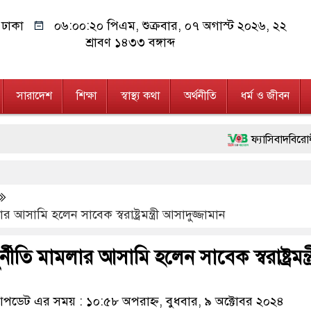
ঢাকা
০৬:০০:২১ পিএম
, শুক্রবার, ০৭ অগাস্ট ২০২৬, ২২
শ্রাবণ ১৪৩৩ বঙ্গাব্দ
সারাদেশ
শিক্ষা
স্বাস্থ্য কথা
অর্থনীতি
ধর্ম ও জীবন
ফ্যাসিবাদবিরোধী আন্দোলনে হত্যাকা
মাননীয় প্রধানমন্ত্রী, মন্ত্রীবর্
জনগণ পরিবর্তন চেয়েছে বলেই জু
ামলার আসামি হলেন সাবেক স্বরাষ্ট্রমন্ত্রী আসাদুজ্জামান
২৮ লাখ টাকার জাল নোটসহ দুই
হ দুর্নীতি মামলার আসামি হলেন সাবেক স্বরাষ্ট্রমন্ত্
নেতৃত্ব ও গণতন্ত্রের মূর্তমান প্
অবৈধ বিদেশি পিস্তল, ম্যাগাজ
ডেট এর সময় : ১০:৫৮ অপরাহ্ন, বুধবার, ৯ অক্টোবর ২০২৪