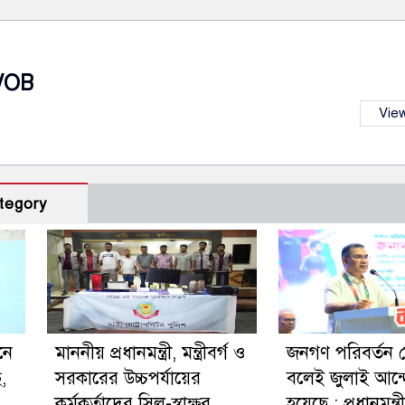
VOB
View
tegory
নে
মাননীয় প্রধানমন্ত্রী, মন্ত্রীবর্গ ও
জনগণ পরিবর্তন 
ছ,
সরকারের উচ্চপর্যায়ের
বলেই জুলাই আন
কর্মকর্তাদের সিল-স্বাক্ষর
হয়েছে : প্রধানমন্ত্র