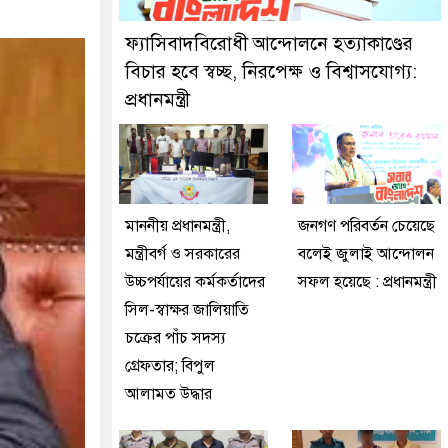
ে গ্রেফতার করেছে মিরপুর মডেল থানা পুলিশ
ফ্যাসিবাদবিরোধী আন্দোলনে হত্যাকাণ্ডের
বিচার হবে স্বচ্ছ, নিরপেক্ষ ও বিশ্বাসযোগ্য:
প্রধানমন্ত্রী
মাননীয় প্রধানমন্ত্রী,
জনগণ পরিবর্তন চেয়েছে
মন্ত্রীবর্গ ও সরকারের
বলেই জুলাই আন্দোলন
উচ্চপর্যায়ের কর্মকর্তাদের
সফল হয়েছে : প্রধানমন্ত্রী
সিল-স্বাক্ষর জালিয়াতি
চক্রের পাঁচ সদস্য
গ্রেফতার; বিপুল
আলামত উদ্ধার