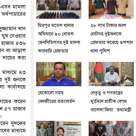
ে এসব মামলা
অর্থপাচারের
মিরপুর মডেল থানার
২৮ লাখ টাকার জাল
জ্জামান খান
অভিযানে ৯০ বোতল
নোটসহ দুইজনকে
ে ঘুষ নেওয়ার
ফেনসিডিলসহ দুই মাদক
গ্রেফতার করেছে গুলশান
৪৪ হাজার ৪৩৬
োপন বা আড়াল
কারবারি গ্রেফতার
থানা পুলিশ
লা দায়ের করা
 মাধ্যমে ৪৩
র দুই জনকে
া কার্যালয়ে
যেকোনো সময়
নেতৃত্ব ও গণতন্ত্রের
 দায়ের করেন
বেনজীরের প্রত্যাবর্তন
মূর্তমান প্রতীক বেগম
াখ ৫৭ হাজার
খালেদা জিয়া : তথ্যমন্ত্রী
।
করেন দুদকের
াবের মাধ্যমে