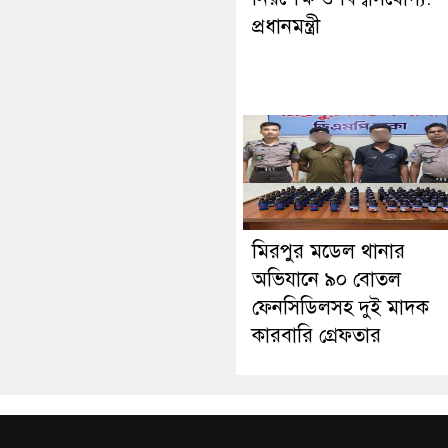
প্রধানমন্ত্রী
মিরপুর মডেল থানার
অভিযানে ৯০ বোতল
ফেনসিডিলসহ দুই মাদক
কারবারি গ্রেফতার