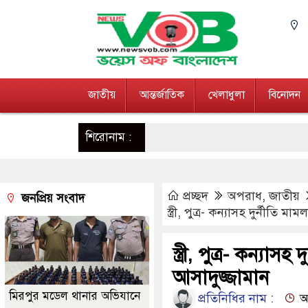
জাতীয়
আন্তর্জাতিক
খেলাধুলা
বিনোদন
শিরোনাম :
প্রচ্ছদ
অপরাধ
,
জাতীয়
জনপ্রিয় সংবাদ
স্ত্রী, পুত্র- কন্যাসহ দুর্নীতি ম
স্ত্রী, পুত্র- কন্যাস
আসাদুজ্জামান
মিরপুর মডেল থানার অভিযানে
প্রতিনিধির নাম :
আপ