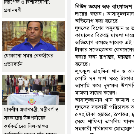
নিরপেক্ষ ও বিশ্বাসযোগ্য:
নিউস ভয়েস অফ বাংলাদে
প্রধানমন্ত্রী
দায়ের করেন। আসাদুজ্জামান
অভিযোগ করা হয়েছে।
দুদকের বিশেষ অনুসন্ধান ও 
কামালের বিরুদ্ধে মামলা দায়
অভিযোগ রয়েছে সাবেক এই স্বর
টাকার সন্দেহজনক লেনদেনের
যেকোনো সময় বেনজীরের
করার জন্য রূপান্তর, হস্তান
হয়েছে।
প্রত্যাবর্তন
লুৎফুল তাহমিনা খান ও আসাদ
কোটি ৭৭ লাখ ৭৪৫ টাকার 
আসামি করে দুদকের উপপরিচ
মামলা দায়ের করেন।
আসাদুজ্জামান খান কামাল ও
দুদকের সহকারী পরিচালক আ
মাননীয় প্রধানমন্ত্রী, মন্ত্রীবর্গ ও
৫৭২ টাকা হস্তান্তর, রূপান্ত
সরকারের উচ্চপর্যায়ের
মেয়ে শাফিয়া তাসনিম খানসহ
কর্মকর্তাদের সিল-স্বাক্ষর
সহকারী পরিচালক মোহাম্মদ জ