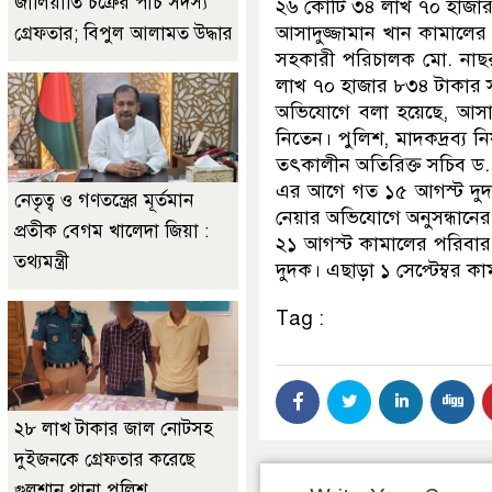
জালিয়াতি চক্রের পাঁচ সদস্য
২৬ কোটি ৩৪ লাখ ৭০ হাজার
আসাদুজ্জামান খান কামালের 
গ্রেফতার; বিপুল আলামত উদ্ধার
সহকারী পরিচালক মো. নাছরু
লাখ ৭০ হাজার ৮৩৪ টাকার স
অভিযোগে বলা হয়েছে, আসাদুজ্জ
নিতেন। পুলিশ, মাদকদ্রব্য ন
তৎকালীন অতিরিক্ত সচিব ড. হ
এর আগে গত ১৫ আগস্ট দুদক 
নেতৃত্ব ও গণতন্ত্রের মূর্তমান
নেয়ার অভিযোগে অনুসন্ধানের
প্রতীক বেগম খালেদা জিয়া :
২১ আগস্ট কামালের পরিবার
তথ্যমন্ত্রী
দুদক। এছাড়া ১ সেপ্টেম্বর ক
Tag :
২৮ লাখ টাকার জাল নোটসহ
দুইজনকে গ্রেফতার করেছে
গুলশান থানা পুলিশ