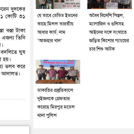
করেন দুদকের
যে ভাবে ডেভিড ইমনের
অবৈধ বিদেশি পিস্তল,
 ৩১ কোটি ৩১
কাছে মিলল ভারতীয়
ম্যাগাজিন ও গুলিসহ
া বস্তা টাকা
আধার কার্ড, নাম
আইনের সঙ্গে সংঘাতে
। এজন্য তিনি
‘আজহার খান’
জড়িত কিশোর গ্যাংয়ের
ন।
চার শিশু আটক
 বদলিতে ঘুষ
া হয়।
থ্য তলব করে
ছেন আদালত।
ডাকাতির প্রস্তুতিকালে
দুইজনকে গ্রেফতার
করেছে মিরপুর মডেল
থানা পুলিশ