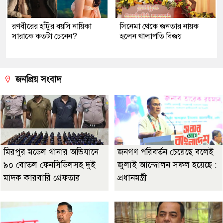
রণবীরের হাঁটুর বয়সি নায়িকা
সিনেমা থেকে জনতার নায়ক
সারাকে কতটা চেনেন?
হলেন থালাপতি বিজয়
জনপ্রিয় সংবাদ
মিরপুর মডেল থানার অভিযানে
জনগণ পরিবর্তন চেয়েছে বলেই
৯০ বোতল ফেনসিডিলসহ দুই
জুলাই আন্দোলন সফল হয়েছে :
মাদক কারবারি গ্রেফতার
প্রধানমন্ত্রী