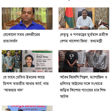
যেকোনো সময় বেনজীরের
নেতৃত্ব ও গণতন্ত্রের মূর্তমান প্রতীক
প্রত্যাবর্তন
বেগম খালেদা জিয়া : তথ্যমন্ত্রী
যে ভাবে ডেভিড ইমনের কাছে
অবৈধ বিদেশি পিস্তল, ম্যাগাজিন ও
মিলল ভারতীয় আধার কার্ড, নাম
গুলিসহ আইনের সঙ্গে সংঘাতে
‘আজহার খান’
জড়িত কিশোর গ্যাংয়ের চার শিশু
আটক