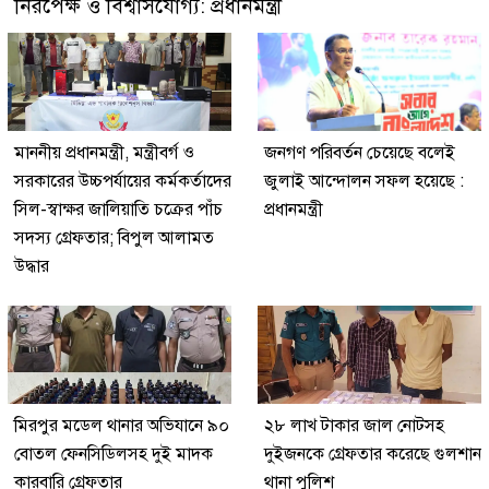
নিরপেক্ষ ও বিশ্বাসযোগ্য: প্রধানমন্ত্রী
মাননীয় প্রধানমন্ত্রী, মন্ত্রীবর্গ ও
জনগণ পরিবর্তন চেয়েছে বলেই
সরকারের উচ্চপর্যায়ের কর্মকর্তাদের
জুলাই আন্দোলন সফল হয়েছে :
সিল-স্বাক্ষর জালিয়াতি চক্রের পাঁচ
প্রধানমন্ত্রী
সদস্য গ্রেফতার; বিপুল আলামত
উদ্ধার
মিরপুর মডেল থানার অভিযানে ৯০
২৮ লাখ টাকার জাল নোটসহ
বোতল ফেনসিডিলসহ দুই মাদক
দুইজনকে গ্রেফতার করেছে গুলশান
কারবারি গ্রেফতার
থানা পুলিশ