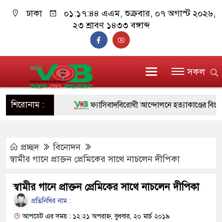
ঢাকা
০১:১৭:৪৫ এএম
, শুক্রবার, ০৭ অগাস্ট ২০২৬,
২৩ শ্রাবণ ১৪৩৩ বঙ্গাব্দ
সকল
শিরোনাম :
ফ্যাসিবাদবিরোধী আন্দোলনে হত্যাকাণ্ডের বিচার হবে স
ও বিশ্বাসযোগ্য: প্রধানমন্ত্রী
প্রচ্ছদ
বিনোদন
মাননীয় প্রধানমন্ত্রী, মন্ত্রীবর্গ ও সরকারের উচ্চপর্যায়
স্বামীর গানে প্রাক্তন প্রেমিকের সাথে নাচলেন দীপিকা
সিল-স্বাক্ষর জালিয়াতি চক্রের পাঁচ সদস্য গ্রেফতার; ব
স্বামীর গানে প্রাক্তন প্রেমিকের সাথে নাচলেন দীপিকা
উদ্ধার
প্রতিনিধির নাম :
জনগণ পরিবর্তন চেয়েছে বলেই জুলাই আন্দোলন 
আপডেট এর সময় : ১২:২১ অপরাহ্ন, বুধবার, ২০ মার্চ ২০১৯