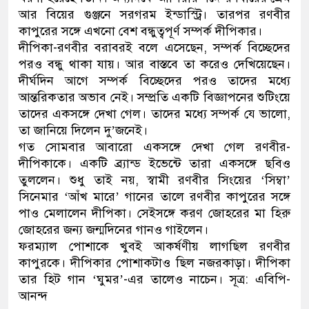
আর বিয়ের গুঞ্জনে সরগরম ইন্ডাস্ট্রি। তারপর রণবীর
ডাকাতির প্রস্তুতিকালে দুইজনকে গ্রেফতার করেছে
কাপুরের সঙ্গে এখনো বেশ বন্ধুত্বপূর্ণ সম্পর্ক দীপিকার।
দীপিকা-রণবীর বরাবরই বলে এসেছেন, সম্পর্ক বিচ্ছেদের
থানা পুলিশ
পরও বন্ধু থাকা যায়। আর বাস্তবে তা করেও দেখিয়েছেন।
দীর্ঘদিন আগে সম্পর্ক বিচ্ছেদের পরও তাদের মধ্যে
আন্তরিকতার অভাব নেই। সম্প্রতি একটি বিজ্ঞাপনের শুটিংয়ে
তাদের একসঙ্গে দেখা গেল। তাদের মধ্যে সম্পর্ক যে ভালো,
তা জানিয়ে দিলেন দু’জনেই।
গত সোমবার আবারো একসঙ্গে দেখা গেল রণবীর-
দীপিকাকে। একটি ব্র্যান্ড ইভেন্টে তারা একসঙ্গে ছবিও
তুললেন। শুধু তাই নয়, স্বামী রণবীর সিংয়ের ‘সিম্বা’
সিনেমার ‘আঁখ মারে’ গানের তালে রণবীর কাপুরের সঙ্গে
পাও মেলালেন দীপিকা। সেইসঙ্গে করণ জোহরের মা হিরু
জোহরের জন্য জন্মদিনের গানও গাইলেন।
ফরম্যাল পোশাকে খুবই আকর্ষণীয় লাগছিল রণবীর
কাপুরকে। দীপিকার পোশাকটাও ছিল নজরকাড়া। দীপিকা
তার হিট গান ‘ঘুমর’-এর তালেও নাচেন। সূত্র: এবিপি-
আনন্দ