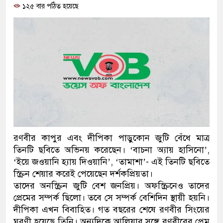
১২৫ বার পঠিত হয়েছে
প্রধানমন্ত্রী
মিরপুর মডেল থানার অভিযানে ৯০ বোতল ফেনসিড
মাদক কারবারি গ্রেফতার
২৮ লাখ টাকার জাল নোটসহ দুইজনকে গ্রেফতার 
থানা পুলিশ
যেকোনো সময় বেনজীরের প্রত্যাবর্তন
নেতৃত্ব ও গণতন্ত্রের মূর্তমান প্রতীক বেগম খালেদা জিয়
রণবীর কাপুর এবং দীপিকা পাড়ুকোন জুটি বেঁধে মাত্র
তিনটি ছবিতে অভিনয় করেছেন। ‘বাচনা অ্যায় হাসিনো’,
যে ভাবে ডেভিড ইমনের কাছে মিলল ভারতীয় আধার 
‘ইয়ে জওয়ানি হ্যায় দিওয়ানি’, ‘তামাশা’- এই তিনটি ছবিতে
স্ক্রিন শেয়ার করেই পেয়েছেন দর্শকপ্রিয়তা।
‘আজহার খান’
তাদের অনস্ক্রিন জুটি বেশ জনপ্রিয়। অফস্ক্রিনেও তাদের
প্রেমের সম্পর্ক ছিলো। তবে সে সম্পর্ক বেশিদিন স্থায়ী হয়নি।
অবৈধ বিদেশি পিস্তল, ম্যাগাজিন ও গুলিসহ আইনের
দীপিকা এখন বিবাহিত। গত বছরের শেষে রণবীর সিংয়ের
জড়িত কিশোর গ্যাংয়ের চার শিশু আটক
ঘরণী হয়েছে তিনি। অন্যদিকে আলিয়ার সঙ্গে রণবীরের প্রেম