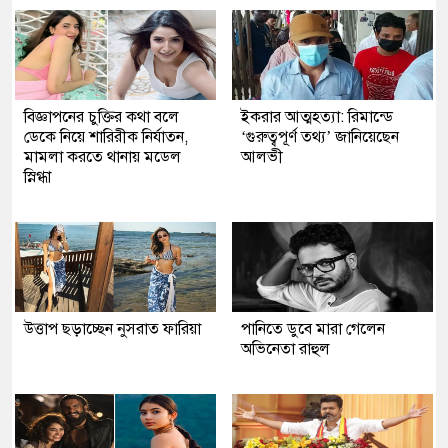
বিজ্ঞাপনের চুক্তির কথা বলে
ইকরার আত্মহত্যা: রিমান্ডে
ডেকে নিয়ে শারিরীক নির্যাতন,
‘গুরুত্বপূর্ণ তথ্য’ জানিয়েছেন
মামলা করতে থানায় মডেল
আলভী
স্নিগ্ধা
উত্তাপ ছড়াচ্ছেন নুসরাত ফারিয়া
পানিতে ডুবে মারা গেলেন
অভিনেতা রাহুল