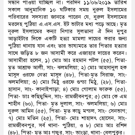
সন্ধান পাওয়া যাচ্ছিল না। পরদিন ১১/০৬/২০১৯ তারিখ
সকাল আনুমানিক ১০ ঘটিকার সময় নুরুল ইসলামের
পরিবারের সদস্যরা জানতে পারেন যে, নুরুল ইসলামের
মরদেহ পুঠিয়া এ.এস.এস. ইট ভাটার মধ্য পড়ে আছে। মৃত
নূরুল ইসলামের কন্যা নিগার সুলতানা ঐ দিন দুপুর
আড়াইটার দিকে একটি হত্যা মামলা দায়ের করার জন্য
পুঠিয়া থানায় যান এবং তার ভাষ্যমতে তার পিতার হত্যার
সাথে জড়িত ৮ জন আসামী করে এজাহার দায়ের করেন।
আসামীরা হলেন, ১) মোঃ আঃ রহমান পটল (৫৫), পিতা-
মৃত আশ্রাফ আলী, সাং- ঝলমলিয়া; ২) মোঃ আহসানুল হক
মাসুদ ওরফে নেতা মাসুদ (৪৮), পিতা-মৃত সিরাজ, সাং-
ঝলমলিয়া; ৩) মোঃ মিঠু ওরফে গুন্ডা মিঠু, (২৮), পিতা-
হাসান, সাং- কানাইপাড়া; ৪) মোঃ গোলাম ফারুক (৫৫),
পিতা- ডাঃ কছিমুদ্দিন, সাং- রামজীবনপুর; ৫) মোঃ কে এম
শাহীন (৬০), পিতা- মৃত দুলাল, সাং- ঝলমলিয়া; ৬) মোঃ
নুরুল আমিন (৫৫), পিতা- মৃত কাচু মন্ডল, সাং- সেনভাগ;
৭) মোঃ মতিন (২৫), পিতা- মোঃ শাহাদৎ হোসেন, সাং-
রামজীবনপুর, সর্ব থানা- পুঠিয়া, ও ৮) মোঃ আঃ রশিদ
(৪৮), পিতা- মৃত আঃ গফুর, সাং- ভাংড়া, থানা- বেলপুকুর।