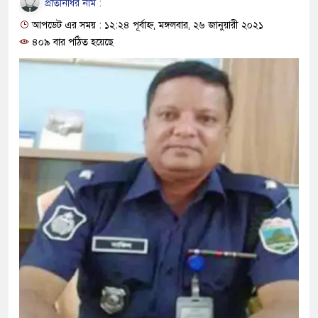
প্রতিনিধির নাম :
দাঁড়াবে : ডা. জুবাইদা রহমান
আপডেট এর সময় : ১২:২৪ পূর্বাহ্ন, মঙ্গলবার, ২৬ জানুয়ারী ২০২১
ফ্যাসিবাদবিরোধী আন্দোলনে হত্যাকাণ্ডের 
৪০৯ বার পঠিত হয়েছে
ও বিশ্বাসযোগ্য: প্রধানমন্ত্রী
মাননীয় প্রধানমন্ত্রী, মন্ত্রীবর্গ ও সরকারে
সিল-স্বাক্ষর জালিয়াতি চক্রের পাঁচ সদস্য গ
উদ্ধার
জনগণ পরিবর্তন চেয়েছে বলেই জুলাই
প্রধানমন্ত্রী
মিরপুর মডেল থানার অভিযানে ৯০ বো
মাদক কারবারি গ্রেফতার
২৮ লাখ টাকার জাল নোটসহ দুইজনকে 