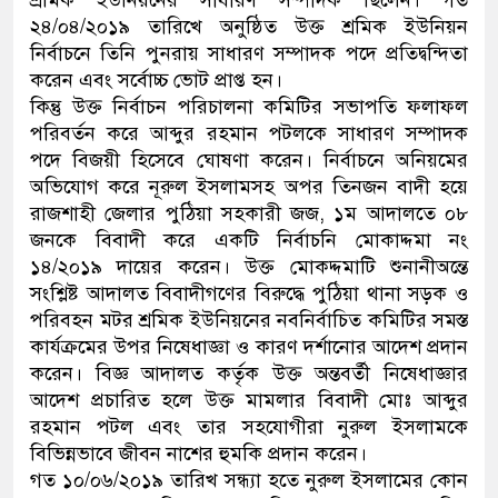
শ্রমিক ইউনিয়নের সাধারণ সম্পাদক ছিলেন। গত
২৪/০৪/২০১৯ তারিখে অনুষ্ঠিত উক্ত শ্রমিক ইউনিয়ন
নির্বাচনে তিনি পুনরায় সাধারণ সম্পাদক পদে প্রতিদ্বন্দিতা
করেন এবং সর্বোচ্চ ভোট প্রাপ্ত হন।
কিন্তু উক্ত নির্বাচন পরিচালনা কমিটির সভাপতি ফলাফল
পরিবর্তন করে আব্দুর রহমান পটলকে সাধারণ সম্পাদক
পদে বিজয়ী হিসেবে ঘোষণা করেন। নির্বাচনে অনিয়মের
অভিযোগ করে নূরুল ইসলামসহ অপর তিনজন বাদী হয়ে
রাজশাহী জেলার পুঠিয়া সহকারী জজ, ১ম আদালতে ০৮
জনকে বিবাদী করে একটি নির্বাচনি মোকাদ্দমা নং
১৪/২০১৯ দায়ের করেন। উক্ত মোকদ্দমাটি শুনানীঅন্তে
সংশ্লিষ্ট আদালত বিবাদীগণের বিরুদ্ধে পুঠিয়া থানা সড়ক ও
পরিবহন মটর শ্রমিক ইউনিয়নের নবনির্বাচিত কমিটির সমস্ত
কার্যক্রমের উপর নিষেধাজ্ঞা ও কারণ দর্শানোর আদেশ প্রদান
করেন। বিজ্ঞ আদালত কর্তৃক উক্ত অন্তবর্তী নিষেধাজ্ঞার
আদেশ প্রচারিত হলে উক্ত মামলার বিবাদী মোঃ আব্দুর
রহমান পটল এবং তার সহযোগীরা নুরুল ইসলামকে
বিভিন্নভাবে জীবন নাশের হুমকি প্রদান করেন।
গত ১০/০৬/২০১৯ তারিখ সন্ধ্যা হতে নুরুল ইসলামের কোন