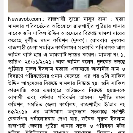
থানা পুলিশ
Newsvob.com.: রাজশাহী ব্যুরো মাসুদ রানা : হত্যা
যেকোনো সময় বেনজীরের প্রত্যাবর্তন
মামলার পরিবর্তেনের অভিযোগে রাজশাহীর পুঠিয়ার থানার
সাবেক ওসি সাকিল উদ্দিন আহমেদের বিরুদ্ধে মামলা দায়ের
করেছে দুর্নীীত দমন কমিশন (দুদক)। রোববার দুদকের
রাজশাহী জেলা সমন্বিত কার্যালয়ের সহকারি পরিচালক আল
আমিন বাদি হয়ে এ মামলাটি দায়ের করেন। মামলা নং ১,
তারিখ- ২৪/০১/২০২১। আল আমিন বলেন, দুদকের তদন্তে
পুঠিয়ার নূরুল ইসলাম হত্যার এজাহারে আসামীর নাম ও
বিবরণে পরিবর্তেনের প্রমান মেলেছে। এর পর ওসি সাকিল
উদ্দিন আহমেদের বিরুদ্ধে মামলার সিদ্ধান্ত হয়। ওসি সাকিল
কারসাজি করে এজাহারে আটজনের বিরুদ্ধে ছয়জনকে
আসামী এবং বর্ণনার পরিবর্তন আনেন। দুর্নীতি দমন
কমিশন, সমন্বিত জেলা কার্যালয়, রাজশাহীর ই/আর নং
৪৫/২০১৯ এর অভিযোগ অনুসন্ধান সংক্রান্তে সংশ্লিষ্ট
রেকর্ডপত্র পর্যালোচনায় দেখা যায়, জনৈক নূরুল ইসলাম
রাজশাহী জেলার পুঠিয়া থানার সড়ক ও পরিবহন মটর