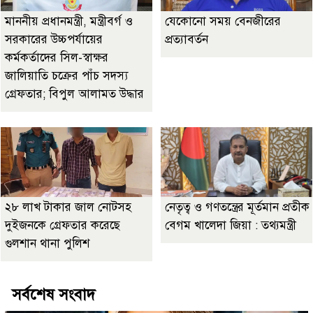
মাননীয় প্রধানমন্ত্রী, মন্ত্রীবর্গ ও
যেকোনো সময় বেনজীরের
সরকারের উচ্চপর্যায়ের
প্রত্যাবর্তন
কর্মকর্তাদের সিল-স্বাক্ষর
জালিয়াতি চক্রের পাঁচ সদস্য
গ্রেফতার; বিপুল আলামত উদ্ধার
২৮ লাখ টাকার জাল নোটসহ
নেতৃত্ব ও গণতন্ত্রের মূর্তমান প্রতীক
দুইজনকে গ্রেফতার করেছে
বেগম খালেদা জিয়া : তথ্যমন্ত্রী
গুলশান থানা পুলিশ
সর্বশেষ সংবাদ