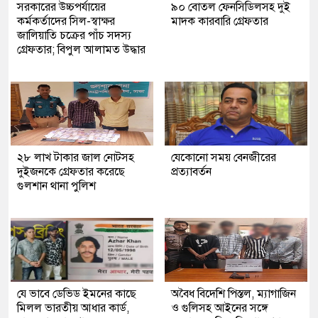
সরকারের উচ্চপর্যায়ের
৯০ বোতল ফেনসিডিলসহ দুই
কর্মকর্তাদের সিল-স্বাক্ষর
মাদক কারবারি গ্রেফতার
জালিয়াতি চক্রের পাঁচ সদস্য
গ্রেফতার; বিপুল আলামত উদ্ধার
২৮ লাখ টাকার জাল নোটসহ
যেকোনো সময় বেনজীরের
দুইজনকে গ্রেফতার করেছে
প্রত্যাবর্তন
গুলশান থানা পুলিশ
যে ভাবে ডেভিড ইমনের কাছে
অবৈধ বিদেশি পিস্তল, ম্যাগাজিন
মিলল ভারতীয় আধার কার্ড,
ও গুলিসহ আইনের সঙ্গে