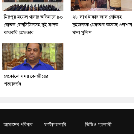
মিরপুর মডেল থানার অভিযানে ৯০
২৮ লাখ টাকার জাল নোটসহ
বোতল ফেনসিডিলসহ দুই মাদক
দুইজনকে গ্রেফতার করেছে গুলশান
কারবারি গ্রেফতার
থানা পুলিশ
যেকোনো সময় বেনজীরের
প্রত্যাবর্তন
আমাদের পরিবার
ফটোগ্যালারি
ভিডিও গ্যালারী