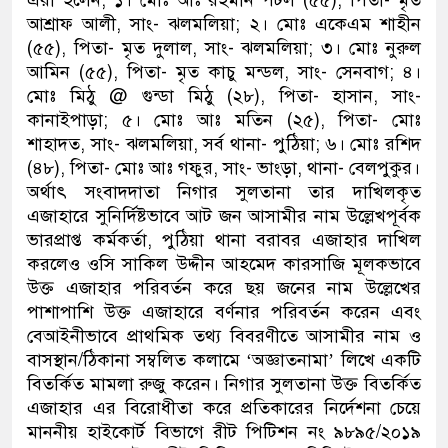
এরা হলেন, ১। মোঃ আঃ রহমান পটল (৫৫), পিতা- মৃত
আশ্রাফ আলী, সাং- ঝলমলিয়া; ২। মোঃ একেএম শাহীন
(৫৫), পিতা- মৃত দুলাল, সাং- ঝলমলিয়া; ৩। মোঃ নুরুল
আমিন (৫৫), পিতা- মৃত কাচু মন্ডল, সাং- সেনবাগ; ৪।
মোঃ মিঠু @ গুন্ডা মিঠু (২৮), পিতা- হাসান, সাং-
কানাইপাড়া; ৫। মোঃ আঃ মতিন (২৫), পিতা- মোঃ
শাহাদত, সাং- ঝলমলিয়া, সর্ব থানা- পুঠিয়া; ৬। মোঃ রশিদ
(৪৮), পিতা- মোঃ আঃ গফুর, সাং- ভাংড়া, থানা- বেলপুকুর।
অর্থাৎ সংবাদদাতা নিগার সুলতানা তার দাখিলকৃত
এজাহারে সুনির্দিষ্টভাবে আট জন আসামীর নাম উল্লেখপূর্বক
ভারপ্রাপ্ত কর্মকর্তা, পুঠিয়া থানা বরাবর এজাহার দাখিল
করলেও ওসি সাকিল উদ্দীন আহমেদ কারসাজি মূলকভাবে
উক্ত এজাহার পরিবর্তন করে ছয় জনের নাম উল্লেখের
পাশাপাশি উক্ত এজাহারে বর্ণনার পরিবর্তন করেন এবং
বেআইনীভাবে প্রাথমিক তথ্য বিবরণীতে আসামীর নাম ও
বাসস্থান/ঠিকানা সম্বলিত কলামে ‘অজ্ঞাতনামা’ লিখে একটি
বিতর্কিত মামলা রুজু করেন। নিগার সুলতানা উক্ত বিতর্কিত
এজাহার এর বিরোধীতা করে প্রতিকারের নির্দেশনা চেয়ে
মাননীয় হাইকোর্ট বিভাগে রীট পিটিশন নং ৯৮৯৫/২০১৯