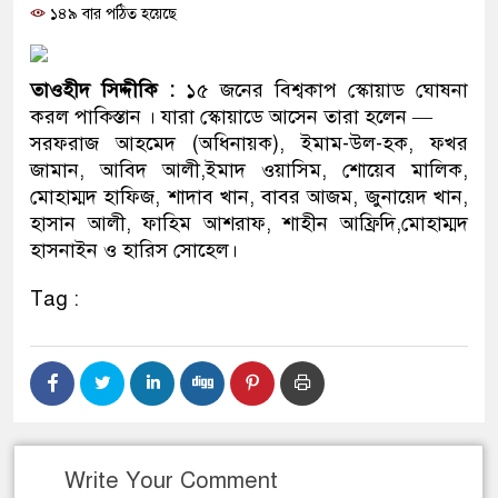
১৪৯ বার পঠিত হয়েছে
প্রধানমন্ত্রী
মিরপুর মডেল থানার অভিযানে ৯০ ব
তাওহীদ সিদ্দীকি :
১৫ জনের বিশ্বকাপ স্কোয়াড ঘোষনা
মাদক কারবারি গ্রেফতার
করল পাকিস্তান । যারা স্কোয়াডে আসেন তারা হলেন —
সরফরাজ আহমেদ (অধিনায়ক), ইমাম-উল-হক, ফখর
২৮ লাখ টাকার জাল নোটসহ দুইজনকে
জামান, আবিদ আলী,ইমাদ ওয়াসিম, শোয়েব মালিক,
মোহাম্মদ হাফিজ, শাদাব খান, বাবর আজম, জুনায়েদ খান,
থানা পুলিশ
হাসান আলী, ফাহিম আশরাফ, শাহীন আফ্রিদি,মোহাম্মদ
হাসনাইন ও হারিস সোহেল।
যেকোনো সময় বেনজীরের প্রত্যাবর্তন
Tag :
নেতৃত্ব ও গণতন্ত্রের মূর্তমান প্রতীক বে
যে ভাবে ডেভিড ইমনের কাছে মিলল ভ
‘আজহার খান’
অবৈধ বিদেশি পিস্তল, ম্যাগাজিন ও গ
Write Your Comment
জড়িত কিশোর গ্যাংয়ের চার শিশু আটক