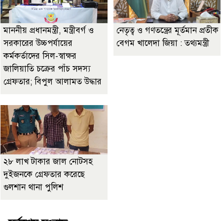
মাননীয় প্রধানমন্ত্রী, মন্ত্রীবর্গ ও
নেতৃত্ব ও গণতন্ত্রের মূর্তমান প্রতীক
সরকারের উচ্চপর্যায়ের
বেগম খালেদা জিয়া : তথ্যমন্ত্রী
কর্মকর্তাদের সিল-স্বাক্ষর
জালিয়াতি চক্রের পাঁচ সদস্য
গ্রেফতার; বিপুল আলামত উদ্ধার
২৮ লাখ টাকার জাল নোটসহ
দুইজনকে গ্রেফতার করেছে
গুলশান থানা পুলিশ