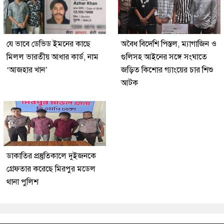
যে ভাবে ডেভিড ইমনের কাছে
অবৈধ বিদেশি পিস্তল, ম্যাগাজিন ও
মিলল ভারতীয় আধার কার্ড, নাম
গুলিসহ আইনের সঙ্গে সংঘাতে
‘আজহার খান’
জড়িত কিশোর গ্যাংয়ের চার শিশু
আটক
ডাকাতির প্রস্তুতিকালে দুইজনকে
গ্রেফতার করেছে মিরপুর মডেল
থানা পুলিশ