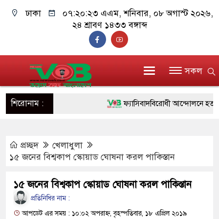
ঢাকা
০৭:২০:২৪ এএম
, শনিবার, ০৮ অগাস্ট ২০২৬,
২৪ শ্রাবণ ১৪৩৩ বঙ্গাব্দ
সকল
শিরোনাম :
ফ্যাসিবাদবিরোধী আন্দোলনে হত্যাকাণ্ডের
ও বিশ্বাসযোগ্য: প্রধানমন্ত্রী
প্রচ্ছদ
খেলাধুলা
মাননীয় প্রধানমন্ত্রী, মন্ত্রীবর্গ ও সরকা
১৫ জনের বিশ্বকাপ স্কোয়াড ঘোষনা করল পাকিস্তান
সিল-স্বাক্ষর জালিয়াতি চক্রের পাঁচ সদস্য 
১৫ জনের বিশ্বকাপ স্কোয়াড ঘোষনা করল পাকিস্তান
উদ্ধার
প্রতিনিধির নাম :
জনগণ পরিবর্তন চেয়েছে বলেই জুলা
আপডেট এর সময় : ১০:০২ অপরাহ্ন, বৃহস্পতিবার, ১৮ এপ্রিল ২০১৯