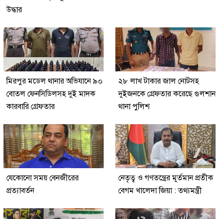
উদ্ধার
মিরপুর মডেল থানার অভিযানে ৯০
২৮ লাখ টাকার জাল নোটসহ
বোতল ফেনসিডিলসহ দুই মাদক
দুইজনকে গ্রেফতার করেছে গুলশান
কারবারি গ্রেফতার
থানা পুলিশ
যেকোনো সময় বেনজীরের
নেতৃত্ব ও গণতন্ত্রের মূর্তমান প্রতীক
প্রত্যাবর্তন
বেগম খালেদা জিয়া : তথ্যমন্ত্রী