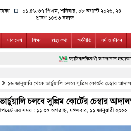
ঢাকা
০১:৪৬:৩৮ পিএম
, শনিবার, ০৮ অগাস্ট ২০২৬, ২৪
শ্রাবণ ১৪৩৩ বঙ্গাব্দ
সারাদেশ
শিক্ষা
স্বাস্থ্য কথা
অর্থনীতি
ধর্ম ও জীবন
ফ্যাসিবাদবিরোধী আন্দোলনে হত্যাকাণ্ডের বিচার হবে স্ব
মাননীয় প্রধানমন্ত্রী, মন্ত্রীবর্গ ও সরকারের উচ্চপর
১৬ জানুয়ারি থেকে ভার্চুয়ালি চলবে সুপ্রিম কোর্টের চেম্বার আদা
জনগণ পরিবর্তন চেয়েছে বলেই জুলাই আন্দোলন সফল 
২৮ লাখ টাকার জাল নোটসহ দুইজনকে গ্রেফতার ক
ার্চুয়ালি চলবে সুপ্রিম কোর্টের চেম্বার আদা
নেতৃত্ব ও গণতন্ত্রের মূর্তমান প্রতীক বেগম খালেদা জিয়
ডেট এর সময় : ১১:০৫ অপরাহ্ন, মঙ্গলবার, ১১ জানুয়ারী ২০২২
অবৈধ বিদেশি পিস্তল, ম্যাগাজিন ও গুলিসহ আইনে