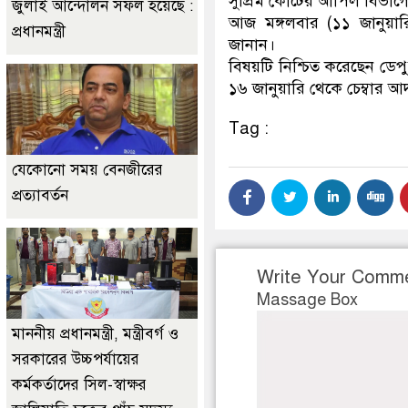
সুপ্রিম কোর্টের আপিল বিভাগ
জুলাই আন্দোলন সফল হয়েছে :
আজ মঙ্গলবার (১১ জানুয়ারি
প্রধানমন্ত্রী
জানান।
বিষয়টি নিশ্চিত করেছেন ডেপ
১৬ জানুয়ারি থেকে চেম্বার আ
Tag :
যেকোনো সময় বেনজীরের
প্রত্যাবর্তন
Write Your Comm
Massage Box
মাননীয় প্রধানমন্ত্রী, মন্ত্রীবর্গ ও
সরকারের উচ্চপর্যায়ের
কর্মকর্তাদের সিল-স্বাক্ষর