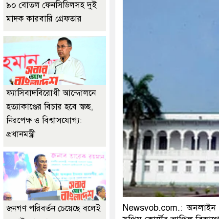
৯০ বোতল ফেনসিডিলসহ দুই
মাদক কারবারি গ্রেফতার
ফ্যাসিবাদবিরোধী আন্দোলনে
হত্যাকাণ্ডের বিচার হবে স্বচ্ছ,
নিরপেক্ষ ও বিশ্বাসযোগ্য:
প্রধানমন্ত্রী
Newsvob.com.: অনলাইন ড
জনগণ পরিবর্তন চেয়েছে বলেই