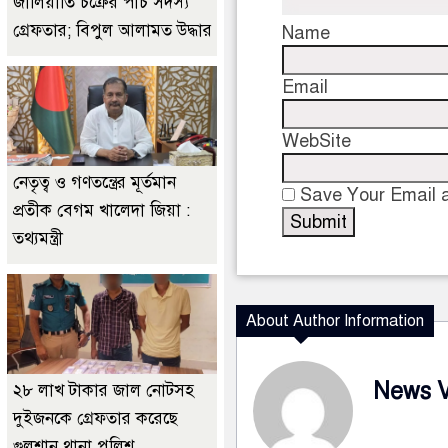
জালিয়াতি চক্রের পাঁচ সদস্য
গ্রেফতার; বিপুল আলামত উদ্ধার
Name
Email
WebSite
নেতৃত্ব ও গণতন্ত্রের মূর্তমান
Save Your Email a
প্রতীক বেগম খালেদা জিয়া :
তথ্যমন্ত্রী
About Author Information
News 
২৮ লাখ টাকার জাল নোটসহ
দুইজনকে গ্রেফতার করেছে
গুলশান থানা পুলিশ