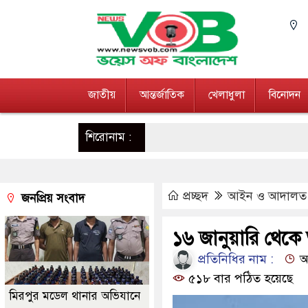
জাতীয়
আন্তর্জাতিক
খেলাধুলা
বিনোদন
শিরোনাম :
প্রচ্ছদ
আইন ও আদালত
জনপ্রিয় সংবাদ
১৬ জানুয়ারি থেকে ভ
প্রতিনিধির নাম :
আপ
৫১৮ বার পঠিত হয়েছে
মিরপুর মডেল থানার অভিযানে