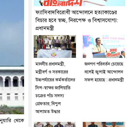
 মিরপুর মডেল থানা পুলিশ
ফ্যাসিবাদবিরোধী আন্দোলনে হত্যাকাণ্ডের
বিচার হবে স্বচ্ছ, নিরপেক্ষ ও বিশ্বাসযোগ্য:
প্রধানমন্ত্রী
মাননীয় প্রধানমন্ত্রী,
জনগণ পরিবর্তন চেয়েছে
মন্ত্রীবর্গ ও সরকারের
বলেই জুলাই আন্দোলন
উচ্চপর্যায়ের কর্মকর্তাদের
সফল হয়েছে : প্রধানমন্ত্রী
সিল-স্বাক্ষর জালিয়াতি
চক্রের পাঁচ সদস্য
গ্রেফতার; বিপুল
আলামত উদ্ধার
ুয়ারি থেকে