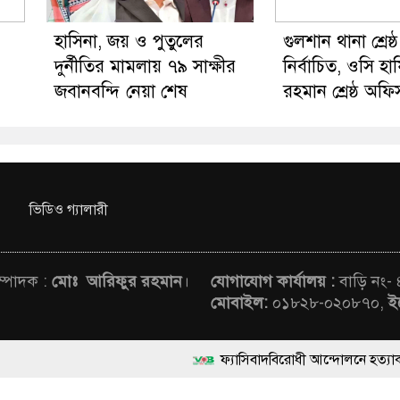
হাসিনা, জয় ও পুতুলের
গুলশান থানা শ্রেষ্
দুর্নীতির মামলায় ৭৯ সাক্ষীর
নির্বাচিত, ওসি হা
জবানবন্দি নেয়া শেষ
রহমান শ্রেষ্ঠ অফি
ভিডিও গ্যালারী
সম্পাদক :
মোঃ আরিফুর রহমান
।
যোগাযোগ কার্যালয় :
বাড়ি নং-
মোবাইল:
০১৮২৮-০২০৮৭০,
ই
ফ্যাসিবাদবিরোধী আন্দোলনে হত্যাকাণ্ডের বিচার হবে স্বচ
rved © News Voice of Bangladesh | Theme Developed BY
মাননীয় প্রধানমন্ত্রী, মন্ত্রীবর্গ ও সরকারের উচ্চপর্