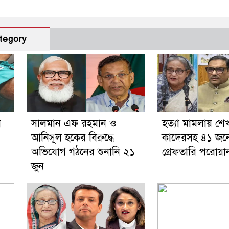
tegory
ন
সালমান এফ রহমান ও
হত্যা মামলায় শেখ
আনিসুল হকের বিরুদ্ধে
কাদেরসহ ৪১ জনের
অভিযোগ গঠনের শুনানি ২১
গ্রেফতারি পরোয়া
জুন