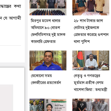
ধান্তের কথা
ছেন যে আগামী
মিরপুর মডেল থানার
২৮ লাখ টাকার জাল
অভিযানে ৯০ বোতল
নোটসহ দুইজনকে
ফেনসিডিলসহ দুই মাদক
গ্রেফতার করেছে গুলশান
কারবারি গ্রেফতার
থানা পুলিশ
যেকোনো সময়
নেতৃত্ব ও গণতন্ত্রের
বেনজীরের প্রত্যাবর্তন
মূর্তমান প্রতীক বেগম
খালেদা জিয়া : তথ্যমন্ত্রী