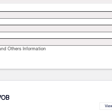
nd Others Information
VOB
View