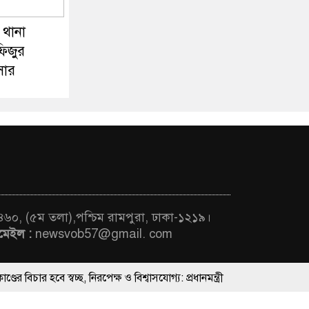
ঠ থানা
ফিজুর
সার
 ৪৬০, (৫ম তলা),পশ্চিম রামপুরা, ঢাকা-১২১৯।
মেইল :
newsvob57@gmail. com
্ছ, নিরপেক্ষ ও বিশ্বাসযোগ্য: প্রধানমন্ত্রী
ThemesBazar.Com
যায়ের কর্মকর্তাদের সিল-স্বাক্ষর জালিয়াতি চক্রের পাঁচ সদস্য গ্রেফতার; বিপুল আলা