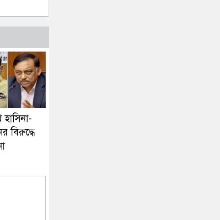
 হাসিনা-
 বিরুদ্ধে
না