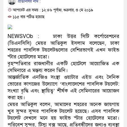
প্রতিনিধির নাম :
প্রধানমন্ত্রী
আপডেট এর সময় : ১২:৪৬ পূর্বাহ্ন, শুক্রবার, ৩ মে ২০১৯
মিরপুর মডেল থানার অভিযানে 
১১৫ বার পঠিত হয়েছে
মাদক কারবারি গ্রেফতার
NEWSVOb : ঢাকা উত্তর সিটি কর্পোরেশনের
২৮ লাখ টাকার জাল নোটসহ দুই
(ডিএনসিসি) মেয়র আতিকুল ইসলাম বলেছেন, ঢাকা
শহরের পাবলিক টয়লেটগুলোর বেশিরভাগই এখন ফাইভ
থানা পুলিশ
স্টার হোটেলের মতো।
বৃহস্পতিবার রাজধানীর একটি হোটেলে আয়োজিত এক
যেকোনো সময় বেনজীরের প্রত্যাব
সেমিনারে এ মন্তব্য করেন তিনি।
নেতৃত্ব ও গণতন্ত্রের মূর্তমান প্রত
আন্তর্জাতিক এনজিও সংস্থা ওয়াটার এইড এবং দৈনিক
ভোরের কাগজের উদ্যোগে ‘বাংলাদেশের পাবলিক টয়লেট:
যে ভাবে ডেভিড ইমনের কাছে মি
সংখ্যা বৃদ্ধি এবং স্থায়িত্ব’ শীর্ষক এই সেমিনারের আয়োজন
করা হয়।
‘আজহার খান’
মেয়র আতিকুল বলেন, আমাদের শহরের অনেক জায়গায়
খুব সুন্দর সুন্দর পাবলিক টয়লেট হয়েছে। এসব পাবলিক
অবৈধ বিদেশি পিস্তল, ম্যাগাজিন
টয়লেট দেখলে মনে হয় ফাইভ স্টার হোটেলের মতো।
জড়িত কিশোর গ্যাংয়ের চার শিশু আট
পরিবেশ সুন্দর, টিস্যু বক্স আছে, প্রতিবন্ধীদের জন্যও ব্যবস্থা