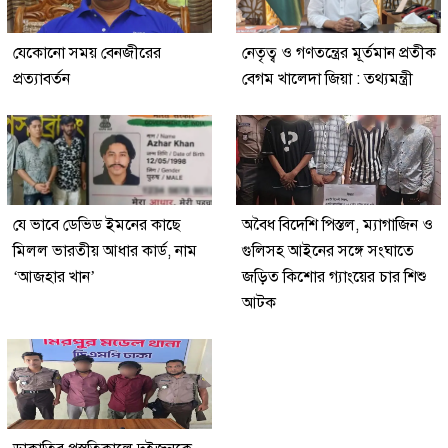
যেকোনো সময় বেনজীরের
নেতৃত্ব ও গণতন্ত্রের মূর্তমান প্রতীক
প্রত্যাবর্তন
বেগম খালেদা জিয়া : তথ্যমন্ত্রী
যে ভাবে ডেভিড ইমনের কাছে
অবৈধ বিদেশি পিস্তল, ম্যাগাজিন ও
মিলল ভারতীয় আধার কার্ড, নাম
গুলিসহ আইনের সঙ্গে সংঘাতে
‘আজহার খান’
জড়িত কিশোর গ্যাংয়ের চার শিশু
আটক