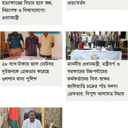
হত্যাকাণ্ডের বিচার হবে স্বচ্ছ,
প্রত্যাবর্তন
নিরপেক্ষ ও বিশ্বাসযোগ্য:
প্রধানমন্ত্রী
২৮ লাখ টাকার জাল নোটসহ
মাননীয় প্রধানমন্ত্রী, মন্ত্রীবর্গ ও
দুইজনকে গ্রেফতার করেছে
সরকারের উচ্চপর্যায়ের
গুলশান থানা পুলিশ
কর্মকর্তাদের সিল-স্বাক্ষর
জালিয়াতি চক্রের পাঁচ সদস্য
গ্রেফতার; বিপুল আলামত উদ্ধার