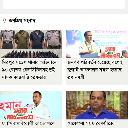
জনপ্রিয় সংবাদ
মিরপুর মডেল থানার অভিযানে
জনগণ পরিবর্তন চেয়েছে বলেই
৯০ বোতল ফেনসিডিলসহ দুই
জুলাই আন্দোলন সফল হয়েছে :
মাদক কারবারি গ্রেফতার
প্রধানমন্ত্রী
ফ্যাসিবাদবিরোধী আন্দোলনে
যেকোনো সময় বেনজীরের