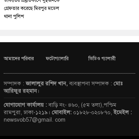
ডাকাতির প্রস্তুতিকালে দুইজনকে
গ্রেফতার করেছে মিরপুর মডেল
থানা পুলিশ
আমাদের পরিবার
ফটোগ্যালারি
ভিডিও গ্যালারী
সম্পাদক :
জালালুর রশিদ খান,
ব্যবস্থাপনা সম্পাদক :
মোঃ
আরিফুর রহমান
।
যোগাযোগ কার্যালয় :
বাড়ি নং- ৪৬০, (৫ম তলা),পশ্চিম
রামপুরা, ঢাকা-১২১৯।
মোবাইল:
০১৮২৮-০২০৮৭০,
ইমেইল :
newsvob57@gmail. com