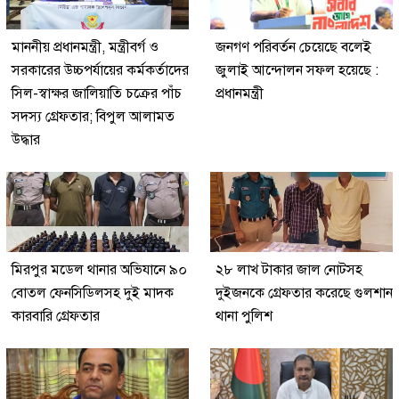
মাননীয় প্রধানমন্ত্রী, মন্ত্রীবর্গ ও
জনগণ পরিবর্তন চেয়েছে বলেই
সরকারের উচ্চপর্যায়ের কর্মকর্তাদের
জুলাই আন্দোলন সফল হয়েছে :
সিল-স্বাক্ষর জালিয়াতি চক্রের পাঁচ
প্রধানমন্ত্রী
সদস্য গ্রেফতার; বিপুল আলামত
উদ্ধার
মিরপুর মডেল থানার অভিযানে ৯০
২৮ লাখ টাকার জাল নোটসহ
বোতল ফেনসিডিলসহ দুই মাদক
দুইজনকে গ্রেফতার করেছে গুলশান
কারবারি গ্রেফতার
থানা পুলিশ