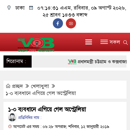
ঢাকা
০৭:১৪:৩২ এএম
, রবিবার, ০৯ অগাস্ট ২০২৬,
২৫ শ্রাবণ ১৪৩৩ বঙ্গাব্দ
সকল
শিরোনাম :
প্রধানমন্ত্রী চট্টগ্রাম ও কক্সবাজারে য
জুলাই যোদ্ধাদের পাশে প্রধানমন্ত্র
প্রচ্ছদ
খেলাধুলা
রিকশা
১-০ ব্যবধানে এগিয়ে গেল অস্ট্রেলিয়া
মানবিক অঙ্গীকার ধারণ করে ড্যাব 
১-০ ব্যবধানে এগিয়ে গেল অস্ট্রেলিয়া
দাঁড়াবে : ডা. জুবাইদা রহমান
প্রতিনিধির নাম :
ফ্যাসিবাদবিরোধী আন্দোলনে হত্যাকাণ্
আপডেট এর সময় : ০৬:২৮ অপরাহ্ন, শনিবার, ১২ জানুয়ারী ২০১৯