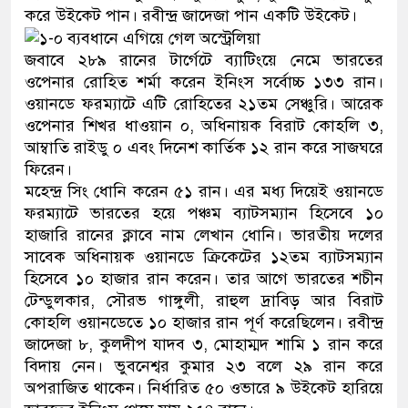
করে উইকেট পান। রবীন্দ্র জাদেজা পান একটি উইকেট।
নেতৃত্ব ও গণতন্ত্রের মূর্তমান প্রতীক 
জবাবে ২৮৯ রানের টার্গেটে ব্যাটিংয়ে নেমে ভারতের
ওপেনার রোহিত শর্মা করেন ইনিংস সর্বোচ্চ ১৩৩ রান।
ওয়ানডে ফরম্যাটে এটি রোহিতের ২১তম সেঞ্চুরি। আরেক
ওপেনার শিখর ধাওয়ান ০, অধিনায়ক বিরাট কোহলি ৩,
আম্বাতি রাইডু ০ এবং দিনেশ কার্তিক ১২ রান করে সাজঘরে
ফিরেন।
মহেন্দ্র সিং ধোনি করেন ৫১ রান। এর মধ্য দিয়েই ওয়ানডে
ফরম্যাটে ভারতের হয়ে পঞ্চম ব্যাটসম্যান হিসেবে ১০
হাজারি রানের ক্লাবে নাম লেখান ধোনি। ভারতীয় দলের
সাবেক অধিনায়ক ওয়ানডে ক্রিকেটের ১২তম ব্যাটসম্যান
হিসেবে ১০ হাজার রান করেন। তার আগে ভারতের শচীন
টেন্ডুলকার, সৌরভ গাঙ্গুলী, রাহুল দ্রাবিড় আর বিরাট
কোহলি ওয়ানডেতে ১০ হাজার রান পূর্ণ করেছিলেন। রবীন্দ্র
জাদেজা ৮, কুলদীপ যাদব ৩, মোহাম্মদ শামি ১ রান করে
বিদায় নেন। ভুবনেশ্বর কুমার ২৩ বলে ২৯ রান করে
অপরাজিত থাকেন। নির্ধারিত ৫০ ওভারে ৯ উইকেট হারিয়ে