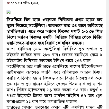
১৫০ বার পঠিত হয়েছে
ও বিশ্বাসযোগ্য: প্রধানমন্ত্রী
মাননীয় প্রধানমন্ত্রী, মন্ত্রীবর্গ ও সর
সিডনিতে তিন ম্যাচ ওয়ানডে সিরিজের প্রথম ম্যাচে জয়
সিল-স্বাক্ষর জালিয়াতি চক্রের পাঁচ সদস্
তুলে নিয়েছে অস্ট্রেলিয়া। ভারতকে মাত্র ৩৪ রানে হারিয়েছে
স্বাগতিকরা। এতে করে অ্যারন ফিঞ্চের দলটি ১-০ তে লিড
উদ্ধার
নিলো অ্যারন ফিঞ্চের দলটি। সিরিজে পিছিয়ে থেকে দ্বিতীয়
ওয়ানডেতে নামতে হবে বিরাট কোহলির দলকে।
জনগণ পরিবর্তন চেয়েছে বলেই জুল
আগে ব্যাটিংয়ে নেমে অস্ট্রেলিয়া নির্ধারিত ৫০ ওভারে ৫
উইকেট হারিয়ে করে ২৮৮ রান। জবাবে ব্যাটিংয়ে নেমে ৯
প্রধানমন্ত্রী
উইকেটের বিনিময়ে ভারতের ইনিংস থামে ২৫৪ রানে।
মিরপুর মডেল থানার অভিযানে ৯০
অস্ট্রেলিয়ার হয়ে ব্যাট হাতে ওপেনিংয়ে নামেন উইকেটরক্ষক
ব্যাটসম্যান অ্যালেক্স ক্যারি এবং অধিনায়ক অ্যারন ফিঞ্চ।
মাদক কারবারি গ্রেফতার
ক্যারি ব্যক্তিগত ২৪ ও ফিঞ্চ ৬ রানে বিদায় নিলেও যথাক্রমে
৫৯ রান ও ৫৪ রানের ইনিংস খেলেন উসমান খাজা ও শন
২৮ লাখ টাকার জাল নোটসহ দুইজনক
মার্শ। পিটার হ্যান্ডসকম্ব ৬১ বলে করেন ৭৩ রান। চতুর্থ ও
পঞ্চম উইকেটে ক্রিজে আসা মার্কাশ স্টইনিস ৪৭ আর গ্লেন
থানা পুলিশ
ম্যাক্সওয়েল ১১ রান করে অপরাজিত থাকেন।
যেকোনো সময় বেনজীরের প্রত্যাবর্ত
ভারতের পেসার ভুবনেশ্বর কুমার দুটি, কুলদীপ যাদব দুটি