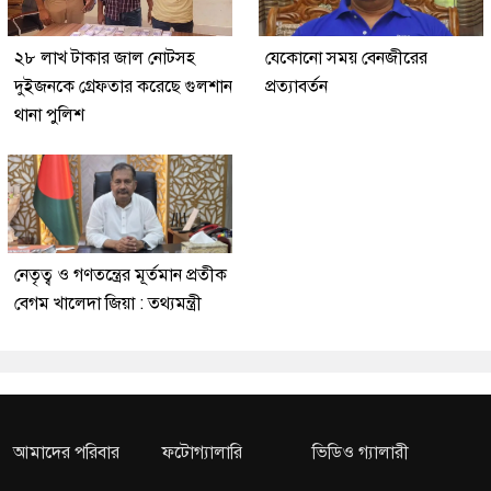
২৮ লাখ টাকার জাল নোটসহ
যেকোনো সময় বেনজীরের
দুইজনকে গ্রেফতার করেছে গুলশান
প্রত্যাবর্তন
থানা পুলিশ
নেতৃত্ব ও গণতন্ত্রের মূর্তমান প্রতীক
বেগম খালেদা জিয়া : তথ্যমন্ত্রী
আমাদের পরিবার
ফটোগ্যালারি
ভিডিও গ্যালারী