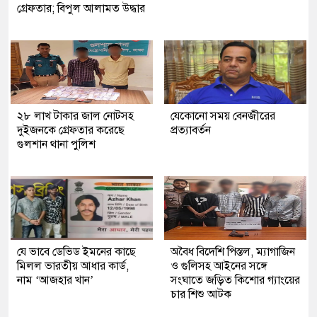
গ্রেফতার; বিপুল আলামত উদ্ধার
২৮ লাখ টাকার জাল নোটসহ
যেকোনো সময় বেনজীরের
দুইজনকে গ্রেফতার করেছে
প্রত্যাবর্তন
গুলশান থানা পুলিশ
যে ভাবে ডেভিড ইমনের কাছে
অবৈধ বিদেশি পিস্তল, ম্যাগাজিন
মিলল ভারতীয় আধার কার্ড,
ও গুলিসহ আইনের সঙ্গে
নাম ‘আজহার খান’
সংঘাতে জড়িত কিশোর গ্যাংয়ের
চার শিশু আটক