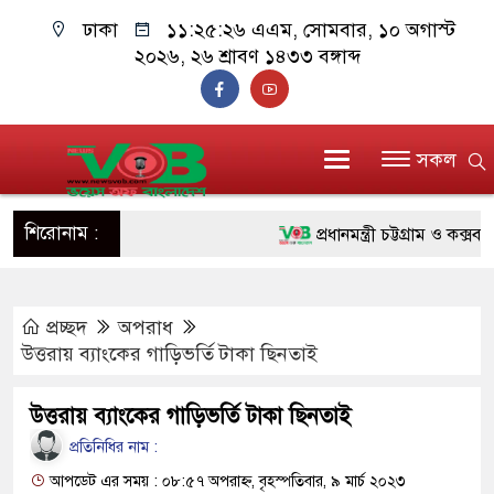
ঢাকা
১১:২৫:২৭ এএম
, সোমবার, ১০ অগাস্ট
২০২৬, ২৬ শ্রাবণ ১৪৩৩ বঙ্গাব্দ
সকল
শিরোনাম :
প্রধানমন্ত্রী চট্টগ্রাম ও কক্সবাজার
জুলাই যোদ্ধাদের পাশে প্রধানমন্ত
প্রচ্ছদ
অপরাধ
রিকশা
উত্তরায় ব্যাংকের গাড়িভর্তি টাকা ছিনতাই
মানবিক অঙ্গীকার ধারণ করে ড্যা
উত্তরায় ব্যাংকের গাড়িভর্তি টাকা ছিনতাই
দাঁড়াবে : ডা. জুবাইদা রহমান
প্রতিনিধির নাম :
ফ্যাসিবাদবিরোধী আন্দোলনে হত্যাকা
আপডেট এর সময় : ০৮:৫৭ অপরাহ্ন, বৃহস্পতিবার, ৯ মার্চ ২০২৩