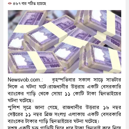
৪৬৭ বার পঠিত হয়েছে
ও বিশ্বাসযোগ্য: প্রধানমন্ত্রী
মাননীয় প্রধানমন্ত্রী, মন্ত্রীবর্গ ও
সিল-স্বাক্ষর জালিয়াতি চক্রের পাঁচ সদ
উদ্ধার
জনগণ পরিবর্তন চেয়েছে বলেই জ
প্রধানমন্ত্রী
মিরপুর মডেল থানার অভিযানে 
Newsvob.com.: বৃহস্পতিবার সকাল সাড়ে সাতটার
দিকে এ ঘটনা ঘটে।রাজধানীর উত্তরায় একটি বেসরকারি
মাদক কারবারি গ্রেফতার
ব্যাংকের গাড়ি থেকে সোয়া ১১ কোটি টাকা ছিনতাইয়ের
ঘটনা ঘটেছে।
২৮ লাখ টাকার জাল নোটসহ দুইজ
পুলিশ সূত্রে জানা গেছে, রাজধানীর উত্তরার ১৬ নম্বর
থানা পুলিশ
সেক্টরের ১১ নম্বর ব্রিজ সংলগ্ন এলাকায় একটি বেসরকারি
ব্যাংকের টাকার গাড়ি ছিনতাইয়ের ঘটনা ঘটেছে।
যেকোনো সময় বেনজীরের প্রত্যাবর
সশস্ত্র একটি চক্র গাড়িটি ঘিরে ধরে টাকা ছিনতাই করে নিয়ে