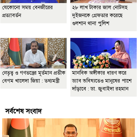
যেকোনো সময় বেনজীরের
২৮ লাখ টাকার জাল নোটসহ
প্রত্যাবর্তন
দুইজনকে গ্রেফতার করেছে
গুলশান থানা পুলিশ
নেতৃত্ব ও গণতন্ত্রের মূর্তমান প্রতীক
মানবিক অঙ্গীকার ধারণ করে
বেগম খালেদা জিয়া : তথ্যমন্ত্রী
ড্যাব ভবিষ্যতেও মানুষের পাশে
দাঁড়াবে : ডা. জুবাইদা রহমান
সর্বশেষ সংবাদ