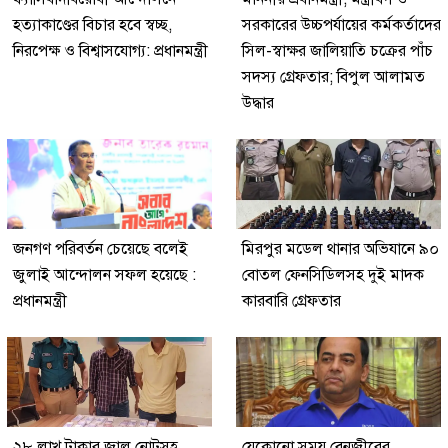
হত্যাকাণ্ডের বিচার হবে স্বচ্ছ,
সরকারের উচ্চপর্যায়ের কর্মকর্তাদের
নিরপেক্ষ ও বিশ্বাসযোগ্য: প্রধানমন্ত্রী
সিল-স্বাক্ষর জালিয়াতি চক্রের পাঁচ
সদস্য গ্রেফতার; বিপুল আলামত
উদ্ধার
জনগণ পরিবর্তন চেয়েছে বলেই
মিরপুর মডেল থানার অভিযানে ৯০
জুলাই আন্দোলন সফল হয়েছে :
বোতল ফেনসিডিলসহ দুই মাদক
প্রধানমন্ত্রী
কারবারি গ্রেফতার
২৮ লাখ টাকার জাল নোটসহ
যেকোনো সময় বেনজীরের