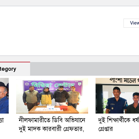
View
tegory
তা
নীলফামারীতে ডিবি অভিযানে
দুই শিক্ষার্থীকে ধর
দুই মাদক কারবারী গ্রেফতার,
গ্রেপ্তার