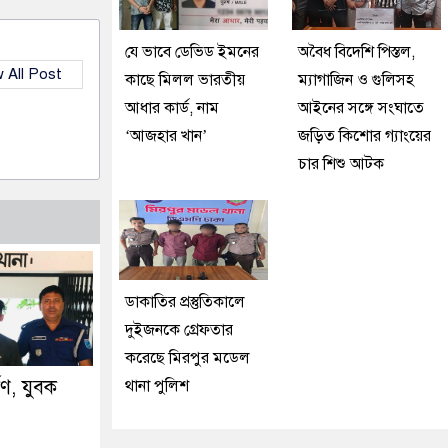
যে ভাবে ডেভিড ইমনের
অবৈধ বিদেশি পিস্তল,
 All Post
কাছে মিলল ভারতীয়
ম্যাগাজিন ও গুলিসহ
আধার কার্ড, নাম
আইনের সঙ্গে সংঘাতে
‘আজহার খান’
জড়িত কিশোর গ্যাংয়ের
চার শিশু আটক
ডাকাতির প্রস্তুতিকালে
দুইজনকে গ্রেফতার
করেছে মিরপুর মডেল
্ষণ, যুবক
থানা পুলিশ