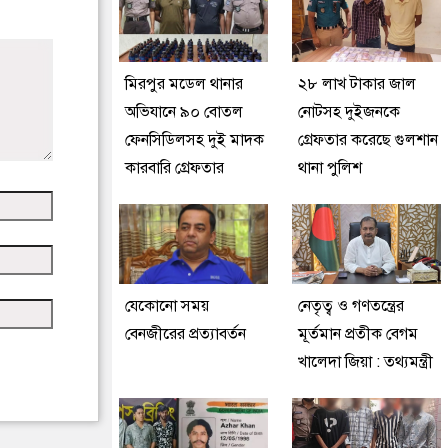
মিরপুর মডেল থানার
২৮ লাখ টাকার জাল
অভিযানে ৯০ বোতল
নোটসহ দুইজনকে
ফেনসিডিলসহ দুই মাদক
গ্রেফতার করেছে গুলশান
কারবারি গ্রেফতার
থানা পুলিশ
যেকোনো সময়
নেতৃত্ব ও গণতন্ত্রের
বেনজীরের প্রত্যাবর্তন
মূর্তমান প্রতীক বেগম
খালেদা জিয়া : তথ্যমন্ত্রী