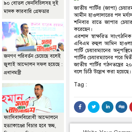
৯০ বোতল ফেনসিডিলসহ দুই
জাতীয় পার্টির (জাপা) চেয
মাদক কারবারি গ্রেফতার
আমীন হাওলাদারের পদ মর্যা
শনিবার রাতে জাপার চেয়ারম্
করেছেন।
এরশাদ স্বাক্ষরিত সাংগঠনিক
এবিএম রুহুল আমিন হাওলাদ
পার্টি চেয়ারম্যানের অনুপস্
জনগণ পরিবর্তন চেয়েছে বলেই
পার্টির চেয়ারম্যানের পরে দ্বিত
জুলাই আন্দোলন সফল হয়েছে :
জাতীয় পার্টির গঠনতন্ত্রের 
বলে চিঠি উল্লেখ করা হয়েছে।
প্রধানমন্ত্রী
Tag :
ফ্যাসিবাদবিরোধী আন্দোলনে
হত্যাকাণ্ডের বিচার হবে স্বচ্ছ,