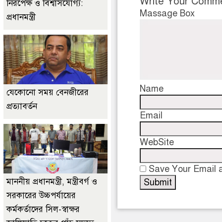
Write Your Comm
নিরপেক্ষ ও বিশ্বাসযোগ্য:
Massage Box
প্রধানমন্ত্রী
Name
যেকোনো সময় বেনজীরের
প্রত্যাবর্তন
Email
WebSite
Save Your Email a
মাননীয় প্রধানমন্ত্রী, মন্ত্রীবর্গ ও
সরকারের উচ্চপর্যায়ের
কর্মকর্তাদের সিল-স্বাক্ষর