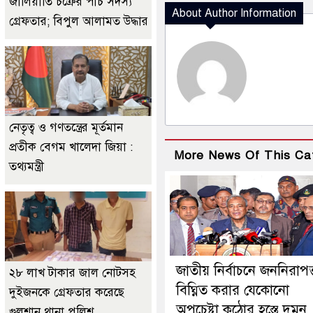
জালিয়াতি চক্রের পাঁচ সদস্য
About Author Information
গ্রেফতার; বিপুল আলামত উদ্ধার
নেতৃত্ব ও গণতন্ত্রের মূর্তমান
প্রতীক বেগম খালেদা জিয়া :
More News Of This Ca
তথ্যমন্ত্রী
জাতীয় নির্বাচনে জননিরাপত্
২৮ লাখ টাকার জাল নোটসহ
বিঘ্নিত করার যেকোনো
দুইজনকে গ্রেফতার করেছে
অপচেষ্টা কঠোর হস্তে দমন
গুলশান থানা পুলিশ