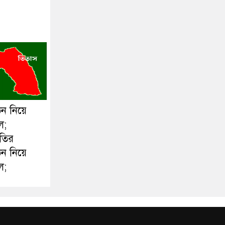
ঠন নিয়ে
ল;
ীতির
ঠন নিয়ে
ল;