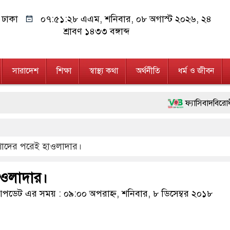
ঢাকা
০৭:৫১:২৮ এএম
, শনিবার, ০৮ অগাস্ট ২০২৬, ২৪
শ্রাবণ ১৪৩৩ বঙ্গাব্দ
সারাদেশ
শিক্ষা
স্বাস্থ্য কথা
অর্থনীতি
ধর্ম ও জীবন
ফ্যাসিবাদবিরোধী আন্দোলনে হত
মাননীয় প্রধানমন্ত্রী, মন্ত
াদের পরেই হাওলাদার।
জনগণ পরিবর্তন চেয়েছে বল
২৮ লাখ টাকার জাল নোটস
াওলাদার।
নেতৃত্ব ও গণতন্ত্রের মূর্তম
ডেট এর সময় : ০৯:০০ অপরাহ্ন, শনিবার, ৮ ডিসেম্বর ২০১৮
অবৈধ বিদেশি পিস্তল, ম্