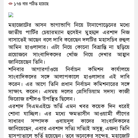
১৭৩ বার পঠিত হয়েছে
প্রধানমন্ত্রী
মিরপুর মডেল থানার অভিযানে ৯০
মহাজোটের আসন ভাগাভাগি নিয়ে টানাপোড়েনের মধ্যে
মাদক কারবারি গ্রেফতার
জাতীয় পার্টির চেয়ারম্যান হুসেইন মুহম্মদ এরশাদ নিজ
বাসাতেই আছেন বলে দাবি করেছেন দলটির মহাসচিব রুহুল
২৮ লাখ টাকার জাল নোটসহ দুইজনক
আমিন হাওলাদার। এটা নিয়ে কোনো বিভ্রান্তি না ছড়িয়ে
প্রয়োজনে সাংবাদিকদের খোঁজ নিয়ে দেখার আহ্বান
থানা পুলিশ
জানিয়েছেন তিনি।
শনিবার আগারগাঁওয়ে নির্বাচন কমিশন কার্যালয়ে
যেকোনো সময় বেনজীরের প্রত্যাবর্ত
সাংবাদিকদের সঙ্গে আলাপকালে হাওলাদার এই দাবি
নেতৃত্ব ও গণতন্ত্রের মূর্তমান প্রতীক 
করেন। এর আগে তিনি প্রধান নির্বাচন কমিশনারের সঙ্গে
সাক্ষাৎ করেন। এসময় দলের প্রেসিডিয়াম সদস্য কাজী
যে ভাবে ডেভিড ইমনের কাছে মিলল 
ফিরোজ রশীদও উপস্থিত ছিলেন।
এরশাদ সিএমএইচে ভর্তি এমন খবর কয়েক দিন ধরেই
‘আজহার খান’
শোনা যাচ্ছিল। এর মধ্যে ক্ষমতাসীন আওয়ামী লীগের
সাধারণ সম্পাদক ওবায়দুল কাদের সাংবাদিকদের
অবৈধ বিদেশি পিস্তল, ম্যাগাজিন ও 
জানিয়েছেন, এবার এরশাদ সত্যি সত্যিই অসুস্থ, এজন্য তিনি
জড়িত কিশোর গ্যাংয়ের চার শিশু আটক
হাসপাতালে ভর্তি হয়েছেন। তবে অনেকের সন্দেহ, মহাজোট