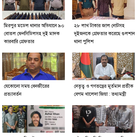
মিরপুর মডেল থানার অভিযানে ৯০
২৮ লাখ টাকার জাল নোটসহ
বোতল ফেনসিডিলসহ দুই মাদক
দুইজনকে গ্রেফতার করেছে গুলশান
কারবারি গ্রেফতার
থানা পুলিশ
যেকোনো সময় বেনজীরের
নেতৃত্ব ও গণতন্ত্রের মূর্তমান প্রতীক
প্রত্যাবর্তন
বেগম খালেদা জিয়া : তথ্যমন্ত্রী