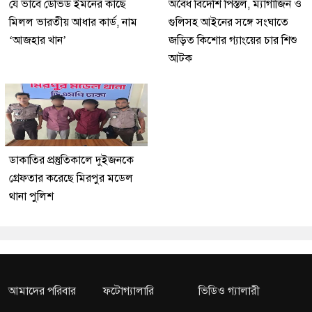
যে ভাবে ডেভিড ইমনের কাছে
অবৈধ বিদেশি পিস্তল, ম্যাগাজিন ও
মিলল ভারতীয় আধার কার্ড, নাম
গুলিসহ আইনের সঙ্গে সংঘাতে
‘আজহার খান’
জড়িত কিশোর গ্যাংয়ের চার শিশু
আটক
ডাকাতির প্রস্তুতিকালে দুইজনকে
গ্রেফতার করেছে মিরপুর মডেল
থানা পুলিশ
আমাদের পরিবার
ফটোগ্যালারি
ভিডিও গ্যালারী