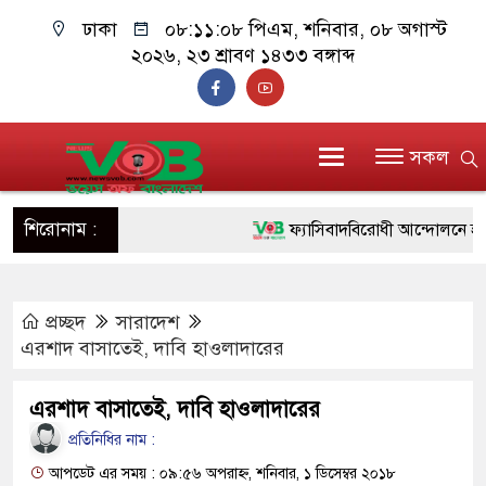
ঢাকা
০৮:১১:০৯ পিএম
, শনিবার, ০৮ অগাস্ট
২০২৬, ২৩ শ্রাবণ ১৪৩৩ বঙ্গাব্দ
সকল
শিরোনাম :
ফ্যাসিবাদবিরোধী আন্দোলনে হত্যাকাণ্ড
ও বিশ্বাসযোগ্য: প্রধানমন্ত্রী
প্রচ্ছদ
সারাদেশ
মাননীয় প্রধানমন্ত্রী, মন্ত্রীবর্গ ও সর
এরশাদ বাসাতেই, দাবি হাওলাদারের
সিল-স্বাক্ষর জালিয়াতি চক্রের পাঁচ সদস্
এরশাদ বাসাতেই, দাবি হাওলাদারের
উদ্ধার
প্রতিনিধির নাম :
জনগণ পরিবর্তন চেয়েছে বলেই জুল
আপডেট এর সময় : ০৯:৫৬ অপরাহ্ন, শনিবার, ১ ডিসেম্বর ২০১৮