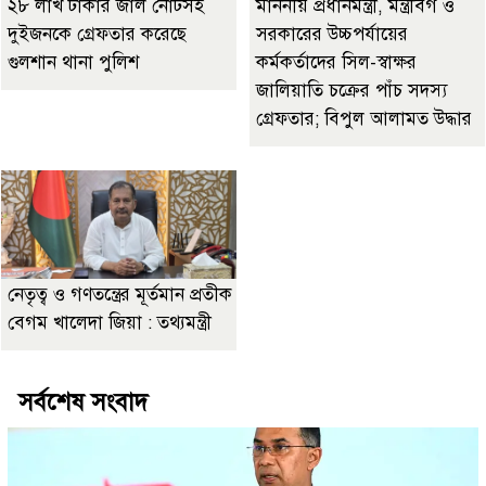
২৮ লাখ টাকার জাল নোটসহ
মাননীয় প্রধানমন্ত্রী, মন্ত্রীবর্গ ও
দুইজনকে গ্রেফতার করেছে
সরকারের উচ্চপর্যায়ের
গুলশান থানা পুলিশ
কর্মকর্তাদের সিল-স্বাক্ষর
জালিয়াতি চক্রের পাঁচ সদস্য
গ্রেফতার; বিপুল আলামত উদ্ধার
নেতৃত্ব ও গণতন্ত্রের মূর্তমান প্রতীক
বেগম খালেদা জিয়া : তথ্যমন্ত্রী
সর্বশেষ সংবাদ