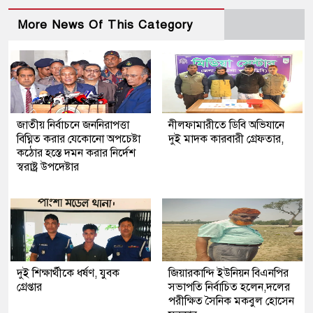
More News Of This Category
জাতীয় নির্বাচনে জননিরাপত্তা
নীলফামারীতে ডিবি অভিযানে
বিঘ্নিত করার যেকোনো অপচেষ্টা
দুই মাদক কারবারী গ্রেফতার,
কঠোর হস্তে দমন করার নির্দেশ
স্বরাষ্ট্র উপদেষ্টার
দুই শিক্ষার্থীকে ধর্ষণ, যুবক
জিয়ারকান্দি ইউনিয়ন বিএনপির
গ্রেপ্তার
সভাপতি নির্বাচিত হলেন,দলের
পরীক্ষিত সৈনিক মকবুল হোসেন