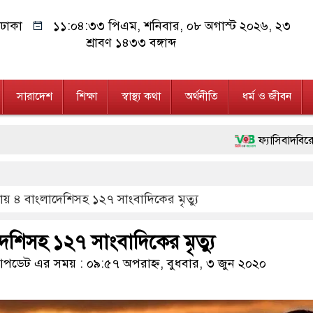
ঢাকা
১১:০৪:৩৪ পিএম
, শনিবার, ০৮ অগাস্ট ২০২৬, ২৩
শ্রাবণ ১৪৩৩ বঙ্গাব্দ
সারাদেশ
শিক্ষা
স্বাস্থ্য কথা
অর্থনীতি
ধর্ম ও জীবন
ফ্যাসিবাদবিরোধী আন্দোলনে হ
মাননীয় প্রধানমন্ত্রী, মন্ত
য় ৪ বাংলাদেশিসহ ১২৭ সাংবাদিকের মৃত্যু
জনগণ পরিবর্তন চেয়েছে বল
২৮ লাখ টাকার জাল নোটস
শিসহ ১২৭ সাংবাদিকের মৃত্যু
নেতৃত্ব ও গণতন্ত্রের মূর্তম
ডেট এর সময় : ০৯:৫৭ অপরাহ্ন, বুধবার, ৩ জুন ২০২০
অবৈধ বিদেশি পিস্তল, ম্