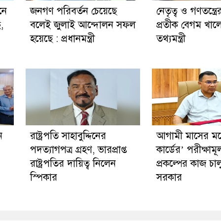
নে
জনগণ পরিবর্তন চেয়েছে
নেতৃত্ব ও গণতন্ত্রে
ছ,
বলেই জুলাই আন্দোলন সফল
প্রতীক বেগম খালে
হয়েছে : প্রধানমন্ত্রী
তথ্যমন্ত্রী
ন
রাষ্ট্রপতি সাহাবুদ্দিনের
আগামী মাসের মধ্য
পদত্যাগপত্র গ্রহণ, ভারপ্রাপ্ত
কার্ডের’ পরীক্ষাম
রাষ্ট্রপতির দায়িত্ব নিলেন
প্রকল্পের কাজ চা
স্পিকার
সরকার