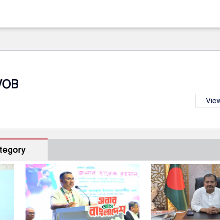
VOB
View
tegory