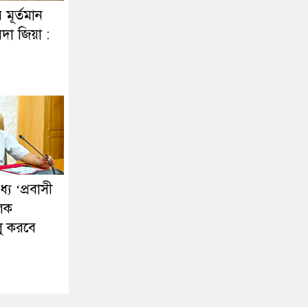
র মূর্তমান
দা জিয়া :
ে ‘প্রবাসী
ূলক
লু করবে