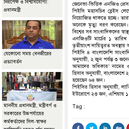
নিরপেক্ষ ও বিশ্বাসযোগ্য:
জেনেভা-ভিত্তিক এনজিও প্রেস 
প্রধানমন্ত্রী
পিইসি মহাসচিব ব্লেইস লে
নিয়োজিত থাকতে হচ্ছে। তারা 
অনেকে মৃত্যু বরণ করেছেন। 
বিশ্বের সব সাংবাদিকদের স্বাস্থ
এনজিওটি মার্চের ১ তারিখ 
তৃতীয়াংশ দায়িত্বরত অবস্থায় 
পিইসি ৪ বাংলাদেশি সাংবাদ
যেকোনো সময় বেনজীরের
অনুযায়ী, ২ জুন পর্যন্ত ৩ 
প্রত্যাবর্তন
আমাদের অধিকার’ নামের ওই 
হিসাব অনুযায়ী, বাংলাদেশে ২
হয়েছেন ৬৪ জন।
পিইসির হিসাব অনুযায়ী, লা
ইউরোপে ২৩ জন, এশিয়ায় ১৭
মাননীয় প্রধানমন্ত্রী, মন্ত্রীবর্গ ও
Tag :
সরকারের উচ্চপর্যায়ের
কর্মকর্তাদের সিল-স্বাক্ষর