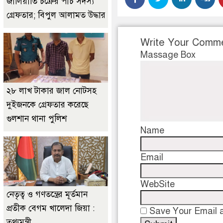
জালিয়াতি চক্রের পাঁচ সদস্য
গ্রেফতার; বিপুল আলামত উদ্ধার
Write Your Comm
Massage Box
২৮ লাখ টাকার জাল নোটসহ
দুইজনকে গ্রেফতার করেছে
গুলশান থানা পুলিশ
Name
Email
WebSite
নেতৃত্ব ও গণতন্ত্রের মূর্তমান
প্রতীক বেগম খালেদা জিয়া :
Save Your Email a
তথ্যমন্ত্রী