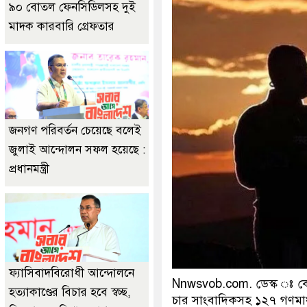
৯০ বোতল ফেনসিডিলসহ দুই
মাদক কারবারি গ্রেফতার
জনগণ পরিবর্তন চেয়েছে বলেই
জুলাই আন্দোলন সফল হয়েছে :
প্রধানমন্ত্রী
ফ্যাসিবাদবিরোধী আন্দোলনে
Nnwsvob.com. ডেস্ক ঃ কোভ
হত্যাকাণ্ডের বিচার হবে স্বচ্ছ,
চার সাংবাদিকসহ ১২৭ গণমাধ্য