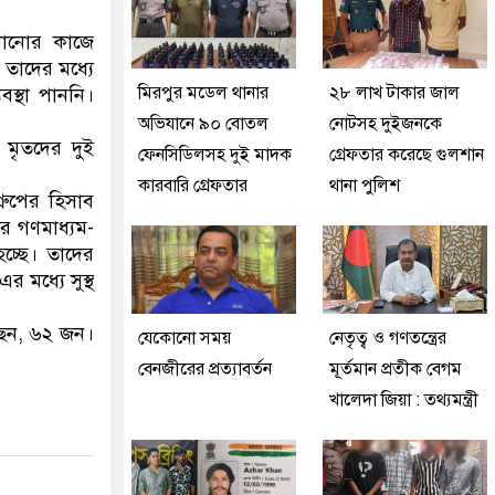
ানানোর কাজে
 তাদের মধ্যে
মিরপুর মডেল থানার
২৮ লাখ টাকার জাল
বস্থা পাননি।
অভিযানে ৯০ বোতল
নোটসহ দুইজনকে
 মৃতদের দুই
ফেনসিডিলসহ দুই মাদক
গ্রেফতার করেছে গুলশান
কারবারি গ্রেফতার
থানা পুলিশ
রুপের হিসাব
ের গণমাধ্যম-
চ্ছে। তাদের
 মধ্যে সুস্থ
ছেন, ৬২ জন।
যেকোনো সময়
নেতৃত্ব ও গণতন্ত্রের
বেনজীরের প্রত্যাবর্তন
মূর্তমান প্রতীক বেগম
খালেদা জিয়া : তথ্যমন্ত্রী