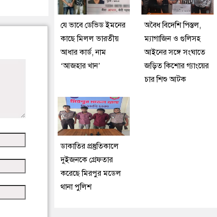
যে ভাবে ডেভিড ইমনের
অবৈধ বিদেশি পিস্তল,
কাছে মিলল ভারতীয়
ম্যাগাজিন ও গুলিসহ
আধার কার্ড, নাম
আইনের সঙ্গে সংঘাতে
‘আজহার খান’
জড়িত কিশোর গ্যাংয়ের
চার শিশু আটক
ডাকাতির প্রস্তুতিকালে
দুইজনকে গ্রেফতার
করেছে মিরপুর মডেল
থানা পুলিশ