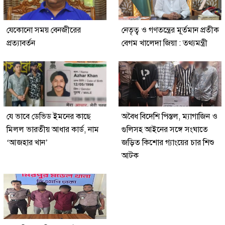
যেকোনো সময় বেনজীরের
নেতৃত্ব ও গণতন্ত্রের মূর্তমান প্রতীক
প্রত্যাবর্তন
বেগম খালেদা জিয়া : তথ্যমন্ত্রী
যে ভাবে ডেভিড ইমনের কাছে
অবৈধ বিদেশি পিস্তল, ম্যাগাজিন ও
মিলল ভারতীয় আধার কার্ড, নাম
গুলিসহ আইনের সঙ্গে সংঘাতে
‘আজহার খান’
জড়িত কিশোর গ্যাংয়ের চার শিশু
আটক