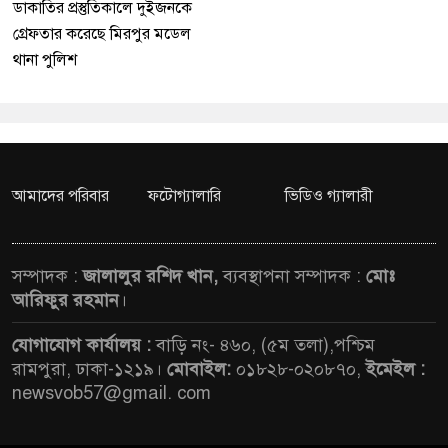
ডাকাতির প্রস্তুতিকালে দুইজনকে
গ্রেফতার করেছে মিরপুর মডেল
থানা পুলিশ
আমাদের পরিবার
ফটোগ্যালারি
ভিডিও গ্যালারী
সম্পাদক :
জালালুর রশিদ খান,
ব্যবস্থাপনা সম্পাদক :
মোঃ
আরিফুর রহমান
।
যোগাযোগ কার্যালয় :
বাড়ি নং- ৪৬০, (৫ম তলা),পশ্চিম
রামপুরা, ঢাকা-১২১৯।
মোবাইল:
০১৮২৮-০২০৮৭০,
ইমেইল :
newsvob57@gmail. com