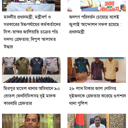
মাননীয় প্রধানমন্ত্রী, মন্ত্রীবর্গ ও
জনগণ পরিবর্তন চেয়েছে বলেই
সরকারের উচ্চপর্যায়ের কর্মকর্তাদের
জুলাই আন্দোলন সফল হয়েছে :
সিল-স্বাক্ষর জালিয়াতি চক্রের পাঁচ
প্রধানমন্ত্রী
সদস্য গ্রেফতার; বিপুল আলামত
উদ্ধার
মিরপুর মডেল থানার অভিযানে ৯০
২৮ লাখ টাকার জাল নোটসহ
বোতল ফেনসিডিলসহ দুই মাদক
দুইজনকে গ্রেফতার করেছে গুলশান
কারবারি গ্রেফতার
থানা পুলিশ