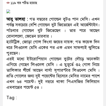
১১৯ বার পঠিত হয়েছে
প্রধানমন্ত্রী
মিরপুর মডেল থানার অভিযান
আবু তালহা :
গত বছরের গোল্ডেন বুটও পান মেসি। এখন
মাদক কারবারি গ্রেফতার
পর্যন্ত সবচেয়ে বেশি গোল্ডেন বুট জিতেছেন এই আর্জেন্টাইন।
পাঁচবার গোল্ডেন বুট জিতেছেন । তার পরে আছেন
২৮ লাখ টাকার জাল নোটসহ দ
রোনালদো, জেতেন চারবার ।
হ্যাটট্রিক, জোড়া গোল কিংবা জয়ের নায়ক; গত কয়েক দিন
থানা পুলিশ
ধরে লিওনেল মেসি একের পর এক এমন সাফল্যই ঝুলিতে
পুরছেন।
যেকোনো সময় বেনজীরের প্রত্য
এরই মধ্যে ইউরোপিয়ান গোল্ডেন বুটের দৌড়ে অনেকটা
নেতৃত্ব ও গণতন্ত্রের মূর্তমান প
এগিয়ে গেছেন লিওনেল মেসি । এ মুহূর্তে ৩২ গোল নিয়ে
তালিকার শীর্ষে আছেন বার্সা সুপারস্টার লিওনেল মেসি ।
যে ভাবে ডেভিড ইমনের কাছে 
প্রতি গোলের জন্য দুই পয়েন্টের হিসেবে মেসির নামের পাশে
এখন ৬৪ পয়েন্ট। দুই নম্বরে থাকা পিএসজির কিলিয়ান
‘আজহার খান’
এমবাপ্পের পয়েন্ট ৫৪ ।
অবৈধ বিদেশি পিস্তল, ম্যাগাজ
Tag :
জড়িত কিশোর গ্যাংয়ের চার শিশু 