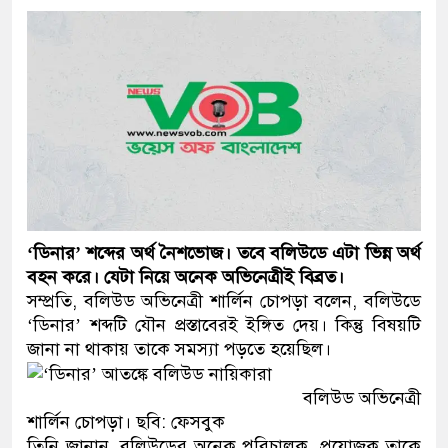
প্রধানমন্ত্রী
মিরপুর মডেল থানার অভিযানে
মাদক কারবারি গ্রেফতার
২৮ লাখ টাকার জাল নোটসহ দু
থানা পুলিশ
যেকোনো সময় বেনজীরের প্রত্যা
‘ডিনার’ শব্দের অর্থ নৈশভোজ। তবে বলিউডে এটা ভিন্ন অর্থ
নেতৃত্ব ও গণতন্ত্রের মূর্তমান প্র
বহন করে। যেটা নিয়ে অনেক অভিনেত্রীই বিব্রত।
সম্প্রতি, বলিউড অভিনেত্রী শার্লিন চোপড়া বলেন, বলিউডে
যে ভাবে ডেভিড ইমনের কাছে ম
‘ডিনার’ শব্দটি যৌন প্রস্তাবেরই ইঙ্গিত দেয়। কিন্তু বিষয়টি
জানা না থাকায় তাকে সমস্যা পড়তে হয়েছিল।
‘আজহার খান’
অবৈধ বিদেশি পিস্তল, ম্যাগাজি
বলিউড অভিনেত্রী
শার্লিন চোপড়া। ছবি: ফেসবুক
জড়িত কিশোর গ্যাংয়ের চার শিশু আ
তিনি জানান, বলিউডের অনেক পরিচালক, প্রযোজক তাকে