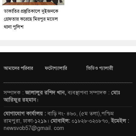
ডাকাতির প্রস্তুতিকালে দুইজনকে
গ্রেফতার করেছে মিরপুর মডেল
থানা পুলিশ
আমাদের পরিবার
ফটোগ্যালারি
ভিডিও গ্যালারী
সম্পাদক :
জালালুর রশিদ খান,
ব্যবস্থাপনা সম্পাদক :
মোঃ
আরিফুর রহমান
।
যোগাযোগ কার্যালয় :
বাড়ি নং- ৪৬০, (৫ম তলা),পশ্চিম
রামপুরা, ঢাকা-১২১৯।
মোবাইল:
০১৮২৮-০২০৮৭০,
ইমেইল :
newsvob57@gmail. com