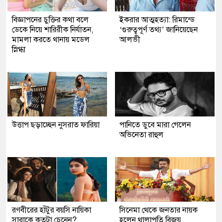
বিজ্ঞাপনের চুক্তির কথা বলে
ইকরার আত্মহত্যা: রিমান্ডে
ডেকে নিয়ে শারিরীক নির্যাতন,
‘গুরুত্বপূর্ণ তথ্য’ জানিয়েছেন
মামলা করতে থানায় মডেল
আলভী
স্নিগ্ধা
উত্তাপ ছড়াচ্ছেন নুসরাত ফারিয়া
পানিতে ডুবে মারা গেলেন
অভিনেতা রাহুল
রণবীরের হাঁটুর বয়সি নায়িকা
সিনেমা থেকে জনতার নায়ক
সারাকে কতটা চেনেন?
হলেন থালাপতি বিজয়