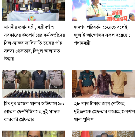
মাননীয় প্রধানমন্ত্রী, মন্ত্রীবর্গ ও
জনগণ পরিবর্তন চেয়েছে বলেই
সরকারের উচ্চপর্যায়ের কর্মকর্তাদের
জুলাই আন্দোলন সফল হয়েছে :
সিল-স্বাক্ষর জালিয়াতি চক্রের পাঁচ
প্রধানমন্ত্রী
সদস্য গ্রেফতার; বিপুল আলামত
উদ্ধার
মিরপুর মডেল থানার অভিযানে ৯০
২৮ লাখ টাকার জাল নোটসহ
বোতল ফেনসিডিলসহ দুই মাদক
দুইজনকে গ্রেফতার করেছে গুলশান
কারবারি গ্রেফতার
থানা পুলিশ