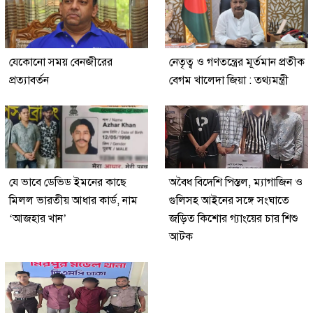
যেকোনো সময় বেনজীরের
নেতৃত্ব ও গণতন্ত্রের মূর্তমান প্রতীক
প্রত্যাবর্তন
বেগম খালেদা জিয়া : তথ্যমন্ত্রী
যে ভাবে ডেভিড ইমনের কাছে
অবৈধ বিদেশি পিস্তল, ম্যাগাজিন ও
মিলল ভারতীয় আধার কার্ড, নাম
গুলিসহ আইনের সঙ্গে সংঘাতে
‘আজহার খান’
জড়িত কিশোর গ্যাংয়ের চার শিশু
আটক