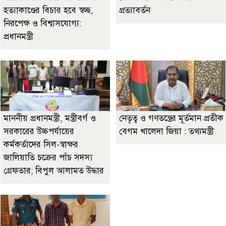
হত্যাকাণ্ডের বিচার হবে স্বচ্ছ,
প্রত্যাবর্তন
নিরপেক্ষ ও বিশ্বাসযোগ্য:
প্রধানমন্ত্রী
মাননীয় প্রধানমন্ত্রী, মন্ত্রীবর্গ ও
নেতৃত্ব ও গণতন্ত্রের মূর্তমান প্রতীক
সরকারের উচ্চপর্যায়ের
বেগম খালেদা জিয়া : তথ্যমন্ত্রী
কর্মকর্তাদের সিল-স্বাক্ষর
জালিয়াতি চক্রের পাঁচ সদস্য
গ্রেফতার; বিপুল আলামত উদ্ধার