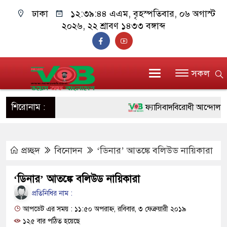
ঢাকা
১২:৩৯:৪৪ এএম
, বৃহস্পতিবার, ০৬ অগাস্ট
২০২৬, ২২ শ্রাবণ ১৪৩৩ বঙ্গাব্দ
সকল
শিরোনাম :
ফ্যাসিবাদবিরোধী আন্দোলনে হত্যাক
ও বিশ্বাসযোগ্য: প্রধানমন্ত্রী
প্রচ্ছদ
বিনোদন
‘ডিনার’ আতঙ্কে বলিউড নায়িকারা
মাননীয় প্রধানমন্ত্রী, মন্ত্রীবর্গ 
সিল-স্বাক্ষর জালিয়াতি চক্রের পাঁচ 
‘ডিনার’ আতঙ্কে বলিউড নায়িকারা
উদ্ধার
প্রতিনিধির নাম :
আপডেট এর সময় : ১১:৫০ অপরাহ্ন, রবিবার, ৩ ফেব্রুয়ারী ২০১৯
জনগণ পরিবর্তন চেয়েছে বলেই
১২৫ বার পঠিত হয়েছে