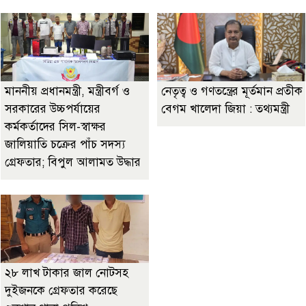
মাননীয় প্রধানমন্ত্রী, মন্ত্রীবর্গ ও
নেতৃত্ব ও গণতন্ত্রের মূর্তমান প্রতীক
সরকারের উচ্চপর্যায়ের
বেগম খালেদা জিয়া : তথ্যমন্ত্রী
কর্মকর্তাদের সিল-স্বাক্ষর
জালিয়াতি চক্রের পাঁচ সদস্য
গ্রেফতার; বিপুল আলামত উদ্ধার
২৮ লাখ টাকার জাল নোটসহ
দুইজনকে গ্রেফতার করেছে