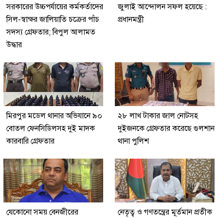
সরকারের উচ্চপর্যায়ের কর্মকর্তাদের
জুলাই আন্দোলন সফল হয়েছে :
সিল-স্বাক্ষর জালিয়াতি চক্রের পাঁচ
প্রধানমন্ত্রী
সদস্য গ্রেফতার; বিপুল আলামত
উদ্ধার
মিরপুর মডেল থানার অভিযানে ৯০
২৮ লাখ টাকার জাল নোটসহ
বোতল ফেনসিডিলসহ দুই মাদক
দুইজনকে গ্রেফতার করেছে গুলশান
কারবারি গ্রেফতার
থানা পুলিশ
যেকোনো সময় বেনজীরের
নেতৃত্ব ও গণতন্ত্রের মূর্তমান প্রতীক