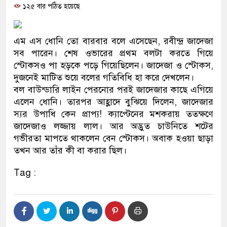
১২৫ বার পঠিত হয়েছে
প্রধানমন্ত্রী
মিরপুর মডেল থানার অভিযানে ৯০ ব
এম এস ধোনি তো বারবার বলে এসেছেন, রবীন্দ্র জাদেজা
মাদক কারবারি গ্রেফতার
সব পারেন। শেষ ওভারের প্রথম বলটা করতে গিয়ে
স্টোকসও পা হড়কে পড়ে গিয়েছিলেন। জাদেজা ও স্টোকস,
২৮ লাখ টাকার জাল নোটসহ দুইজনকে 
দুজনেই মাটিত শুয়ে বলের গতিবিধি হা করে দেখলেন।
বল বাউন্ডারি লাইন পেরনোর পরই জাদেজার কাছে এগিয়ে
থানা পুলিশ
এলেন ধোনি। তারপর আহ্লাদে বুঝিয়ে দিলেন, জাদেজার
স্যর উপাধি কেন প্রাপ্য! ক্যাপ্টেনের মশকরায় ততক্ষণে
যেকোনো সময় বেনজীরের প্রত্যাবর্তন
জাদেজাও লজ্জায় লাল। আর অদ্ভুত চাউনিতে শটের
নেতৃত্ব ও গণতন্ত্রের মূর্তমান প্রতীক বেগ
গভীরতা মাপতে থাকলেন বেন স্টোকস। অবাক হওয়া ছাড়া
তখন আর তাঁর কী বা করার ছিল।
যে ভাবে ডেভিড ইমনের কাছে মিলল ভা
Tag :
‘আজহার খান’
অবৈধ বিদেশি পিস্তল, ম্যাগাজিন ও গু
জড়িত কিশোর গ্যাংয়ের চার শিশু আটক