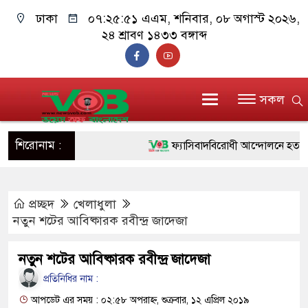
ঢাকা
০৭:২৫:৫২ এএম
, শনিবার, ০৮ অগাস্ট ২০২৬,
২৪ শ্রাবণ ১৪৩৩ বঙ্গাব্দ
সকল
শিরোনাম :
ফ্যাসিবাদবিরোধী আন্দোলনে হত্যাকাণ্ডের
ও বিশ্বাসযোগ্য: প্রধানমন্ত্রী
প্রচ্ছদ
খেলাধুলা
মাননীয় প্রধানমন্ত্রী, মন্ত্রীবর্গ ও সরকার
নতুন শটের আবিষ্কারক রবীন্দ্র জাদেজা
সিল-স্বাক্ষর জালিয়াতি চক্রের পাঁচ সদস্য 
নতুন শটের আবিষ্কারক রবীন্দ্র জাদেজা
উদ্ধার
প্রতিনিধির নাম :
জনগণ পরিবর্তন চেয়েছে বলেই জুলাই
আপডেট এর সময় : ০২:৫৮ অপরাহ্ন, শুক্রবার, ১২ এপ্রিল ২০১৯