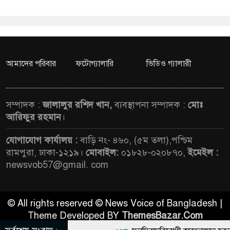
আমাদের পরিবার
ফটোগ্যালারি
ভিডিও গ্যালারী
সম্পাদক :
জালালুর রশিদ খান,
ব্যবস্থাপনা সম্পাদক :
মোঃ
আরিফুর রহমান
।
যোগাযোগ কার্যালয় :
বাড়ি নং- ৪৬০, (৫ম তলা),পশ্চিম
রামপুরা, ঢাকা-১২১৯।
মোবাইল:
০১৮২৮-০২০৮৭০,
ইমেইল :
newsvob57@gmail. com
© All rights reserved © News Voice of Bangladesh |
Theme Developed BY
ThemesBazar.Com