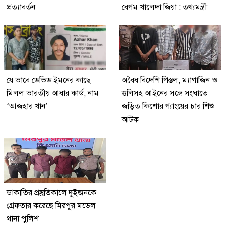
প্রত্যাবর্তন
বেগম খালেদা জিয়া : তথ্যমন্ত্রী
যে ভাবে ডেভিড ইমনের কাছে
অবৈধ বিদেশি পিস্তল, ম্যাগাজিন ও
মিলল ভারতীয় আধার কার্ড, নাম
গুলিসহ আইনের সঙ্গে সংঘাতে
‘আজহার খান’
জড়িত কিশোর গ্যাংয়ের চার শিশু
আটক
ডাকাতির প্রস্তুতিকালে দুইজনকে
গ্রেফতার করেছে মিরপুর মডেল
থানা পুলিশ