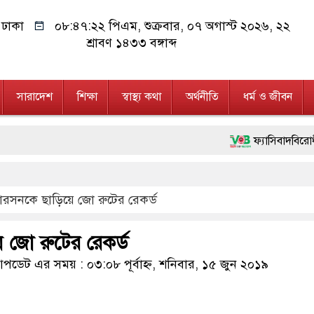
ঢাকা
০৮:৪৭:২২ পিএম
, শুক্রবার, ০৭ অগাস্ট ২০২৬, ২২
শ্রাবণ ১৪৩৩ বঙ্গাব্দ
সারাদেশ
শিক্ষা
স্বাস্থ্য কথা
অর্থনীতি
ধর্ম ও জীবন
ফ্যাসিবাদবিরোধী আন্দোলনে হত্
মাননীয় প্রধানমন্ত্রী, মন্ত্
ারসনকে ছাড়িয়ে জো রুটের রেকর্ড
জনগণ পরিবর্তন চেয়েছে বলে
২৮ লাখ টাকার জাল নোটসহ
 জো রুটের রেকর্ড
নেতৃত্ব ও গণতন্ত্রের মূর্তমা
ডেট এর সময় : ০৩:০৮ পূর্বাহ্ন, শনিবার, ১৫ জুন ২০১৯
অবৈধ বিদেশি পিস্তল, ম্য