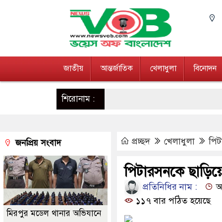
জাতীয়
আন্তর্জাতিক
খেলাধুলা
বিনোদন
শিরোনাম :
প্রচ্ছদ
খেলাধুলা
পিট
জনপ্রিয় সংবাদ
পিটারসনকে ছাড়িয়ে
প্রতিনিধির নাম :
আপ
১১৭ বার পঠিত হয়েছে
মিরপুর মডেল থানার অভিযানে