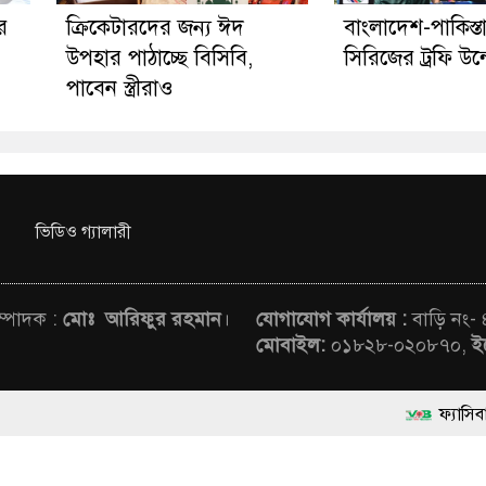
র
ক্রিকেটারদের জন্য ঈদ
বাংলাদেশ-পাকিস্
উপহার পাঠাচ্ছে বিসিবি,
সিরিজের ট্রফি উন
পাবেন স্ত্রীরাও
ভিডিও গ্যালারী
সম্পাদক :
মোঃ আরিফুর রহমান
।
যোগাযোগ কার্যালয় :
বাড়ি নং-
মোবাইল:
০১৮২৮-০২০৮৭০,
ই
ফ্যাসিবাদবিরোধী আন্দোলন
rved © News Voice of Bangladesh | Theme Developed BY
মাননীয় প্রধানমন্ত্রী, 