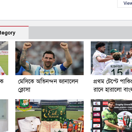
View
tegory
িক
মেসিকে অভিনন্দন জানালেন
প্রথম টেস্টে পাকি
ক্লোসা
রানে হারালো বা