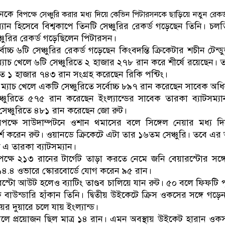
ডাকাতির প্রস্তুতিকালে দু
সনকে
বিপক্ষে সেঞ্চুরি করার মধ্য দিয়ে কেভিন পিটারসনকে ছাড়িয়ে নতুন রেক
সম্যান হিসেবে বিশ্বকাপে তিনটি সেঞ্চুরির রেকর্ড গড়েছেন তিনি। চলত
ঞ্চুরির রেকর্ড গড়েছিলেন পিটারসন।
োচ্চ ৬টি সেঞ্চুরির রেকর্ড গড়েছেন কিংবদন্তি ক্রিকেটার শচীন টেন্
 ৪৫ ম্যাচ খেলে ৬টি সেঞ্চুরিতে ২ হাজার ২৭৮ রান করে শীর্ষে রয়েছেন।
িতে ১ হাজার ৭৪৩ রান সংগ্রহ করেছেন রিকি পন্টিং।
১ ম্যাচ খেলে একটি সেঞ্চুরিতে সর্বোচ্চ ৮৯৭ রান করেছেন সাবেক অধি
ঞ্চুরিতে ৫৭৫ রান করেছেন ইংল্যান্ডের সাবেক তারকা ব্যাটসম্য
 সেঞ্চুরিতে ৪৮১ রান করেছেন জো রুট।
 বিপক্ষে সাউদাম্পটনে ওশান থমাসের বলে সিঙ্গেল নেয়ার মধ্য 
র্শ করেন রুট। ওয়ানডে ক্রিকেটে এটা তার ১৬তম সেঞ্চুরি। তবে এর
 এ তারকা ব্যাটসম্যান।
িপক্ষে ২১৩ রানের টার্গেট তাড়া করতে নেমে জনি বেয়ারস্টোর সঙ্গে
 ১৪.৪ ওভারে স্কোরবোর্ডে যোগ করেন ৯৫ রান।
রস্টো আউট হলেও ব্যাটিং তাণ্ডব চালিয়ে যান রুট। ৫০ বলে ফিফটি প
 বাউন্ডারি হাঁকান তিনি। দ্বিতীয় উইকেটে ক্রিস ওকসের সঙ্গে গড়
র দুয়ারে চলে যায় ইংল্যান্ড।
লে প্রয়োজন ছিল মাত্র ১৪ রান। এমন অবস্থায় উইকেট হারান ও