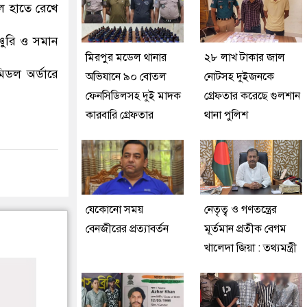
ল হাতে রেখে
্চুরি ও সমান
মিরপুর মডেল থানার
২৮ লাখ টাকার জাল
িডল অর্ডারে
অভিযানে ৯০ বোতল
নোটসহ দুইজনকে
ফেনসিডিলসহ দুই মাদক
গ্রেফতার করেছে গুলশান
কারবারি গ্রেফতার
থানা পুলিশ
যেকোনো সময়
নেতৃত্ব ও গণতন্ত্রের
বেনজীরের প্রত্যাবর্তন
মূর্তমান প্রতীক বেগম
খালেদা জিয়া : তথ্যমন্ত্রী