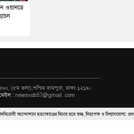
তান ওয়ানডে
্মোচন
 ৪৬০, (৫ম তলা),পশ্চিম রামপুরা, ঢাকা-১২১৯।
মেইল :
newsvob57@gmail. com
ে হত্যাকাণ্ডের বিচার হবে স্বচ্ছ, নিরপেক্ষ ও বিশ্বাসযোগ্য: প্রধানমন্ত্রী
ThemesBazar.Com
মন্ত্রীবর্গ ও সরকারের উচ্চপর্যায়ের কর্মকর্তাদের সিল-স্বাক্ষর জালিয়াতি চক্রের প