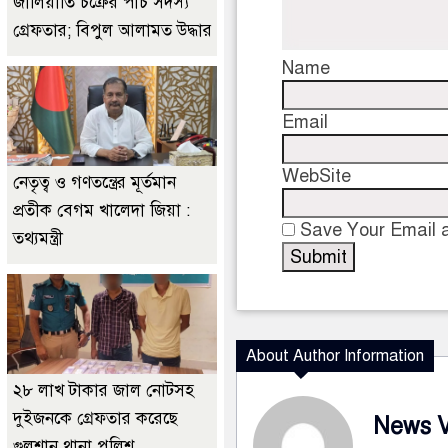
জালিয়াতি চক্রের পাঁচ সদস্য
গ্রেফতার; বিপুল আলামত উদ্ধার
Name
Email
WebSite
নেতৃত্ব ও গণতন্ত্রের মূর্তমান
প্রতীক বেগম খালেদা জিয়া :
Save Your Email a
তথ্যমন্ত্রী
About Author Information
২৮ লাখ টাকার জাল নোটসহ
দুইজনকে গ্রেফতার করেছে
News 
গুলশান থানা পুলিশ