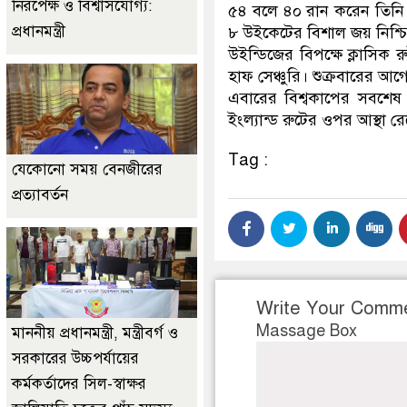
নিরপেক্ষ ও বিশ্বাসযোগ্য:
৫৪ বলে ৪০ রান করেন তিনি।
প্রধানমন্ত্রী
৮ উইকেটের বিশাল জয় নিশ্চ
উইন্ডিজের বিপক্ষে ক্লাসিক 
হাফ সেঞ্চুরি। শুক্রবারের আ
এবারের বিশ্বকাপের সবশেষ
ইংল্যান্ড রুটের ওপর আস্থা 
Tag :
যেকোনো সময় বেনজীরের
প্রত্যাবর্তন
Write Your Comm
Massage Box
মাননীয় প্রধানমন্ত্রী, মন্ত্রীবর্গ ও
সরকারের উচ্চপর্যায়ের
কর্মকর্তাদের সিল-স্বাক্ষর