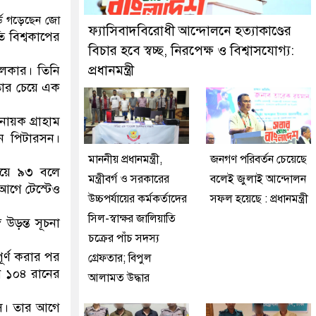
ইজনকে গ্রেফতার করেছে মিরপুর মডেল থানা পুলিশ
র্ড গড়েছেন জো
ফ্যাসিবাদবিরোধী আন্দোলনে হত্যাকাণ্ডের
ি বিশ্বকাপের
বিচার হবে স্বচ্ছ, নিরপেক্ষ ও বিশ্বাসযোগ্য:
প্রধানমন্ত্রী
ডুলকার। তিনি
 তার চেয়ে এক
নায়ক গ্রাহাম
ান পিটারসন।
মাননীয় প্রধানমন্ত্রী,
জনগণ পরিবর্তন চেয়েছে
দিয়ে ৯৩ বলে
মন্ত্রীবর্গ ও সরকারের
বলেই জুলাই আন্দোলন
 আগে টেস্টেও
উচ্চপর্যায়ের কর্মকর্তাদের
সফল হয়েছে : প্রধানমন্ত্রী
সিল-স্বাক্ষর জালিয়াতি
 উড়ন্ত সূচনা
চক্রের পাঁচ সদস্য
ূর্ণ করার পর
গ্রেফতার; বিপুল
েন ১০৪ রানের
আলামত উদ্ধার
কস। তার আগে