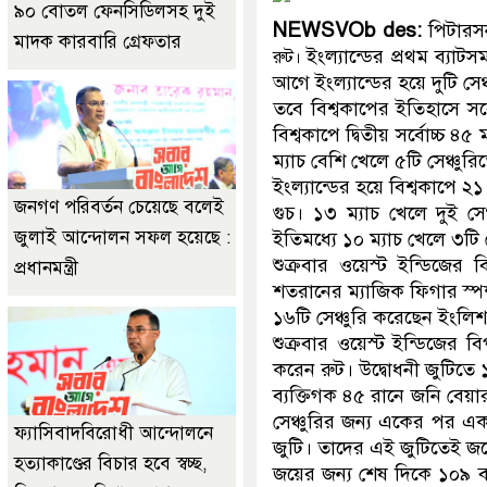
৯০ বোতল ফেনসিডিলসহ দুই
NEWSVOb des:
পিটার
মাদক কারবারি গ্রেফতার
ইংল্যান্ডের প্রথম ব্যাট
রুট।
আগে ইংল্যান্ডের হয়ে দুটি সে
তবে বিশ্বকাপের ইতিহাসে সর্ব
বিশ্বকাপে দ্বিতীয় সর্বোচ্চ
ম্যাচ বেশি খেলে ৫টি সেঞ্চুর
ইংল্যান্ডের হয়ে বিশ্বকাপে ২
জনগণ পরিবর্তন চেয়েছে বলেই
গুচ। ১৩ ম্যাচ খেলে দুই সে
জুলাই আন্দোলন সফল হয়েছে :
ইতিমধ্যে ১০ ম্যাচ খেলে ৩টি
শুক্রবার ওয়েস্ট ইন্ডিজের
প্রধানমন্ত্রী
শতরানের ম্যাজিক ফিগার স্প
১৬টি সেঞ্চুরি করেছেন ইংলিশ
শুক্রবার ওয়েস্ট ইন্ডিজের ব
করেন রুট। উদ্বোধনী জুটিতে
ব্যক্তিগক ৪৫ রানে জনি বেয়া
সেঞ্চুরির জন্য একের পর এক
ফ্যাসিবাদবিরোধী আন্দোলনে
জুটি। তাদের এই জুটিতেই জয়ে
হত্যাকাণ্ডের বিচার হবে স্বচ্ছ,
জয়ের জন্য শেষ দিকে ১০৯ ব