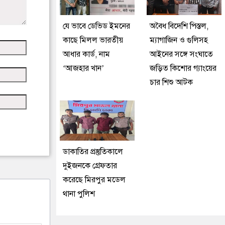
যে ভাবে ডেভিড ইমনের
অবৈধ বিদেশি পিস্তল,
কাছে মিলল ভারতীয়
ম্যাগাজিন ও গুলিসহ
আধার কার্ড, নাম
আইনের সঙ্গে সংঘাতে
‘আজহার খান’
জড়িত কিশোর গ্যাংয়ের
চার শিশু আটক
ডাকাতির প্রস্তুতিকালে
দুইজনকে গ্রেফতার
করেছে মিরপুর মডেল
থানা পুলিশ