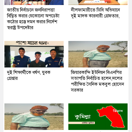
জাতীয় নির্বাচনে জননিরাপত্তা
নীলফামারীতে ডিবি অভিযানে
বিঘ্নিত করার যেকোনো অপচেষ্টা
দুই মাদক কারবারী গ্রেফতার,
কঠোর হস্তে দমন করার নির্দেশ
স্বরাষ্ট্র উপদেষ্টার
দুই শিক্ষার্থীকে ধর্ষণ, যুবক
জিয়ারকান্দি ইউনিয়ন বিএনপির
গ্রেপ্তার
সভাপতি নির্বাচিত হলেন,দলের
পরীক্ষিত সৈনিক মকবুল হোসেন
সরকার