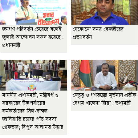
জনগণ পরিবর্তন চেয়েছে বলেই
যেকোনো সময় বেনজীরের
জুলাই আন্দোলন সফল হয়েছে :
প্রত্যাবর্তন
প্রধানমন্ত্রী
মাননীয় প্রধানমন্ত্রী, মন্ত্রীবর্গ ও
নেতৃত্ব ও গণতন্ত্রের মূর্তমান প্রতীক
সরকারের উচ্চপর্যায়ের
বেগম খালেদা জিয়া : তথ্যমন্ত্রী
কর্মকর্তাদের সিল-স্বাক্ষর
জালিয়াতি চক্রের পাঁচ সদস্য
গ্রেফতার; বিপুল আলামত উদ্ধার