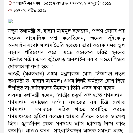
আপডেট এর সময় : ০৫:৩৭ অপরাহ্ন, মঙ্গলবার, ৮ জানুয়ারী ২০১৯
প্রধানমন্ত্রী
১০৭ বার পঠিত হয়েছে
মিরপুর মডেল থানার অভিযানে ৯০
মাদক কারবারি গ্রেফতার
নতুন তথ্যমন্ত্রী ড. হাছান মাহমুদ বলেছেন, ‘শপথ নেয়ার পর
অনেক সাংবাদিক প্রশ্ন করেছিলেন, অনেক ভুঁইফোড়
২৮ লাখ টাকার জাল নোটসহ দুইজনক
অনলাইন সংবাদমাধ্যম তৈরি হয়েছে। তারা অনেক সময় ভুল
সংবাদ পরিবেশন করে। এতে অনেকের চরিত্র হননের
থানা পুলিশ
ঘটনাও ঘটে। এসব ভুঁইফোড় অনলাইন সবার সহযোগিতায়
মোকাবেলা করা হবে।’
যেকোনো সময় বেনজীরের প্রত্যাবর্ত
আজই (মঙ্গলবার) প্রথম মন্ত্রণালয়ে যোগ দিয়েছেন নতুন
নেতৃত্ব ও গণতন্ত্রের মূর্তমান প্রতীক 
তথ্যমন্ত্রী ড. হাছান মাহমুদ। প্রথম দিনই কর্মস্থলে যোগ দিয়ে
উপস্থিত সাংবাদিকদের উদ্দেশ্যে তিনি এসব কথা বলেন।
যে ভাবে ডেভিড ইমনের কাছে মিলল 
এসময় তথ্যমন্ত্রী বলেন, ‘রাষ্ট্রের চতুর্থ অঙ্গ হচ্ছে গণমাধ্যম।
গণমাধ্যম সমাজের দর্পণ। সমাজের সব চিত্র দেখায়
‘আজহার খান’
গণমাধ্যম। সমাজকে সঠিক খাতে প্রবাহিত করতে
গণমাধ্যমের ভূমিকা রয়েছে। আমার জীবনে অনেক চ্যালেঞ্জ
অবৈধ বিদেশি পিস্তল, ম্যাগাজিন ও
ছিল। স্কুলজীবন থেকে সবসময় আমি চ্যালেঞ্জ নিয়ে কাজ
জড়িত কিশোর গ্যাংয়ের চার শিশু আটক
করেছি। আজও করব। সাংবাদিকদের অনেক সমস্যা আছে।