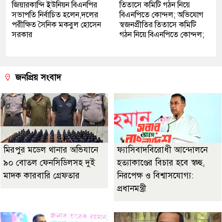
জিয়ারকান্দি ইউনিয়ন বিএনপির
তিতাসে কমিটি গঠন নিয়ে
সভাপতি নির্বাচিত হলেন,দলের
বিএনপিতে কোন্দল; অভিযোগ
পরীক্ষিত সৈনিক মকবুল হোসেন
স্বজনপ্রীতির তিতাসে কমিটি
সরকার
গঠন নিয়ে বিএনপিতে কোন্দল;
জনপ্রিয় সংবাদ
মিরপুর মডেল থানার অভিযানে
ফ্যাসিবাদবিরোধী আন্দোলনে
৯০ বোতল ফেনসিডিলসহ দুই
হত্যাকাণ্ডের বিচার হবে স্বচ্ছ,
মাদক কারবারি গ্রেফতার
নিরপেক্ষ ও বিশ্বাসযোগ্য:
প্রধানমন্ত্রী