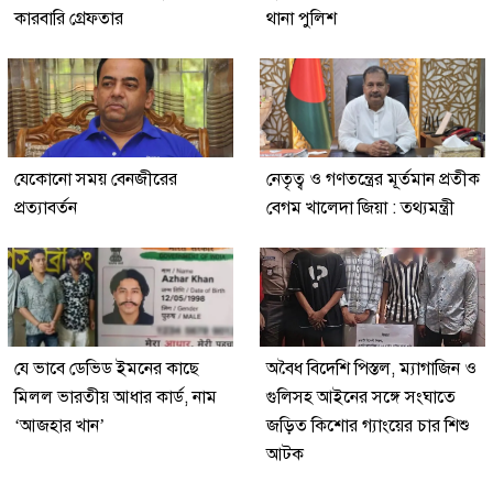
কারবারি গ্রেফতার
থানা পুলিশ
যেকোনো সময় বেনজীরের
নেতৃত্ব ও গণতন্ত্রের মূর্তমান প্রতীক
প্রত্যাবর্তন
বেগম খালেদা জিয়া : তথ্যমন্ত্রী
যে ভাবে ডেভিড ইমনের কাছে
অবৈধ বিদেশি পিস্তল, ম্যাগাজিন ও
মিলল ভারতীয় আধার কার্ড, নাম
গুলিসহ আইনের সঙ্গে সংঘাতে
‘আজহার খান’
জড়িত কিশোর গ্যাংয়ের চার শিশু
আটক