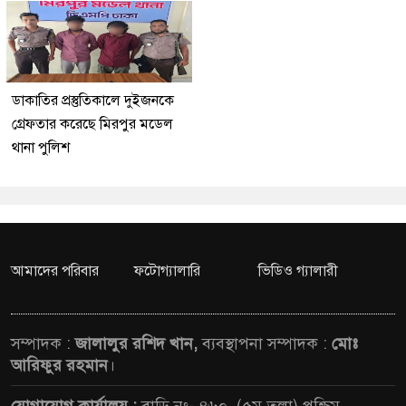
ডাকাতির প্রস্তুতিকালে দুইজনকে
গ্রেফতার করেছে মিরপুর মডেল
থানা পুলিশ
আমাদের পরিবার
ফটোগ্যালারি
ভিডিও গ্যালারী
সম্পাদক :
জালালুর রশিদ খান,
ব্যবস্থাপনা সম্পাদক :
মোঃ
আরিফুর রহমান
।