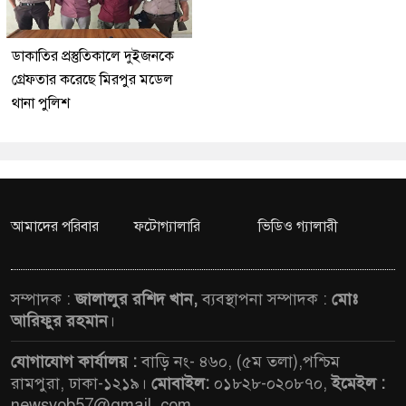
ডাকাতির প্রস্তুতিকালে দুইজনকে
গ্রেফতার করেছে মিরপুর মডেল
থানা পুলিশ
আমাদের পরিবার
ফটোগ্যালারি
ভিডিও গ্যালারী
সম্পাদক :
জালালুর রশিদ খান,
ব্যবস্থাপনা সম্পাদক :
মোঃ
আরিফুর রহমান
।
যোগাযোগ কার্যালয় :
বাড়ি নং- ৪৬০, (৫ম তলা),পশ্চিম
রামপুরা, ঢাকা-১২১৯।
মোবাইল:
০১৮২৮-০২০৮৭০,
ইমেইল :
newsvob57@gmail. com