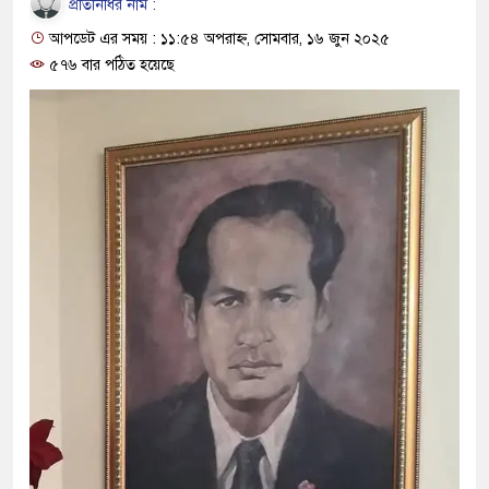
প্রতিনিধির নাম :
প্রধানমন্ত্রী
আপডেট এর সময় : ১১:৫৪ অপরাহ্ন, সোমবার, ১৬ জুন ২০২৫
মিরপুর মডেল থানার অভিযানে 
৫৭৬ বার পঠিত হয়েছে
মাদক কারবারি গ্রেফতার
২৮ লাখ টাকার জাল নোটসহ দুই
থানা পুলিশ
যেকোনো সময় বেনজীরের প্রত্যাব
নেতৃত্ব ও গণতন্ত্রের মূর্তমান প্রত
যে ভাবে ডেভিড ইমনের কাছে মি
‘আজহার খান’
অবৈধ বিদেশি পিস্তল, ম্যাগাজিন
জড়িত কিশোর গ্যাংয়ের চার শিশু আট