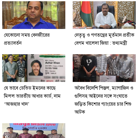
যেকোনো সময় বেনজীরের
নেতৃত্ব ও গণতন্ত্রের মূর্তমান প্রতীক
প্রত্যাবর্তন
বেগম খালেদা জিয়া : তথ্যমন্ত্রী
যে ভাবে ডেভিড ইমনের কাছে
অবৈধ বিদেশি পিস্তল, ম্যাগাজিন ও
মিলল ভারতীয় আধার কার্ড, নাম
গুলিসহ আইনের সঙ্গে সংঘাতে
‘আজহার খান’
জড়িত কিশোর গ্যাংয়ের চার শিশু
আটক