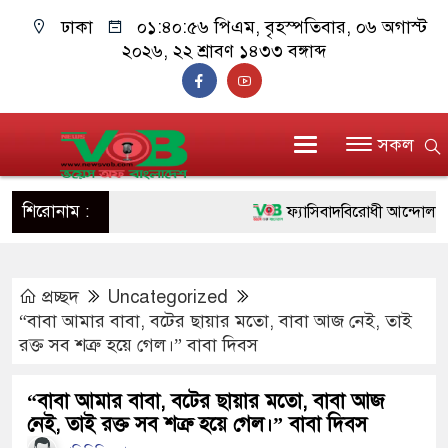
ঢাকা
০১:৪০:৫৭ পিএম
, বৃহস্পতিবার, ০৬ অগাস্ট
২০২৬, ২২ শ্রাবণ ১৪৩৩ বঙ্গাব্দ
সকল
শিরোনাম :
ফ্যাসিবাদবিরোধী আন্দোলনে হত্যাক
ও বিশ্বাসযোগ্য: প্রধানমন্ত্রী
প্রচ্ছদ
Uncategorized
মাননীয় প্রধানমন্ত্রী, মন্ত্রীবর্গ ও
“বাবা আমার বাবা, বটের ছায়ার মতো, বাবা আজ নেই, তাই
সিল-স্বাক্ষর জালিয়াতি চক্রের পাঁচ স
রক্ত সব শত্রু হয়ে গেল।” বাবা দিবস
উদ্ধার
“বাবা আমার বাবা, বটের ছায়ার মতো, বাবা আজ
নেই, তাই রক্ত সব শত্রু হয়ে গেল।” বাবা দিবস
জনগণ পরিবর্তন চেয়েছে বলেই 