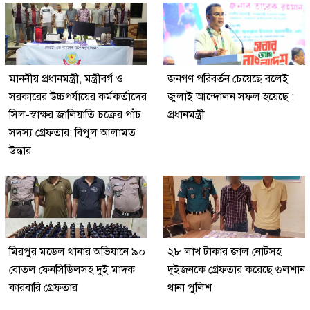
মাননীয় প্রধানমন্ত্রী, মন্ত্রীবর্গ ও
জনগণ পরিবর্তন চেয়েছে বলেই
সরকারের উচ্চপর্যায়ের কর্মকর্তাদের
জুলাই আন্দোলন সফল হয়েছে :
সিল-স্বাক্ষর জালিয়াতি চক্রের পাঁচ
প্রধানমন্ত্রী
সদস্য গ্রেফতার; বিপুল আলামত
উদ্ধার
মিরপুর মডেল থানার অভিযানে ৯০
২৮ লাখ টাকার জাল নোটসহ
বোতল ফেনসিডিলসহ দুই মাদক
দুইজনকে গ্রেফতার করেছে গুলশান
কারবারি গ্রেফতার
থানা পুলিশ