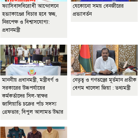
ফ্যাসিবাদবিরোধী আন্দোলনে
যেকোনো সময় বেনজীরের
হত্যাকাণ্ডের বিচার হবে স্বচ্ছ,
প্রত্যাবর্তন
নিরপেক্ষ ও বিশ্বাসযোগ্য:
প্রধানমন্ত্রী
মাননীয় প্রধানমন্ত্রী, মন্ত্রীবর্গ ও
নেতৃত্ব ও গণতন্ত্রের মূর্তমান প্রতীক
সরকারের উচ্চপর্যায়ের
বেগম খালেদা জিয়া : তথ্যমন্ত্রী
কর্মকর্তাদের সিল-স্বাক্ষর
জালিয়াতি চক্রের পাঁচ সদস্য
গ্রেফতার; বিপুল আলামত উদ্ধার