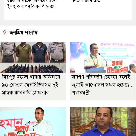
হাবিব হাসানের একান্ত সহচর
দিলো জামায়াত
ইসহাক এখন বিএনপি নেতা
জনপ্রিয় সংবাদ
মিরপুর মডেল থানার অভিযানে
জনগণ পরিবর্তন চেয়েছে বলেই
৯০ বোতল ফেনসিডিলসহ দুই
জুলাই আন্দোলন সফল হয়েছে :
মাদক কারবারি গ্রেফতার
প্রধানমন্ত্রী