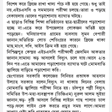
বিশেষ করে ফ্রিজে রাখা খাদ্য পঁচে নষ্ট হয়ে গেছে। শুধু তাই
ডাকাতির প্রস্তুতিকালে দুইজনকে 
নয়,এইচএসসি ও সমমানের পরীক্ষা চলছে।তারা ও পড়ছে
বেকায়দায়।তাদের পড়াশোনায় ব্যাঘাত ঘটছে।
থানা পুলিশ
এ ছাড়াও বিভিন্ন শিক্ষা প্রতিষ্ঠানের ছাত্র-ছাত্রীদের পড়াশোনা
হচ্ছে না।এতে করে উপজেলার লোকজন অতিষ্ট হয়ে
পড়েছেন। ঘনিয়ারপার গ্রামের ব্যবসায় সুমন বেপারী
জানান,অতিরিক্ত লোড শেডিংয়ের কারনে ফ্রিজে থাকা
মাছ,মাংস, দধি, আইস ক্রিম নষ্ট হয়ে গেছে।
নিশ্চিন্তপুর কেন্দ্রর এইচএসসি পরীক্ষার্থী জেসমিন আকতার
জানান,সামান্য ঝড় আসলেই বিদ্যুৎ চলে যায়।আসে ২/৩
দিন পর।এতে আমাদের পড়াশোনার ব্যাঘাত ঘটে।মোমবাতি
জ্বালিয়ে বাড়িতে পড়াশোনা করি।
ছেংগারচর সরকারি কলেজের সিনিয়র প্রভাষক আহসান
উল্যাহ সরকার বলেন,বিদ্যুৎ না থাকায় দিনের বেলায়
মোমবাতি জ্বালিয়ে পরীক্ষা নিতে হয়। চাঁদপুর পল্লী বিদ্যুৎ
সমিতির উপ-মহা-ব্যবস্থাপক (ডিজিএম) নুরুল আলম ভূইয়া
জানান,ঝড়- বৃষ্টি আসলে বিভিন্ন লাইনে গাছ পালার ডাল
পড়ে।ফলে লাইন চেক করতে প্রচুর সময় লাগে।আমরা