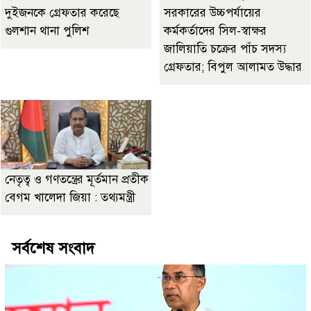
দুইজনকে গ্রেফতার করেছে
সরকারের উচ্চপর্যায়ের
গুলশান থানা পুলিশ
কর্মকর্তাদের সিল-স্বাক্ষর
জালিয়াতি চক্রের পাঁচ সদস্য
গ্রেফতার; বিপুল আলামত উদ্ধার
নেতৃত্ব ও গণতন্ত্রের মূর্তমান প্রতীক
বেগম খালেদা জিয়া : তথ্যমন্ত্রী
সর্বশেষ সংবাদ