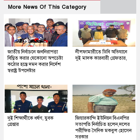
More News Of This Category
জাতীয় নির্বাচনে জননিরাপত্তা
নীলফামারীতে ডিবি অভিযানে
বিঘ্নিত করার যেকোনো অপচেষ্টা
দুই মাদক কারবারী গ্রেফতার,
কঠোর হস্তে দমন করার নির্দেশ
স্বরাষ্ট্র উপদেষ্টার
দুই শিক্ষার্থীকে ধর্ষণ, যুবক
জিয়ারকান্দি ইউনিয়ন বিএনপির
গ্রেপ্তার
সভাপতি নির্বাচিত হলেন,দলের
পরীক্ষিত সৈনিক মকবুল হোসেন
সরকার