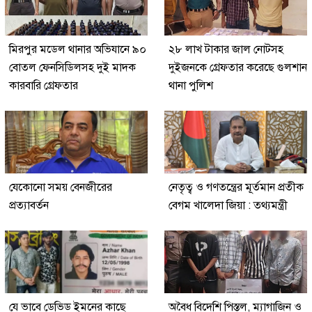
মিরপুর মডেল থানার অভিযানে ৯০
২৮ লাখ টাকার জাল নোটসহ
বোতল ফেনসিডিলসহ দুই মাদক
দুইজনকে গ্রেফতার করেছে গুলশান
কারবারি গ্রেফতার
থানা পুলিশ
যেকোনো সময় বেনজীরের
নেতৃত্ব ও গণতন্ত্রের মূর্তমান প্রতীক
প্রত্যাবর্তন
বেগম খালেদা জিয়া : তথ্যমন্ত্রী
যে ভাবে ডেভিড ইমনের কাছে
অবৈধ বিদেশি পিস্তল, ম্যাগাজিন ও