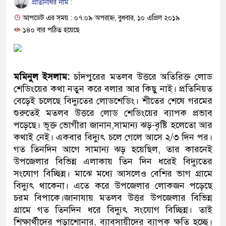
প্রতিনিধির নাম :
প্রধানমন্ত্রী
আপডেট এর সময় : ০৭:০৯ অপরাহ্ন, বুধবার, ১০ এপ্রিল ২০১৯
মিরপুর মডেল থানার অভিযানে 
১৪০ বার পঠিত হয়েছে
মাদক কারবারি গ্রেফতার
২৮ লাখ টাকার জাল নোটসহ দুইজ
মমিনুল ইসলাম:
চাঁদপুরের মতলব উত্তরে অতিরিক্ত লোড
শেডিংয়ের কথা নতুন করে বলার আর কিছু নাই। প্রতিনিয়ত
থানা পুলিশ
বেড়েই চলেছে বিদ্যুতের লোডশেডিং। শীতের শেষে গরমের
শুরুতেই মতলব উত্তরে লোড শেডিংয়ের ব্যাপক প্রভাব
যেকোনো সময় বেনজীরের প্রত্যাবর
পড়েছে। ভূক্ত ভোগীরা জানান,সামান্য ঝড়-বৃষ্টি হলেতো আর
নেতৃত্ব ও গণতন্ত্রের মূর্তমান প্রতী
কথাই নেই। একবার বিদ্যুৎ চলে গেলে আসে ২/৩ দিন পর।
গত তিনদিন আগে সামান্য ঝড় হয়েছিল, তার কারনেই
যে ভাবে ডেভিড ইমনের কাছে মিল
উপজেলার বিভিন্ন এলাকায় তিন দিন ধরেই বিদ্যুতের
সংযোগ বিচ্ছিন্ন। মাঝে মধ্যে আসলেও বেশির ভাগ গ্রামে
‘আজহার খান’
বিদ্যুৎ থাকেনা। এতে করে উপজেলার লোকজন পড়েছে
চরম বিপাকে।জানাযায় মতলব উত্তর উপজেলার বিভিন্ন
অবৈধ বিদেশি পিস্তল, ম্যাগাজিন 
গ্রামে গত তিনদিন ধরে বিদ্যুৎ সংযোগ বিচ্ছিন্ন। তাই
জড়িত কিশোর গ্যাংয়ের চার শিশু আটক
শিক্ষার্থীদের পড়াশোনার, ব্যাবসায়ীদের ব্যাপক ক্ষতি হচ্ছে।