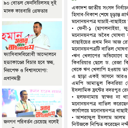
৯০ বোতল ফেনসিডিলসহ দুই
একাদশ জাতীয় সংসদ নির্বাচ
মাদক কারবারি গ্রেফতার
হিসাব-নিকাশ শেষে চূড়ান্ত প্
মনোনয়নপত্র যাচাই-বাছাইয়
• ফেনী-১ (ছাগলনাইয়া, 
মনোনয়নপত্র অবৈধ ঘোষণা ক
বাছাইয়ের প্রথম দিন আজ রোব
মনোনয়নপত্রটি বাতিল ঘোষণ
ফ্যাসিবাদবিরোধী আন্দোলনে
•ঋণ খেলাপের অভিযোগে হবি
হত্যাকাণ্ডের বিচার হবে স্বচ্ছ,
কিবরিয়ার ছেলে ড. রেজা কিব
থেকে ঋণ খেলাপি হওয়ায় তার
নিরপেক্ষ ও বিশ্বাসযোগ্য:
এ ছাড়া একই আসনে আরও ৫ প্রা
প্রধানমন্ত্রী
এমপি আমাতুল কিবরিয়া কেয়া চ
ইসলামিক ফ্রন্টের বদরপুর
• হলফনামায় স্বাক্ষর না 
মনোনয়নপত্র বাতিল করেছেন 
কার্যালয়ে মনোনয়নপত্র বাছা
• আশরাফুল ইসলাম আলম ও
জনগণ পরিবর্তন চেয়েছে বলেই
নিউজকে নিশ্চিত করেছেন নন্