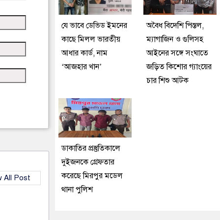
যে ভাবে ডেভিড ইমনের
অবৈধ বিদেশি পিস্তল,
কাছে মিলল ভারতীয়
ম্যাগাজিন ও গুলিসহ
আধার কার্ড, নাম
আইনের সঙ্গে সংঘাতে
‘আজহার খান’
জড়িত কিশোর গ্যাংয়ের
চার শিশু আটক
ডাকাতির প্রস্তুতিকালে
দুইজনকে গ্রেফতার
করেছে মিরপুর মডেল
 All Post
থানা পুলিশ