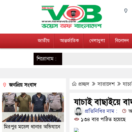
জাতীয়
আন্তর্জাতিক
খেলাধুলা
বিনোদন
শিরোনাম :
প্রচ্ছদ
সারাদেশ
যাচা
জনপ্রিয় সংবাদ
যাচাই বাছাইয়ে বা
প্রতিনিধির নাম :
আপ
১৩৪ বার পঠিত হয়েছে
মিরপুর মডেল থানার অভিযানে