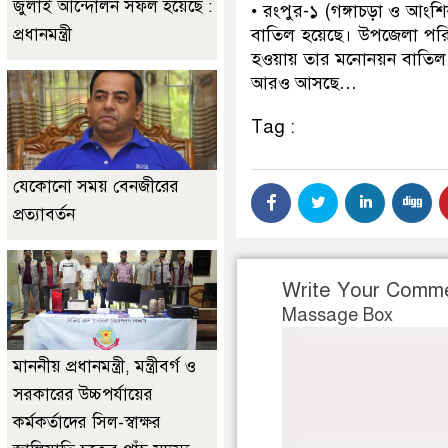
জুলাই আন্দোলন সফল হয়েছে :
• রংপুর-১ (গঙ্গাচড়া ও আংশ
প্রধানমন্ত্রী
বাতিল হয়েছে। উপজেলা পরিষ
হওয়ায় তার মনোনয়ন বাতিল করে
আরও আসছে…
Tag :
যেকোনো সময় বেনজীরের
প্রত্যাবর্তন
Write Your Comm
Massage Box
মাননীয় প্রধানমন্ত্রী, মন্ত্রীবর্গ ও
সরকারের উচ্চপর্যায়ের
কর্মকর্তাদের সিল-স্বাক্ষর