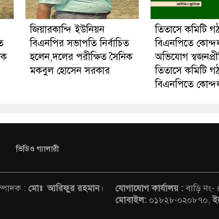
জিয়ারকান্দি ইউনিয়ন
তিতাসে কমিটি গ
ত
বিএনপির সভাপতি নির্বাচিত
বিএনপিতে কোন্দ
িক
হলেন,দলের পরীক্ষিত সৈনিক
অভিযোগ স্বজনপ্র
মকবুল হোসেন সরকার
তিতাসে কমিটি গ
বিএনপিতে কোন্দ
ভিডিও গ্যালারী
সম্পাদক :
মোঃ আরিফুর রহমান
।
যোগাযোগ কার্যালয় :
বাড়ি নং-
মোবাইল:
০১৮২৮-০২০৮৭০,
ই