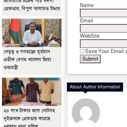
জালিয়াতি চক্রের পাঁচ সদস্য
Name
গ্রেফতার; বিপুল আলামত উদ্ধার
Email
WebSite
Save Your Email a
নেতৃত্ব ও গণতন্ত্রের মূর্তমান
প্রতীক বেগম খালেদা জিয়া :
তথ্যমন্ত্রী
About Author Information
২৮ লাখ টাকার জাল নোটসহ
দুইজনকে গ্রেফতার করেছে
গুলশান থানা পুলিশ