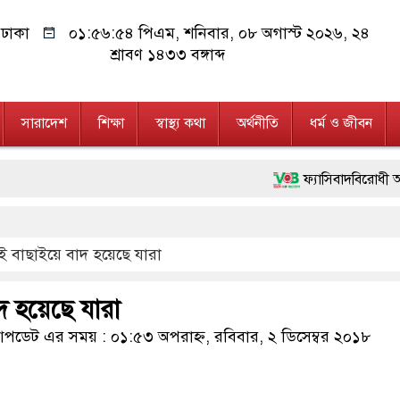
ঢাকা
০১:৫৬:৫৫ পিএম
, শনিবার, ০৮ অগাস্ট ২০২৬, ২৪
শ্রাবণ ১৪৩৩ বঙ্গাব্দ
সারাদেশ
শিক্ষা
স্বাস্থ্য কথা
অর্থনীতি
ধর্ম ও জীবন
ফ্যাসিবাদবিরোধী আন্দোলনে হত্যাক
মাননীয় প্রধানমন্ত্রী, মন্ত্রীবর
ই বাছাইয়ে বাদ হয়েছে যারা
জনগণ পরিবর্তন চেয়েছে বলেই জ
২৮ লাখ টাকার জাল নোটসহ দু
দ হয়েছে যারা
নেতৃত্ব ও গণতন্ত্রের মূর্তমান প
ডেট এর সময় : ০১:৫৩ অপরাহ্ন, রবিবার, ২ ডিসেম্বর ২০১৮
অবৈধ বিদেশি পিস্তল, ম্যাগা