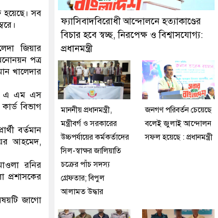
কে গ্রেফতার করেছে মিরপুর মডেল থানা পুলিশ
রু হয়েছে। সব
ফ্যাসিবাদবিরোধী আন্দোলনে হত্যাকাণ্ডের
্বরে।
বিচার হবে স্বচ্ছ, নিরপেক্ষ ও বিশ্বাসযোগ্য:
লেদা জিয়ার
প্রধানমন্ত্রী
মনোনয়ন পত্র
মান খালেদার
শাহ এ এম এস
কার্ড বিভাগ
মাননীয় প্রধানমন্ত্রী,
জনগণ পরিবর্তন চেয়েছে
মন্ত্রীবর্গ ও সরকারের
বলেই জুলাই আন্দোলন
র্থী বর্তমান
উচ্চপর্যায়ের কর্মকর্তাদের
সফল হয়েছে : প্রধানমন্ত্রী
ায়ের আহমেদ,
সিল-স্বাক্ষর জালিয়াতি
 মাওলা রনির
চক্রের পাঁচ সদস্য
া প্রশাসকের
গ্রেফতার; বিপুল
আলামত উদ্ধার
িষয়টি জাগো