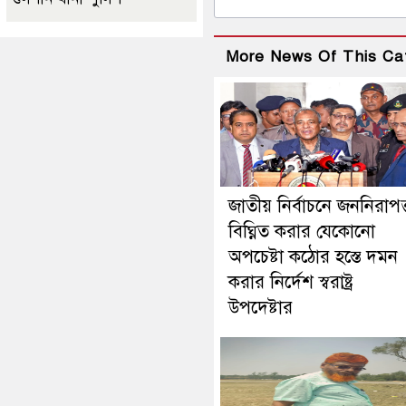
More News Of This Ca
জাতীয় নির্বাচনে জননিরাপত্
বিঘ্নিত করার যেকোনো
অপচেষ্টা কঠোর হস্তে দমন
করার নির্দেশ স্বরাষ্ট্র
উপদেষ্টার