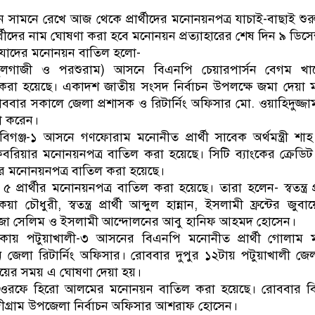
ডাকাতির প্রস্তুতিকালে দুইজন
ন সামনে রেখে আজ থেকে প্রার্থীদের মনোনয়নপত্র যাচাই-বাছাই শু
রার্থীদের নাম ঘোষণা করা হবে মনোনয়ন প্রত্যাহারের শেষ দিন ৯ ডিসেম
ে যাদের মনোনয়ন বাতিল হলো-
ফুলগাজী ও পরশুরাম) আসনে বিএনপি চেয়ারপার্সন বেগম খা
রা হয়েছে। একাদশ জাতীয় সংসদ নির্বাচন উপলক্ষে জমা দেয়া 
বার সকালে জেলা প্রশাসক ও রিটার্নিং অফিসার মো. ওয়াহিদুজ্জা
া করেন।
গঞ্জ-১ আসনে গণফোরাম মনোনীত প্রার্থী সাবেক অর্থমন্ত্রী 
রিয়ার মনোনয়নপত্র বাতিল করা হয়েছে। সিটি ব্যাংকের ক্রেডিট 
 মনোনয়নপত্র বাতিল করা হয়েছে।
র্থীর মনোনয়নপত্র বাতিল করা হয়েছে। তারা হলেন- স্বতন্ত্র প্রা
ৌধুরী, স্বতন্ত্র প্রার্থী আব্দুল হান্নান, ইসলামী ফ্রন্টের জুব
 রেজা সেলিম ও ইসলামী আন্দোলনের আবু হানিফ আহমদ হোসেন।
থাকায় পটুয়াখালী-৩ আসনের বিএনপি মনোনীত প্রার্থী গোলাম
জেলা রিটার্নিং অফিসার। রোববার দুপুর ১২টায় পটুয়াখালী জেল
ইয়ের সময় এ ঘোষণা দেয়া হয়।
রফে হিরো আলমের মনোনয়ন বাতিল করা হয়েছে। রোববার ব
দীগ্রাম উপজেলা নির্বাচন অফিসার আশরাফ হোসেন।