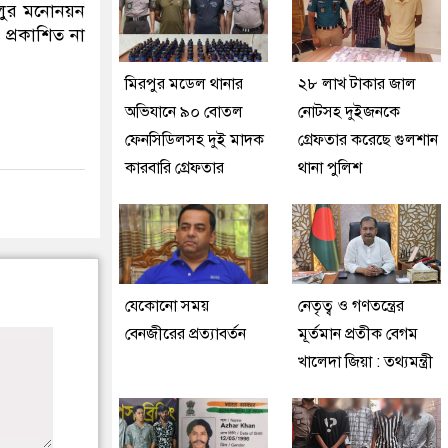
াবলুর মনোনয়ন
প্রকাশিত না
মিরপুর মডেল থানার
২৮ লাখ টাকার জাল
অভিযানে ৯০ বোতল
নোটসহ দুইজনকে
ফেনসিডিলসহ দুই মাদক
গ্রেফতার করেছে গুলশান
কারবারি গ্রেফতার
থানা পুলিশ
যেকোনো সময়
নেতৃত্ব ও গণতন্ত্রের
বেনজীরের প্রত্যাবর্তন
মূর্তমান প্রতীক বেগম
খালেদা জিয়া : তথ্যমন্ত্রী