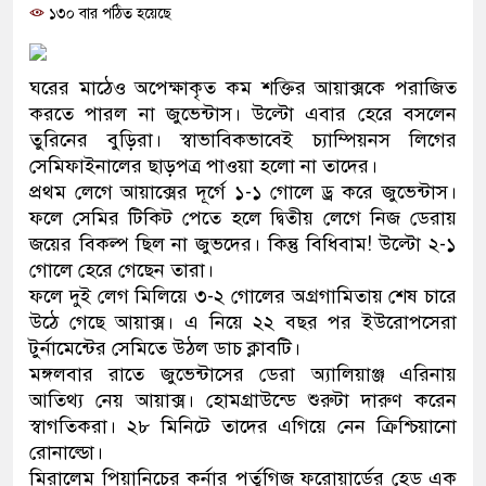
১৩০ বার পঠিত হয়েছে
দাঁড়াবে : ডা. জুবাইদা রহমান
ফ্যাসিবাদবিরোধী আন্দোলনে হত্যাকাণ্ডের বিচার হবে স্বচ্ছ, নিরপে
ঘরের মাঠেও অপেক্ষাকৃত কম শক্তির আয়াক্সকে পরাজিত
ও বিশ্বাসযোগ্য: প্রধানমন্ত্রী
করতে পারল না জুভেন্টাস। উল্টো এবার হেরে বসলেন
তুরিনের বুড়িরা। স্বাভাবিকভাবেই চ্যাম্পিয়নস লিগের
মাননীয় প্রধানমন্ত্রী, মন্ত্রীবর্গ ও সরকারের উচ্চপর্যায়ের কর্মকর্তাদ
সেমিফাইনালের ছাড়পত্র পাওয়া হলো না তাদের।
প্রথম লেগে আয়াক্সের দূর্গে ১-১ গোলে ড্র করে জুভেন্টাস।
সিল-স্বাক্ষর জালিয়াতি চক্রের পাঁচ সদস্য গ্রেফতার; বিপুল আলামত
ফলে সেমির টিকিট পেতে হলে দ্বিতীয় লেগে নিজ ডেরায়
জয়ের বিকল্প ছিল না জুভদের। কিন্তু বিধিবাম! উল্টো ২-১
উদ্ধার
গোলে হেরে গেছেন তারা।
জনগণ পরিবর্তন চেয়েছে বলেই জুলাই আন্দোলন সফল হয়েছে 
ফলে দুই লেগ মিলিয়ে ৩-২ গোলের অগ্রগামিতায় শেষ চারে
উঠে গেছে আয়াক্স। এ নিয়ে ২২ বছর পর ইউরোপসেরা
প্রধানমন্ত্রী
টুর্নামেন্টের সেমিতে উঠল ডাচ ক্লাবটি।
মঙ্গলবার রাতে জুভেন্টাসের ডেরা অ্যালিয়াঞ্জ এরিনায়
মিরপুর মডেল থানার অভিযানে ৯০ বোতল ফেনসিডিলসহ দুই
আতিথ্য নেয় আয়াক্স। হোমগ্রাউন্ডে শুরুটা দারুণ করেন
স্বাগতিকরা। ২৮ মিনিটে তাদের এগিয়ে নেন ক্রিশ্চিয়ানো
মাদক কারবারি গ্রেফতার
রোনাল্ডো।
২৮ লাখ টাকার জাল নোটসহ দুইজনকে গ্রেফতার করেছে গুলশ
মিরালেম পিয়ানিচের কর্নার পর্তুগিজ ফরোয়ার্ডের হেড এক