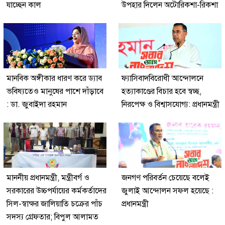
যাচ্ছেন কাল
উপহার দিলেন অটোরিকশা-রিকশা
মানবিক অঙ্গীকার ধারণ করে ড্যাব
ফ্যাসিবাদবিরোধী আন্দোলনে
ভবিষ্যতেও মানুষের পাশে দাঁড়াবে
হত্যাকাণ্ডের বিচার হবে স্বচ্ছ,
: ডা. জুবাইদা রহমান
নিরপেক্ষ ও বিশ্বাসযোগ্য: প্রধানমন্ত্রী
মাননীয় প্রধানমন্ত্রী, মন্ত্রীবর্গ ও
জনগণ পরিবর্তন চেয়েছে বলেই
সরকারের উচ্চপর্যায়ের কর্মকর্তাদের
জুলাই আন্দোলন সফল হয়েছে :
সিল-স্বাক্ষর জালিয়াতি চক্রের পাঁচ
প্রধানমন্ত্রী
সদস্য গ্রেফতার; বিপুল আলামত