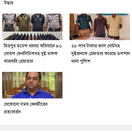
উদ্ধার
মিরপুর মডেল থানার অভিযানে ৯০
২৮ লাখ টাকার জাল নোটসহ
বোতল ফেনসিডিলসহ দুই মাদক
দুইজনকে গ্রেফতার করেছে গুলশান
কারবারি গ্রেফতার
থানা পুলিশ
যেকোনো সময় বেনজীরের
প্রত্যাবর্তন