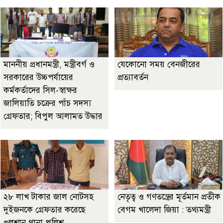
মাননীয় প্রধানমন্ত্রী, মন্ত্রীবর্গ ও
যেকোনো সময় বেনজীরের
সরকারের উচ্চপর্যায়ের
প্রত্যাবর্তন
কর্মকর্তাদের সিল-স্বাক্ষর
জালিয়াতি চক্রের পাঁচ সদস্য
গ্রেফতার; বিপুল আলামত উদ্ধার
২৮ লাখ টাকার জাল নোটসহ
নেতৃত্ব ও গণতন্ত্রের মূর্তমান প্রতীক
দুইজনকে গ্রেফতার করেছে
বেগম খালেদা জিয়া : তথ্যমন্ত্রী
গুলশান থানা পুলিশ