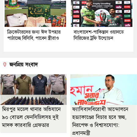
ক্রিকেটারদের জন্য ঈদ উপহার
বাংলাদেশ-পাকিস্তান ওয়ানডে
পাঠাচ্ছে বিসিবি, পাবেন স্ত্রীরাও
সিরিজের ট্রফি উন্মোচন
জনপ্রিয় সংবাদ
মিরপুর মডেল থানার অভিযানে
ফ্যাসিবাদবিরোধী আন্দোলনে
৯০ বোতল ফেনসিডিলসহ দুই
হত্যাকাণ্ডের বিচার হবে স্বচ্ছ,
মাদক কারবারি গ্রেফতার
নিরপেক্ষ ও বিশ্বাসযোগ্য:
প্রধানমন্ত্রী