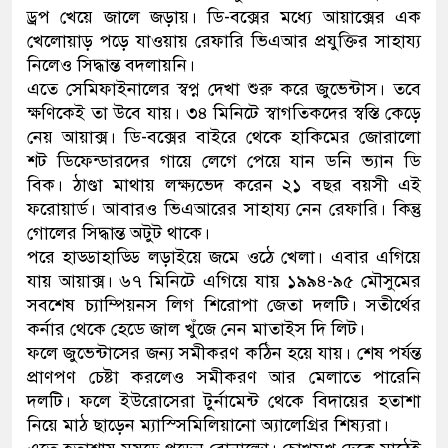
ড্রপ খেয়ে জালে জড়ায়। ডি-বক্সের মধ্যে আয়াক্সের এক
থানা পুলিশ
খেলোয়াড় পড়ে যাওয়ায় রেফারি ভিএআর প্রযুক্তির সাহায্য
নিলেও সিদ্ধান্ত বদলায়নি।
যেকোনো সময় বেনজীরের প্রত্যাবর্তন
এতে সেমিফাইনালের স্বপ্ন দেখা শুরু করে জুভেন্টাস। তবে
ক্ষণিকেই তা উবে যায়। ৩৪ মিনিটে স্বাগতিকদের স্বস্তি কেড়ে
নেয় আয়াক্স। ডি-বক্সের বাইরে থেকে হাকিমের জোরালো
শট ডিফেন্ডারদের গায়ে লেগে পেয়ে যান ডনি ভ্যান ডি
বিক। ঠাণ্ডা মাথায় লক্ষ্যভেদ করেন ২১ বছর বয়সী এই
ফরোয়ার্ড। আবারও ভিএআরের সাহায্য নেন রেফারি। কিন্তু
গোলের সিদ্ধান্ত অটুট থাকে।
পরে হাড্ডাহাড্ডি লড়াইয়ে জমে ওঠে খেলা। এবার এগিয়ে
যায় আয়াক্স। ৬৭ মিনিটে এগিয়ে যায় ১৯৯৪-৯৫ মৌসুমের
সবশেষ চ্যাম্পিয়নস লিগ শিরোপা জেতা দলটি। সতীর্থের
কর্নার থেকে হেডে জাল খুঁজে নেন মাতাইস দি লিট।
ফলে জুভেন্টাসের জন্য সমীকরণ কঠিন হয়ে যায়। শেষ পর্যন্ত
প্রাণপণ চেষ্টা করলেও সমীকরণ আর মেলাতে পারেনি
দলটি। ফলে ইউরোসেরা টুর্নামেন্ট থেকে বিদায়ের হতাশা
নিয়ে মাঠ ছাড়েন ম্যাস্সিমিলিয়ানো অ্যালেগ্রির শিষ্যরা।