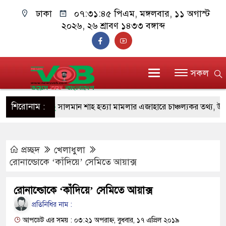
ঢাকা
০৭:৩১:৪৬ পিএম
, মঙ্গলবার, ১১ অগাস্ট
২০২৬, ২৬ শ্রাবণ ১৪৩৩ বঙ্গাব্দ
সকল
শিরোনাম :
সালমান শাহ হত্যা মামলার এজাহারে চাঞ্চল্যকর তথ্য, উঠে 
১১ জনের নাম
প্রচ্ছদ
খেলাধুলা
প্রধানমন্ত্রী চট্টগ্রাম ও কক্সবাজারে যাচ্ছেন কাল
রোনাল্ডোকে ‘কাঁদিয়ে’ সেমিতে আয়াক্স
জুলাই যোদ্ধাদের পাশে প্রধানমন্ত্রী, উপহার দিলেন অটোরিকশা-
রোনাল্ডোকে ‘কাঁদিয়ে’ সেমিতে আয়াক্স
রিকশা
প্রতিনিধির নাম :
মানবিক অঙ্গীকার ধারণ করে ড্যাব ভবিষ্যতেও মানুষের পাশে
আপডেট এর সময় : ০৩:২১ অপরাহ্ন, বুধবার, ১৭ এপ্রিল ২০১৯