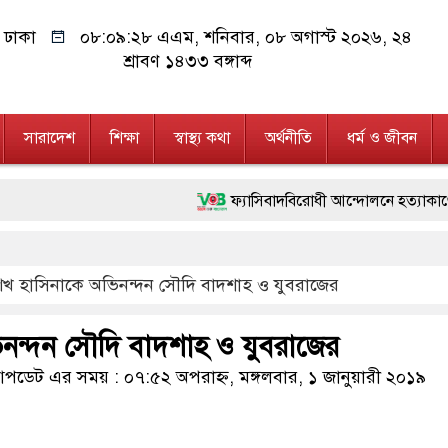
ঢাকা
০৮:০৯:২৯ এএম
, শনিবার, ০৮ অগাস্ট ২০২৬, ২৪
শ্রাবণ ১৪৩৩ বঙ্গাব্দ
সারাদেশ
শিক্ষা
স্বাস্থ্য কথা
অর্থনীতি
ধর্ম ও জীবন
ফ্যাসিবাদবিরোধী আন্দোলনে হত্যাকাণ্ডের বিচার হবে স্
মাননীয় প্রধানমন্ত্রী, মন্ত্রীবর্গ ও সরকারের উচ্চপ
েখ হাসিনাকে অভিনন্দন সৌদি বাদশাহ ও যুবরাজের
জনগণ পরিবর্তন চেয়েছে বলেই জুলাই আন্দোলন সফল
২৮ লাখ টাকার জাল নোটসহ দুইজনকে গ্রেফতার 
নন্দন সৌদি বাদশাহ ও যুবরাজের
নেতৃত্ব ও গণতন্ত্রের মূর্তমান প্রতীক বেগম খালেদা জ
ডেট এর সময় : ০৭:৫২ অপরাহ্ন, মঙ্গলবার, ১ জানুয়ারী ২০১৯
অবৈধ বিদেশি পিস্তল, ম্যাগাজিন ও গুলিসহ আইন