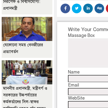
নিরপেক্ষ ও বিশ্বাসযোগ্য:
প্রধানমন্ত্রী
Write Your Comm
Massage Box
যেকোনো সময় বেনজীরের
প্রত্যাবর্তন
Name
Email
মাননীয় প্রধানমন্ত্রী, মন্ত্রীবর্গ ও
সরকারের উচ্চপর্যায়ের
WebSite
কর্মকর্তাদের সিল-স্বাক্ষর