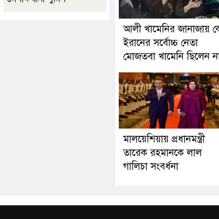
আলী খামেনির জানাজায় ক
ইরানের সর্বোচ্চ নেতা
মোজতবা খামেনি ছিলেন ন
মালয়েশিয়ায় প্রধানমন্ত্রী
তারেক রহমানকে লাল
গালিচা সংবর্ধনা