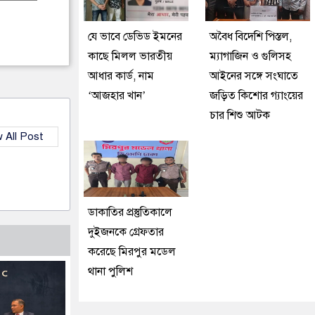
যে ভাবে ডেভিড ইমনের
অবৈধ বিদেশি পিস্তল,
কাছে মিলল ভারতীয়
ম্যাগাজিন ও গুলিসহ
আধার কার্ড, নাম
আইনের সঙ্গে সংঘাতে
‘আজহার খান’
জড়িত কিশোর গ্যাংয়ের
চার শিশু আটক
 All Post
ডাকাতির প্রস্তুতিকালে
দুইজনকে গ্রেফতার
করেছে মিরপুর মডেল
থানা পুলিশ