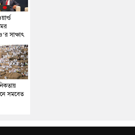
য়ার্ল্ড
মের
ও’র সাক্ষাৎ
ানিকতায়
নে সমবেত