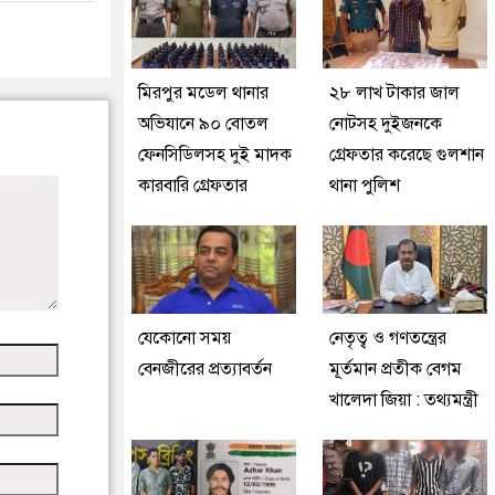
মিরপুর মডেল থানার
২৮ লাখ টাকার জাল
অভিযানে ৯০ বোতল
নোটসহ দুইজনকে
ফেনসিডিলসহ দুই মাদক
গ্রেফতার করেছে গুলশান
কারবারি গ্রেফতার
থানা পুলিশ
যেকোনো সময়
নেতৃত্ব ও গণতন্ত্রের
বেনজীরের প্রত্যাবর্তন
মূর্তমান প্রতীক বেগম
খালেদা জিয়া : তথ্যমন্ত্রী