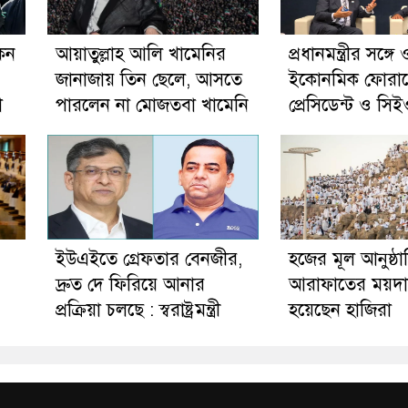
েন
আয়াতুল্লাহ আলি খামেনির
প্রধানমন্ত্রীর সঙ্গে ও
জানাজায় তিন ছেলে, আসতে
ইকোনমিক ফোরা
া
পারলেন না মোজতবা খামেনি
প্রেসিডেন্ট ও সিই
ইউএইতে গ্রেফতার বেনজীর,
হজের মূল আনুষ্ঠ
দ্রুত দে ফিরিয়ে আনার
আরাফাতের ময়দা
প্রক্রিয়া চলছে : স্বরাষ্ট্রমন্ত্রী
হয়েছেন হাজিরা