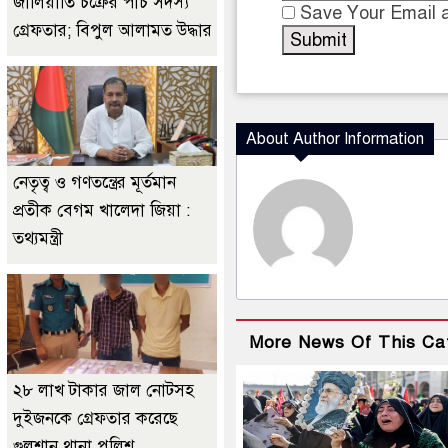
জালিয়াতি চক্রের পাঁচ সদস্য
Save Your Email a
গ্রেফতার; বিপুল আলামত উদ্ধার
About Author Information
নেতৃত্ব ও গণতন্ত্রের মূর্তমান
প্রতীক বেগম খালেদা জিয়া :
তথ্যমন্ত্রী
More News Of This Ca
২৮ লাখ টাকার জাল নোটসহ
দুইজনকে গ্রেফতার করেছে
গুলশান থানা পুলিশ