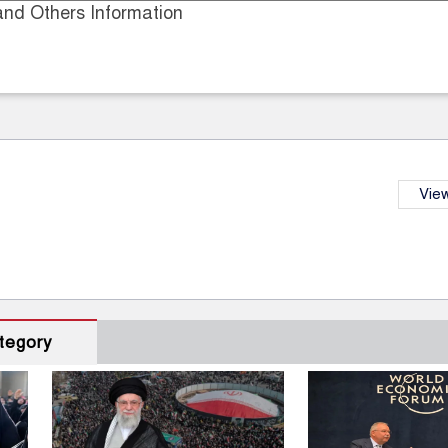
nd Others Information
View
tegory