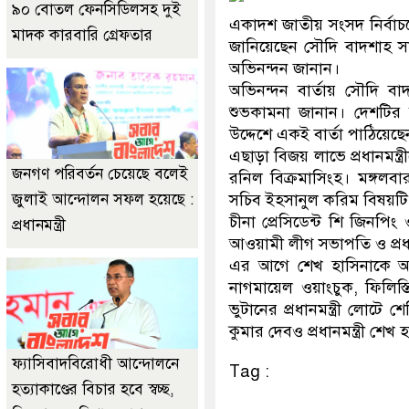
৯০ বোতল ফেনসিডিলসহ দুই
একাদশ জাতীয় সংসদ নির্বাচন
মাদক কারবারি গ্রেফতার
জানিয়েছেন সৌদি বাদশাহ 
অভিনন্দন জানান।
অভিনন্দন বার্তায় সৌদি বা
শুভকামনা জানান। দেশটির উপ-প
উদ্দেশে একই বার্তা পাঠিয়েছে
এছাড়া বিজয় লাভে প্রধানমন্ত্রী
জনগণ পরিবর্তন চেয়েছে বলেই
রনিল বিক্রমাসিংহ। মঙ্গলবার
জুলাই আন্দোলন সফল হয়েছে :
সচিব ইহসানুল করিম বিষয়টি
চীনা প্রেসিডেন্ট শি জিনপিং ও
প্রধানমন্ত্রী
আওয়ামী লীগ সভাপতি ও প্রধা
এর আগে শেখ হাসিনাকে অভিন
নাগমায়েল ওয়াংচুক, ফিলিস্তি
ভুটানের প্রধানমন্ত্রী লোটে শেরি
কুমার দেবও প্রধানমন্ত্রী শ
ফ্যাসিবাদবিরোধী আন্দোলনে
Tag :
হত্যাকাণ্ডের বিচার হবে স্বচ্ছ,