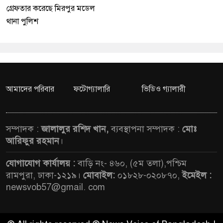
গ্রেফতার করেছে মিরপুর মডেল
থানা পুলিশ
আমাদের পরিবার
ফটোগ্যালারি
ভিডিও গ্যালারী
সম্পাদক :
জালালুর রশিদ খান,
ব্যবস্থাপনা সম্পাদক :
মোঃ
আরিফুর রহমান
।
যোগাযোগ কার্যালয় :
বাড়ি নং- ৪৬০, (৫ম তলা),পশ্চিম
রামপুরা, ঢাকা-১২১৯।
মোবাইল:
০১৮২৮-০২০৮৭০,
ইমেইল :
newsvob57@gmail. com