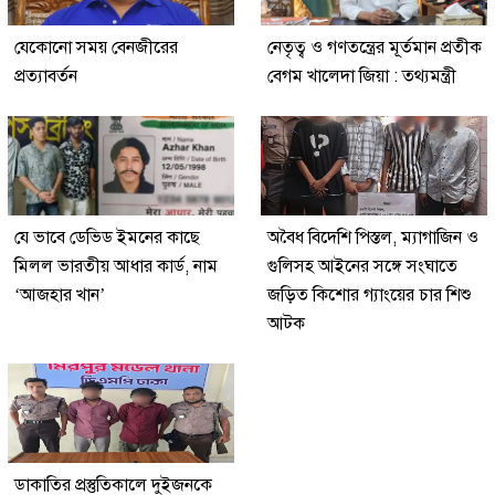
যেকোনো সময় বেনজীরের
নেতৃত্ব ও গণতন্ত্রের মূর্তমান প্রতীক
প্রত্যাবর্তন
বেগম খালেদা জিয়া : তথ্যমন্ত্রী
যে ভাবে ডেভিড ইমনের কাছে
অবৈধ বিদেশি পিস্তল, ম্যাগাজিন ও
মিলল ভারতীয় আধার কার্ড, নাম
গুলিসহ আইনের সঙ্গে সংঘাতে
‘আজহার খান’
জড়িত কিশোর গ্যাংয়ের চার শিশু
আটক
ডাকাতির প্রস্তুতিকালে দুইজনকে