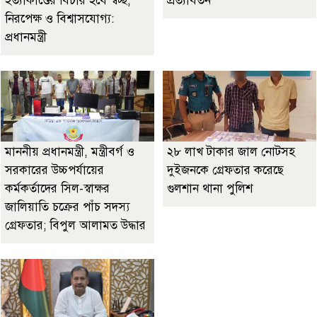
হত্যাকাণ্ডের বিচার হবে স্বচ্ছ,
প্রত্যাবর্তন
নিরপেক্ষ ও বিশ্বাসযোগ্য:
প্রধানমন্ত্রী
মাননীয় প্রধানমন্ত্রী, মন্ত্রীবর্গ ও
২৮ লাখ টাকার জাল নোটসহ
সরকারের উচ্চপর্যায়ের
দুইজনকে গ্রেফতার করেছে
কর্মকর্তাদের সিল-স্বাক্ষর
গুলশান থানা পুলিশ
জালিয়াতি চক্রের পাঁচ সদস্য
গ্রেফতার; বিপুল আলামত উদ্ধার