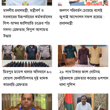
মাননীয় প্রধানমন্ত্রী, মন্ত্রীবর্গ ও
জনগণ পরিবর্তন চেয়েছে বলেই
সরকারের উচ্চপর্যায়ের কর্মকর্তাদের
জুলাই আন্দোলন সফল হয়েছে :
সিল-স্বাক্ষর জালিয়াতি চক্রের পাঁচ
প্রধানমন্ত্রী
সদস্য গ্রেফতার; বিপুল আলামত
উদ্ধার
মিরপুর মডেল থানার অভিযানে ৯০
২৮ লাখ টাকার জাল নোটসহ
বোতল ফেনসিডিলসহ দুই মাদক
দুইজনকে গ্রেফতার করেছে গুলশান
কারবারি গ্রেফতার
থানা পুলিশ