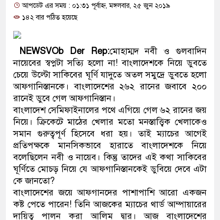
আপডেট এর সময় : ০১:৩১ পূর্বাহ্ন, মঙ্গলবার, ২৫ জুন ২০১৯
প্রধানমন্ত্রী
১৪২ বার পঠিত হয়েছে
মিরপুর মডেল থানার অভিযানে ৯০
মাদক কারবারি গ্রেফতার
NEWSVOb Der Rep:
মোহাম্মদ নবী ও গুলবাদিন
নায়েবের স্বপ্নটা সত্যি হলো না! বাংলাদেশকে নিয়ে ডুবতে
২৮ লাখ টাকার জাল নোটসহ দুইজনক
চেয়ে উল্টো সাকিবের ঘূর্ণি যাদুতে অতল সমুদ্রে ডুবতে হলো
আফগানিস্তানকে। বাংলাদেশের ২৬২ রানের জবাবে ২০০
থানা পুলিশ
রানেই ডুবে গেল আফগানিস্তান।
বাংলাদেশ সেমিফাইনালের পথে এগিয়ে গেল ৬২ রানের জয়
যেকোনো সময় বেনজীরের প্রত্যাবর্ত
নিয়ে। ক্রিকেটে মাঠের খেলার মতো মনস্তাত্ত্বিক খেলাকেও
নেতৃত্ব ও গণতন্ত্রের মূর্তমান প্রতীক 
সমান গুরুত্বপূর্ণ হিসেবে ধরা হয়। তাই ম্যাচের আগেই
প্রতিপক্ষকে মানসিকভাবে হারাতে বাংলাদেশকে নিয়ে
যে ভাবে ডেভিড ইমনের কাছে মিলল 
বলেছিলেন নবী ও নায়েব। কিন্তু তাদের এই কথা সাকিবের
ঘূর্ণিতে মোচড় নিয়ে যে আফগানিস্তানকেই ডুবিয়ে দেবে এটা
‘আজহার খান’
কে জানতো?
বাংলাদেশের জয়ে আফগানদের পাশাপাশি আরো একজন
অবৈধ বিদেশি পিস্তল, ম্যাগাজিন ও 
কষ্ট পেতে পারেন! তিনি আজকের ম্যাচের থার্ড আম্পায়ারের
জড়িত কিশোর গ্যাংয়ের চার শিশু আটক
দায়িত্ব পালন করা আলিম দ্বার। আজ বাংলাদেশের