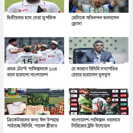
দ্বিতীয়বার মাস সেরা মুশফিক
মেসিকে অভিনন্দন জানালেন
ক্লোসা
প্রথম টেস্টে পাকিস্তানকে ১০৪
যে কারণে বিসিবি সভাপতির
রানে হারালো বাংলাদেশ
চেয়ার হারালেন বুলবুল
ক্রিকেটারদের জন্য ঈদ উপহার
বাংলাদেশ-পাকিস্তান ওয়ানডে
পাঠাচ্ছে বিসিবি, পাবেন স্ত্রীরাও
সিরিজের ট্রফি উন্মোচন