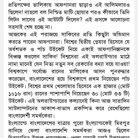
প্রতিপক্ষের তালিকায় আফগানরা ছাড়াও এই আলিমদারও
ডাকাতির প্রস্তুতিকালে দুইজনকে গ্
ছিলেন! নাহলে বল নিশ্চিত মাটি ছোয়ার পরও কীভাবে তিনি
লিটন দাসের ওই আউটটি দিলেন? এই প্রসঙ্গে আলোচনা
থানা পুলিশ
সহসাই শেষ হচ্ছে না।
আজকের এই পরাজয়ে সাকিবের প্রতি কিছুটা অভিমান
করতে পারেন আফগানরা। বিশ্বের দ্বিতীয় প্লেয়ার হিসেবে যে
অর্ধশতক ও পাঁচ উইকেট নিয়ে একাই আফগানিস্তানকে
বিধ্বস্ত করলেন সাকিব! বিশ্বসেরা এই অলরাউন্ডার মাঠে
নামা মানেই যেন নিত্য নতুন সব রেকর্ডের বন্যা বয়ে যাওয়া!
বিশ্বকাপে সর্বোচ্চ রানের মালিকের আসন পুনরুদ্ধার
করেছেন, বাংলাদেশের হয়ে বিশ্বকাপে প্রথম নিয়েছেন পাঁচ
উইকেট। বিশ্বের প্রথম খেলোয়ার হিসেবে এক হাজার (মোট
১০১৬ রান) রানের পাশাপাশি নিয়েছেন ৩০ (মোট ৩৩ টি)
উইকেট। এই অলরাউন্ডারের কল্যাণেই কিনা আজ সারাদিন
সাউদাম্পটনের আকাশ-বাতাস প্রকম্পিত করে রেখেছিলো
বাংলাদের্শী সমর্থকেরা।
ইংল্যান্ডে বাংলাদেশের যাত্রায় পুরো ইংল্যান্ডকেই মিরপুর
বানিয়ে ফেলা বাংলাদেশি সমর্থকরা আজও ছিলেন