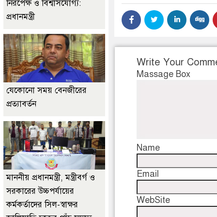
নিরপেক্ষ ও বিশ্বাসযোগ্য:
প্রধানমন্ত্রী
Write Your Comm
Massage Box
যেকোনো সময় বেনজীরের
প্রত্যাবর্তন
Name
Email
মাননীয় প্রধানমন্ত্রী, মন্ত্রীবর্গ ও
সরকারের উচ্চপর্যায়ের
WebSite
কর্মকর্তাদের সিল-স্বাক্ষর