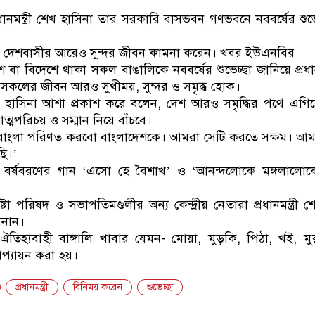
ডাকাতির প্রস্তুতিকালে দুইজন
ধানমন্ত্রী শেখ হাসিনা তার সরকারি বাসভবন গণভবনে নববর্ষের শুভ
বছরে দেশবাসীর আরেও সুন্দর জীবন কামনা করেন। খবর ইউএনবির
 বা বিদেশে থাকা সকল বাঙালিকে নববর্ষের শুভেচ্ছা জানিয়ে প্রধানম
ো সকলের জীবন আরও সুখীময়, সুন্দর ও সমৃদ্ধ হোক।
হাসিনা আশা প্রকাশ করে বলেন, দেশ আরও সমৃদ্ধির পথে এগিয়
ত্মপরিচয় ও সম্মান নিয়ে বাঁচবে।
াংলা পরিণত করবো বাংলাদেশকে। আমরা সেটি করতে সক্ষম। আমরা
ি।’
া বর্ষবরণের গান ‘এসো হে বৈশাখ’ ও ‘আনন্দলোকে মঙ্গলালোক
 পরিষদ ও সভাপতিমণ্ডলীর অন্য কেন্দ্রীয় নেতারা প্রধানমন্ত্রী 
ানান।
ন ঐতিহ্যবাহী বাঙ্গালি খাবার যেমন- মোয়া, মুড়কি, পিঠা, খই, ম
প্যায়ন করা হয়।
প্রধানমন্ত্রী
বিনিময় করেন
শুভেচ্ছা