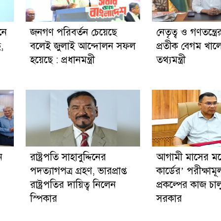
নে
জনগণ পরিবর্তন চেয়েছে
নেতৃত্ব ও গণতন্ত্রে
ছ,
বলেই জুলাই আন্দোলন সফল
প্রতীক বেগম খালে
হয়েছে : প্রধানমন্ত্রী
তথ্যমন্ত্রী
ন
রাষ্ট্রপতি সাহাবুদ্দিনের
আগামী মাসের মধ্য
পদত্যাগপত্র গ্রহণ, ভারপ্রাপ্ত
কার্ডের’ পরীক্ষাম
রাষ্ট্রপতির দায়িত্ব নিলেন
প্রকল্পের কাজ চা
স্পিকার
সরকার