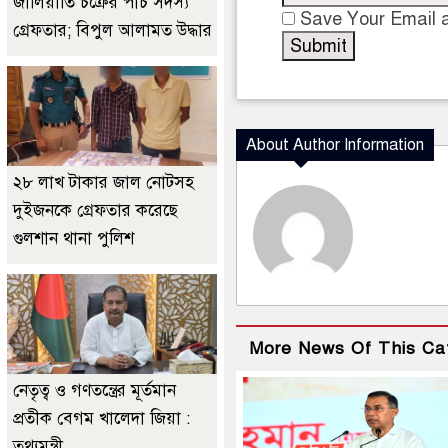
জালিয়াতি চক্রের পাঁচ সদস্য
Save Your Email a
গ্রেফতার; বিপুল আলামত উদ্ধার
About Author Information
২৮ লাখ টাকার জাল নোটসহ
দুইজনকে গ্রেফতার করেছে
গুলশান থানা পুলিশ
More News Of This Ca
নেতৃত্ব ও গণতন্ত্রের মূর্তমান
প্রতীক বেগম খালেদা জিয়া :
তথ্যমন্ত্রী