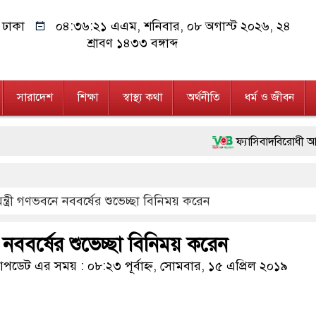
ঢাকা
০৪:৩৬:২২ এএম
, শনিবার, ০৮ অগাস্ট ২০২৬, ২৪
শ্রাবণ ১৪৩৩ বঙ্গাব্দ
সারাদেশ
শিক্ষা
স্বাস্থ্য কথা
অর্থনীতি
ধর্ম ও জীবন
ফ্যাসিবাদবিরোধী আন্দোলনে হত্যাকা
মাননীয় প্রধানমন্ত্রী, মন্ত্রীবর
মন্ত্রী গণভবনে নববর্ষের শুভেচ্ছা বিনিময় করেন
জনগণ পরিবর্তন চেয়েছে বলেই জ
২৮ লাখ টাকার জাল নোটসহ দু
নে নববর্ষের শুভেচ্ছা বিনিময় করেন
নেতৃত্ব ও গণতন্ত্রের মূর্তমান প্
ডেট এর সময় : ০৮:২৩ পূর্বাহ্ন, সোমবার, ১৫ এপ্রিল ২০১৯
অবৈধ বিদেশি পিস্তল, ম্যাগাজ