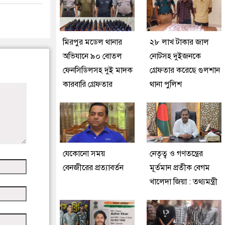
মিরপুর মডেল থানার
২৮ লাখ টাকার জাল
অভিযানে ৯০ বোতল
নোটসহ দুইজনকে
ফেনসিডিলসহ দুই মাদক
গ্রেফতার করেছে গুলশান
কারবারি গ্রেফতার
থানা পুলিশ
যেকোনো সময়
নেতৃত্ব ও গণতন্ত্রের
বেনজীরের প্রত্যাবর্তন
মূর্তমান প্রতীক বেগম
খালেদা জিয়া : তথ্যমন্ত্রী