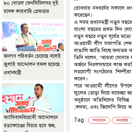
৯০ বোতল ফেনসিডিলসহ দুই
রোববার নববর্ষের সকালে প্র
মাদক কারবারি গ্রেফতার
করেছেন।
এ সময় প্রধানমন্ত্রী নতুন 
বাংলা বছরের প্রথম দিন দেশে
নতুন বছরে নতুন সূর্যের মত
আওয়ামী লীগ সভাপতি শেখ 
বাঙালি জাতি বিশ্বে অন্যতম আ
জনগণ পরিবর্তন চেয়েছে বলেই
তিনি বলেন, ‘আমরা সোনার ব
জুলাই আন্দোলন সফল হয়েছে :
অর্জনে নিরলসভাবে কাজ করছ
সহযোগী সংগঠনের শিল্পীর
প্রধানমন্ত্রী
করেন।
পরে আওয়ামী লীগের উপদেষ্টা
ফুলের তোড়া দিয়ে শুভেচ্ছা জ
অনুষ্ঠানে অতিথিদের বিভিন্
,কদমা, এবং জিলেপি দিয়ে আ
ফ্যাসিবাদবিরোধী আন্দোলনে
Tag :
গণভবনে
নববর্ষের
হত্যাকাণ্ডের বিচার হবে স্বচ্ছ,