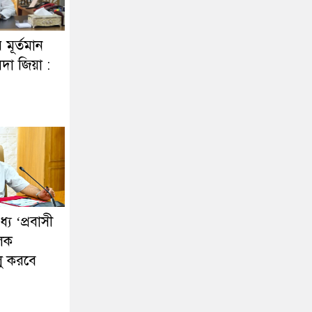
র মূর্তমান
দা জিয়া :
ে ‘প্রবাসী
ূলক
লু করবে