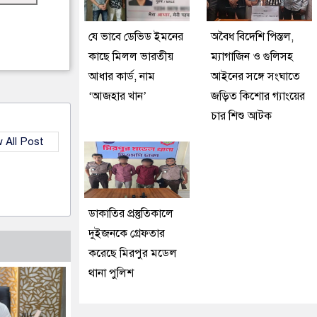
যে ভাবে ডেভিড ইমনের
অবৈধ বিদেশি পিস্তল,
কাছে মিলল ভারতীয়
ম্যাগাজিন ও গুলিসহ
আধার কার্ড, নাম
আইনের সঙ্গে সংঘাতে
‘আজহার খান’
জড়িত কিশোর গ্যাংয়ের
চার শিশু আটক
 All Post
ডাকাতির প্রস্তুতিকালে
দুইজনকে গ্রেফতার
করেছে মিরপুর মডেল
থানা পুলিশ