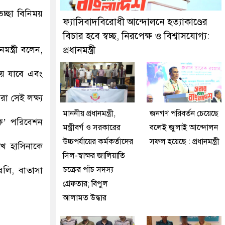
কে গ্রেফতার করেছে মিরপুর মডেল থানা পুলিশ
েচ্ছা বিনিময়
ফ্যাসিবাদবিরোধী আন্দোলনে হত্যাকাণ্ডের
বিচার হবে স্বচ্ছ, নিরপেক্ষ ও বিশ্বাসযোগ্য:
ন্ত্রী বলেন,
প্রধানমন্ত্রী
ে যাবে এবং
 সেই লক্ষ্য
মাননীয় প্রধানমন্ত্রী,
জনগণ পরিবর্তন চেয়েছে
ে’ পরিবেশন
মন্ত্রীবর্গ ও সরকারের
বলেই জুলাই আন্দোলন
উচ্চপর্যায়ের কর্মকর্তাদের
সফল হয়েছে : প্রধানমন্ত্রী
শেখ হাসিনাকে
সিল-স্বাক্ষর জালিয়াতি
ুরলি, বাতাসা
চক্রের পাঁচ সদস্য
গ্রেফতার; বিপুল
আলামত উদ্ধার