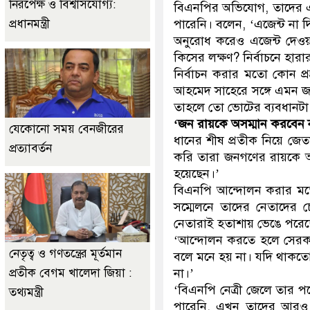
নিরপেক্ষ ও বিশ্বাসযোগ্য:
বিএনপির অভিযোগ, তাদের এজে
প্রধানমন্ত্রী
পারেনি। বলেন, ‘এজেন্ট না
অনুরোধ করেও এজেন্ট দেওয়া
কিসের লক্ষণ? নির্বাচনে হা
নির্বাচন করার মতো কোন প্
আহমেদ সাহেরে সঙ্গে এমন 
তাহলে তো ভোটের ব্যবধানটা
‘জন রায়কে অসম্মান করবেন 
যেকোনো সময় বেনজীরের
ধানের শীষ প্রতীক নিয়ে জ
প্রত্যাবর্তন
করি তারা জনগণের রায়কে অপ
হয়েছেন।’
বিএনপি আন্দোলন করার মত
সম্মেলনে তাদের নেতাদের 
নেতারাই হতাশায় ভেঙে পরেছে
‘আন্দোলন করতে হলে সেরকম চ
নেতৃত্ব ও গণতন্ত্রের মূর্তমান
বলে মনে হয় না। যদি থাকত
প্রতীক বেগম খালেদা জিয়া :
না।’
‘বিএনপি নেত্রী জেলে তার প
তথ্যমন্ত্রী
পারেনি, এখন তাদের আরও 