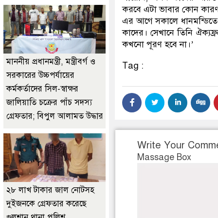
করবে এটা ভাবার কোন কারণ
এর আগে সকালে ধানমন্ডিতে বঙ
কাদের। সেখানে তিনি ঐক্যফ্রন
কখনো পূরণ হবে না।’
মাননীয় প্রধানমন্ত্রী, মন্ত্রীবর্গ ও
Tag :
সরকারের উচ্চপর্যায়ের
কর্মকর্তাদের সিল-স্বাক্ষর
জালিয়াতি চক্রের পাঁচ সদস্য
গ্রেফতার; বিপুল আলামত উদ্ধার
Write Your Comm
Massage Box
২৮ লাখ টাকার জাল নোটসহ
দুইজনকে গ্রেফতার করেছে
গুলশান থানা পুলিশ