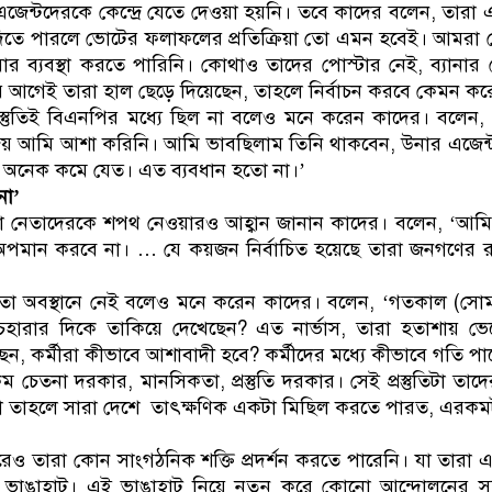
ন্টদেরকে কেন্দ্রে যেতে দেওয়া হয়নি। তবে কাদের বলেন, তারা এ
 দিতে পারলে ভোটের ফলাফলের প্রতিক্রিয়া তো এমন হবেই। আমরা
র ব্যবস্থা করতে পারিনি। কোথাও তাদের পোস্টার নেই, ব্যানার
রার আগেই তারা হাল ছেড়ে দিয়েছেন, তাহলে নির্বাচন করবে কেমন কর
রস্তুতিই বিএনপির মধ্যে ছিল না বলেও মনে করেন কাদের। বলেন,
জয় আমি আশা করিনি। আমি ভাবছিলাম তিনি থাকবেন, উনার এজেন্
 অনেক কমে যেত। এত ব্যবধান হতো না।’
না’
েতা নেতাদেরকে শপথ নেওয়ারও আহ্বান জানান কাদের। বলেন, ‘আ
মান করবে না। … যে কয়জন নির্বাচিত হয়েছে তারা জনগণের রায়
ো অবস্থানে নেই বলেও মনে করেন কাদের। বলেন, ‘গতকাল (সোম
চেহারার দিকে তাকিয়ে দেখেছেন? এত নার্ভাস, তারা হতাশায় ভ
ন, কর্মীরা কীভাবে আশাবাদী হবে? কর্মীদের মধ্যে কীভাবে গতি পা
েতনা দরকার, মানসিকতা, প্রস্তুতি দরকার। সেই প্রস্তুতিটা তাদ
ো তাহলে সারা দেশে তাৎক্ষণিক একটা মিছিল করতে পারত, এরক
রেও তারা কোন সাংগঠনিক শক্তি প্রদর্শন করতে পারেনি। যা তারা
ভাঙাহাট। এই ভাঙাহাট নিয়ে নতুন করে কোনো আন্দোলনের সক্