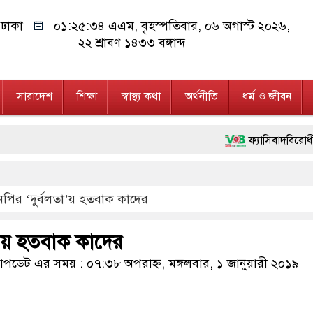
ঢাকা
০১:২৫:৩৪ এএম
, বৃহস্পতিবার, ০৬ অগাস্ট ২০২৬,
২২ শ্রাবণ ১৪৩৩ বঙ্গাব্দ
সারাদেশ
শিক্ষা
স্বাস্থ্য কথা
অর্থনীতি
ধর্ম ও জীবন
ফ্যাসিবাদবিরোধী আন্দোলনে হত্য
মাননীয় প্রধানমন্ত্রী, মন্ত্রী
পির ‘দুর্বলতা’য় হতবাক কাদের
জনগণ পরিবর্তন চেয়েছে বলেই
২৮ লাখ টাকার জাল নোটসহ দ
া’য় হতবাক কাদের
নেতৃত্ব ও গণতন্ত্রের মূর্তমান 
ডেট এর সময় : ০৭:৩৮ অপরাহ্ন, মঙ্গলবার, ১ জানুয়ারী ২০১৯
অবৈধ বিদেশি পিস্তল, ম্যাগ