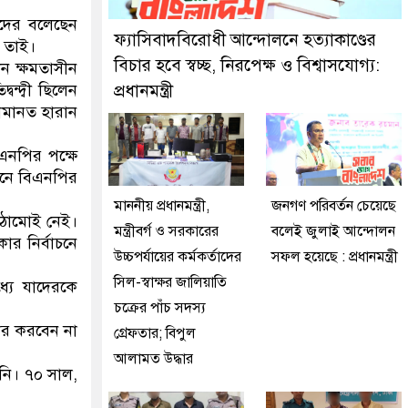
নকে গ্রেফতার করেছে মিরপুর মডেল থানা পুলিশ
দের বলেছেন
ফ্যাসিবাদবিরোধী আন্দোলনে হত্যাকাণ্ডের
 তাই।
বিচার হবে স্বচ্ছ, নিরপেক্ষ ও বিশ্বাসযোগ্য:
ন ক্ষমতাসীন
্দ্বী ছিলেন
প্রধানমন্ত্রী
জামানত হারান
এনপির পক্ষে
ানে বিএনপির
মাননীয় প্রধানমন্ত্রী,
জনগণ পরিবর্তন চেয়েছে
ঠামোই নেই।
মন্ত্রীবর্গ ও সরকারের
বলেই জুলাই আন্দোলন
র নির্বাচনে
উচ্চপর্যায়ের কর্মকর্তাদের
সফল হয়েছে : প্রধানমন্ত্রী
সিল-স্বাক্ষর জালিয়াতি
্যে যাদেরকে
চক্রের পাঁচ সদস্য
টার করবেন না
গ্রেফতার; বিপুল
আলামত উদ্ধার
নি। ৭০ সাল,