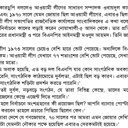
ডাকাতির প্রস্তুতিকালে দুইজ
কারচুপি বললেও আওয়ামী লীগের সাধারণ সম্পাদক ওবায়দুল কা
এবং ১৯৭০ সালে যেমন জোয়ার ছিল আওয়ামী লীগের, এবারও ছিল
মী লীগ সভাপতির রাজনৈতিক কার্যালয়ে সাংবাদিকদের এ কথা বলে
্বাচনে কাদের লড়াই করেন নোয়াখালী-৫ আসন থেকে। তার প্রতিদ্বন
ের প্রধানমন্ত্রী ও পরে বিএনপির আইনমন্ত্রী মওদুদ আহমদ। তিনি 
লীগ ১৯৭৩ সালের চেয়েও বেশি হারে ভোট পেয়েছে। অন্যদিকে বি
 কম। আওয়ামী লীগ যেখানে ৭৭ শতাংশের বেশি ভোট পেয়েছে, সেখ
শের মতো।
মি অবাক হয়েছি, এত বড় দল বিএনপি যার কোন সাংগঠনিক অবকা
েনি, সাংগঠনিক কাঠামোতে দুর্বলতা, এটাই ছিল বড় কারণ। এবারকা
সাংগঠনিক শক্তিটা প্রদর্শন করতে পারেনি।’
ই দুর্বল, নড়বড়ে সংগঠন, যে তারা বিভিন্ন কেন্দ্রে, তাদের মধ
দের কেন্দ্রে এজেন্ট দিতে পারেনি।’
হলে নির্বাচনে অংশগ্রহণের কী প্রয়োজন ছিল? আপনি ব্যানার পোস্
ণ করবেন তাহলে প্রচারে পিছিয়ে ছিলেন কেন।’
সারা দেশে যে গণজোয়ার, ৭০ সালের পর আমরা এমন জোয়ার দেখি
লটা যেমনটা নৌকার পক্ষে হয়েছিল এবারও সেরকমটাই হয়েছে।’