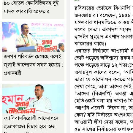
৯০ বোতল ফেনসিডিলসহ দুই
রবিবারের ভোটকে বিএনপি 
মাদক কারবারি গ্রেফতার
জনজোয়ার। বলেছেন, ১৯৫৪ 
মঙ্গলবার ধানমন্ডিতে আওয়া
দলের নেতা। একাদশ সংসদ নির
হুসেইন মুহম্মদ এরশাদ সরকার
কাদেরের কাছে।
এবারের নির্বাচনে আওয়ামী 
জনগণ পরিবর্তন চেয়েছে বলেই
ভোট পড়েছে অবিশ্বাস্য রকম
জুলাই আন্দোলন সফল হয়েছে :
পক্ষে পড়েছে সাড়ে ১২ শতাং
ওবায়দুল কাদের বলেন, ‘আ
প্রধানমন্ত্রী
তারা যে আন্দোলন করতে পার
দেখা গেছে, তারা তাদের সেই 
‘তাদের (বিএনপি) অবস্থা এত
হেভিওয়েট বলা হয় তারাও নিজে
‘আপনি এজেন্ট দিবেন না, তা
কেন? যদি নির্বাচনে অংশগ্রহ
ফ্যাসিবাদবিরোধী আন্দোলনে
আওয়ামী লীগ নেতা বলেন, ‘
হত্যাকাণ্ডের বিচার হবে স্বচ্ছ,
৫৪ সালের নির্বাচনের ফলাফ