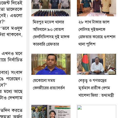
জেন্ট দিতেই
 তো তাদেরকে
 নেই। এগুলো
ে?’
মিরপুর মডেল থানার
২৮ লাখ টাকার জাল
 ‘তবে মওদুদ
অভিযানে ৯০ বোতল
নোটসহ দুইজনকে
টরা থাকবেন,
ফেনসিডিলসহ দুই মাদক
গ্রেফতার করেছে গুলশান
কারবারি গ্রেফতার
থানা পুলিশ
মি এখনও মনে
ে নির্বাচিত
বার) সংবাদ
েঙে পরেছেন।
যেকোনো সময়
নেতৃত্ব ও গণতন্ত্রের
বে?’
বেনজীরের প্রত্যাবর্তন
মূর্তমান প্রতীক বেগম
ের মধ্যে আছে
খালেদা জিয়া : তথ্যমন্ত্রী
মটাও দেখলাম
 এতদিন করতে
ষমতা অর্জন