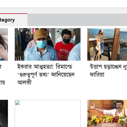
tegory
ে
ইকরার আত্মহত্যা: রিমান্ডে
উত্তাপ ছড়াচ্ছেন 
‘গুরুত্বপূর্ণ তথ্য’ জানিয়েছেন
ফারিয়া
নায়
আলভী