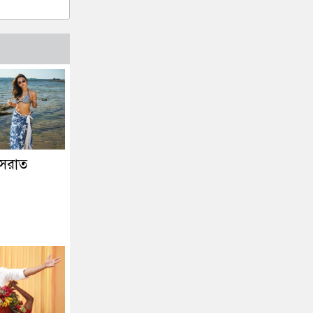
নুসরাত