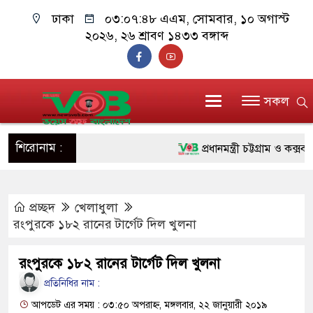
ঢাকা
০৩:০৭:৪৯ এএম
, সোমবার, ১০ অগাস্ট
২০২৬, ২৬ শ্রাবণ ১৪৩৩ বঙ্গাব্দ
সকল
শিরোনাম :
প্রধানমন্ত্রী চট্টগ্রাম ও কক্সবাজা
জুলাই যোদ্ধাদের পাশে প্রধানমন্
প্রচ্ছদ
খেলাধুলা
রিকশা
রংপুরকে ১৮২ রানের টার্গেট দিল খুলনা
মানবিক অঙ্গীকার ধারণ করে ড্য
রংপুরকে ১৮২ রানের টার্গেট দিল খুলনা
দাঁড়াবে : ডা. জুবাইদা রহমান
প্রতিনিধির নাম :
ফ্যাসিবাদবিরোধী আন্দোলনে হত্যাক
আপডেট এর সময় : ০৩:৫০ অপরাহ্ন, মঙ্গলবার, ২২ জানুয়ারী ২০১৯