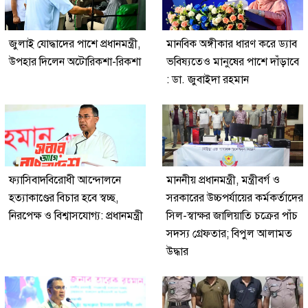
জুলাই যোদ্ধাদের পাশে প্রধানমন্ত্রী,
মানবিক অঙ্গীকার ধারণ করে ড্যাব
উপহার দিলেন অটোরিকশা-রিকশা
ভবিষ্যতেও মানুষের পাশে দাঁড়াবে
: ডা. জুবাইদা রহমান
ফ্যাসিবাদবিরোধী আন্দোলনে
মাননীয় প্রধানমন্ত্রী, মন্ত্রীবর্গ ও
হত্যাকাণ্ডের বিচার হবে স্বচ্ছ,
সরকারের উচ্চপর্যায়ের কর্মকর্তাদের
নিরপেক্ষ ও বিশ্বাসযোগ্য: প্রধানমন্ত্রী
সিল-স্বাক্ষর জালিয়াতি চক্রের পাঁচ
সদস্য গ্রেফতার; বিপুল আলামত
উদ্ধার