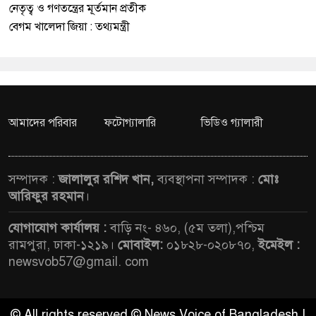
নেতৃত্ব ও গণতন্ত্রের মূর্তমান প্রতীক
বেগম খালেদা জিয়া : তথ্যমন্ত্রী
আমাদের পরিবার
ফটোগ্যালারি
ভিডিও গ্যালারী
সম্পাদক :
জালালুর রশিদ খান,
ব্যবস্থাপনা সম্পাদক :
মোঃ
আরিফুর রহমান
।
যোগাযোগ কার্যালয় :
বাড়ি নং- ৪৬০, (৫ম তলা),পশ্চিম
রামপুরা, ঢাকা-১২১৯।
মোবাইল:
০১৮২৮-০২০৮৭০,
ইমেইল :
newsvob57@gmail. com
© All rights reserved © News Voice of Bangladesh |