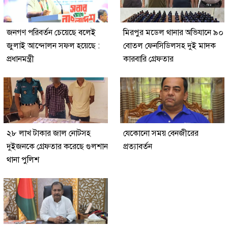
জনগণ পরিবর্তন চেয়েছে বলেই
মিরপুর মডেল থানার অভিযানে ৯০
জুলাই আন্দোলন সফল হয়েছে :
বোতল ফেনসিডিলসহ দুই মাদক
প্রধানমন্ত্রী
কারবারি গ্রেফতার
২৮ লাখ টাকার জাল নোটসহ
যেকোনো সময় বেনজীরের
দুইজনকে গ্রেফতার করেছে গুলশান
প্রত্যাবর্তন
থানা পুলিশ