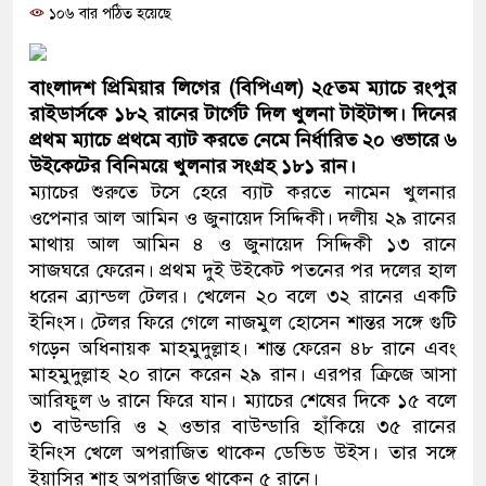
১০৬ বার পঠিত হয়েছে
ও বিশ্বাসযোগ্য: প্রধানমন্ত্রী
মাননীয় প্রধানমন্ত্রী, মন্ত্রীবর্গ 
বাংলাদশ প্রিমিয়ার লিগের (বিপিএল) ২৫তম ম্যাচে রংপুর
সিল-স্বাক্ষর জালিয়াতি চক্রের পাঁচ স
রাইডার্সকে ১৮২ রানের টার্গেট দিল খুলনা টাইটান্স। দিনের
প্রথম ম্যাচে প্রথমে ব্যাট করতে নেমে নির্ধারিত ২০ ওভারে ৬
উদ্ধার
উইকেটের বিনিময়ে খুলনার সংগ্রহ ১৮১ রান।
ম্যাচের শুরুতে টসে হেরে ব্যাট করতে নামেন খুলনার
জনগণ পরিবর্তন চেয়েছে বলেই 
ওপেনার আল আমিন ও জুনায়েদ সিদ্দিকী। দলীয় ২৯ রানের
মাথায় আল আমিন ৪ ও জুনায়েদ সিদ্দিকী ১৩ রানে
প্রধানমন্ত্রী
সাজঘরে ফেরেন। প্রথম দুই উইকেট পতনের পর দলের হাল
মিরপুর মডেল থানার অভিযানে
ধরেন ব্র্যান্ডল টেলর। খেলেন ২০ বলে ৩২ রানের একটি
ইনিংস। টেলর ফিরে গেলে নাজমুল হোসেন শান্তর সঙ্গে গুটি
মাদক কারবারি গ্রেফতার
গড়েন অধিনায়ক মাহমুদুল্লাহ। শান্ত ফেরেন ৪৮ রানে এবং
মাহমুদুল্লাহ ২০ রানে করেন ২৯ রান। এরপর ক্রিজে আসা
২৮ লাখ টাকার জাল নোটসহ দুই
আরিফুল ৬ রানে ফিরে যান। ম্যাচের শেষের দিকে ১৫ বলে
৩ বাউন্ডারি ও ২ ওভার বাউন্ডারি হাঁকিয়ে ৩৫ রানের
থানা পুলিশ
ইনিংস খেলে অপরাজিত থাকেন ডেভিড উইস। তার সঙ্গে
যেকোনো সময় বেনজীরের প্রত্যাব
ইয়াসির শাহ অপরাজিত থাকেন ৫ রানে।